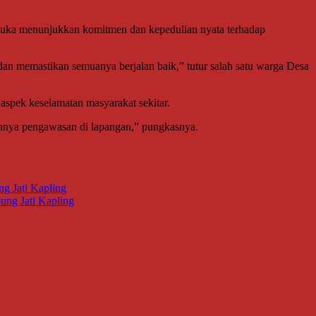
si duka menunjukkan komitmen dan kepedulian nyata terhadap
 dan memastikan semuanya berjalan baik,” tutur salah satu warga Desa
aspek keselamatan masyarakat sekitar.
ahnya pengawasan di lapangan,” pungkasnya.
g Jati Kapling
ng Jati Kapling