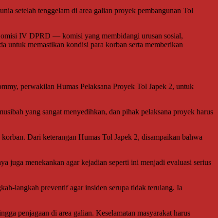
ia setelah tenggelam di area galian proyek pembangunan Tol
Komisi IV DPRD — komisi yang membidangi urusan sosial,
da untuk memastikan kondisi para korban serta memberikan
 Tommy, perwakilan Humas Pelaksana Proyek Tol Japek 2, untuk
 musibah yang sangat menyedihkan, dan pihak pelaksana proyek harus
a korban. Dari keterangan Humas Tol Japek 2, disampaikan bahwa
uga menekankan agar kejadian seperti ini menjadi evaluasi serius
ah-langkah preventif agar insiden serupa tidak terulang. Ia
ngga penjagaan di area galian. Keselamatan masyarakat harus