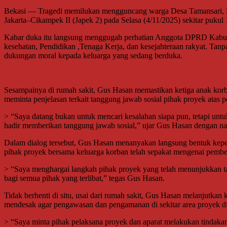
Bekasi — Tragedi memilukan mengguncang warga Desa Tamansari, Kec
Jakarta–Cikampek II (Japek 2) pada Selasa (4/11/2025) sekitar pukul
Kabar duka itu langsung menggugah perhatian Anggota DPRD Kabupa
kesehatan, Pendidikan ,Tenaga Kerja, dan kesejahteraan rakyat. Ta
dukungan moral kepada keluarga yang sedang berduka.
Sesampainya di rumah sakit, Gus Hasan memastikan ketiga anak korb
meminta penjelasan terkait tanggung jawab sosial pihak proyek atas per
> “Saya datang bukan untuk mencari kesalahan siapa pun, tetapi unt
hadir memberikan tanggung jawab sosial,” ujar Gus Hasan dengan n
Dalam dialog tersebut, Gus Hasan menanyakan langsung bentuk keped
pihak proyek bersama keluarga korban telah sepakat mengenai pembe
> “Saya menghargai langkah pihak proyek yang telah menunjukkan t
bagi semua pihak yang terlibat,” tegas Gus Hasan.
Tidak berhenti di situ, usai dari rumah sakit, Gus Hasan melanjutkan
mendesak agar pengawasan dan pengamanan di sekitar area proyek dipe
> “Saya minta pihak pelaksana proyek dan aparat melakukan tindakan