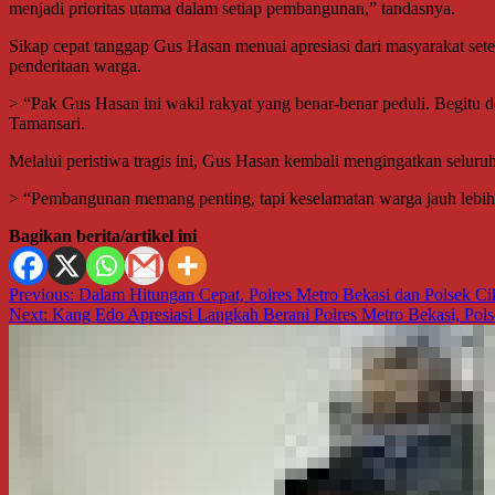
menjadi prioritas utama dalam setiap pembangunan,” tandasnya.
Sikap cepat tanggap Gus Hasan menuai apresiasi dari masyarakat set
penderitaan warga.
> “Pak Gus Hasan ini wakil rakyat yang benar-benar peduli. Begitu d
Tamansari.
Melalui peristiwa tragis ini, Gus Hasan kembali mengingatkan seluru
> “Pembangunan memang penting, tapi keselamatan warga jauh lebih 
Bagikan berita/artikel ini
Navigasi
Previous:
Dalam Hitungan Cepat, Polres Metro Bekasi dan Polsek 
Next:
Kang Edo Apresiasi Langkah Berani Polres Metro Bekasi, Po
pos