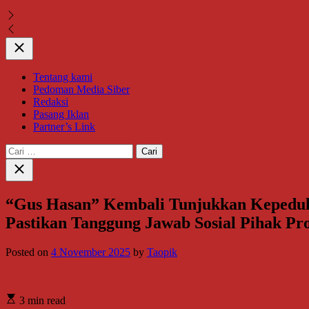
Close
Tentang kami
Pedoman Media Siber
Redaksi
Pasang Iklan
Partner’s Link
Cari
untuk:
Close
search
“Gus Hasan” Kembali Tunjukkan Kepedulia
Pastikan Tanggung Jawab Sosial Pihak Pr
Posted on
4 November 2025
by
Taopik
3 min read