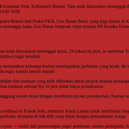
amatan Setu, Kabupaten Bekasi. Tiga anak dilaporkan meninggal dun
 14.00 WIB.
ten Bekasi dari Fraksi PKB, Gus Hasan Basri, yang juga duduk di 
npa menunggu lama, Gus Hasan bergerak cepat menuju RS Kartika Husa
an telah dinyatakan meninggal dunia. Di lokasi itu pula, ia menemui
istiwa tragis tersebut.
uk memastikan keluarga korban mendapatkan perhatian yang layak. Ini
ada tegas namun penuh empati.
ulian dan bantuan yang telah diberikan pihak proyek kepada keluarg
rian bantuan sebesar Rp 10 juta untuk biaya pemakaman.
anggung jawab moral dengan membantu proses pemakaman. Namun saya j
 koordinasi ke Polsek Setu, menemui Kanit Lantas untuk membahas langk
rketat, terutama di titik-titik yang dekat dengan permukiman warga.
 nyata — mulai dari pemasangan pagar pembatas, rambu peringatan, hi