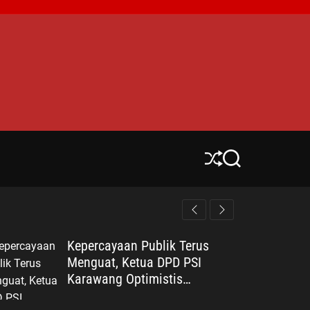
S
S
h
e
u
a
ff
r
l
c
e
h
Kepercayaan Publik Terus
Menguat, Ketua DPD PSI
Karawang Optimistis
Songsong Pemilu 2029