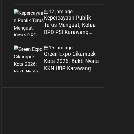
Jakarta Selatan Bukan
Senjata Api, Proses
12 jam ago
Pendalaman Terus
Kepercayaan Publik
Berjalan
Terus Menguat, Ketua
DPD PSI Karawang
Optimistis Songsong
Pemilu 2029
15 jam ago
Green Expo Cikampek
Kota 2026: Bukti Nyata
KKN UBP Karawang
Menginspirasi