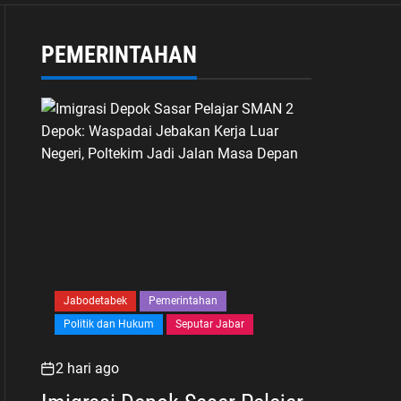
PEMERINTAHAN
Jabodetabek
Pemerintahan
Politik dan Hukum
Seputar Jabar
2 hari ago