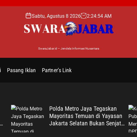
Sabtu, Agustus 8 2026
2
:
24
:
55
AM
SwaraJabar.id – Jendela Informasi Nusantara
i
Pasang Iklan
Partner’s Link
Polda Metro Jaya Tegaskan
Mayoritas Temuan di Yayasan
Jakarta Selatan Bukan Senjata
Ros
Api, Proses Pendalaman Terus