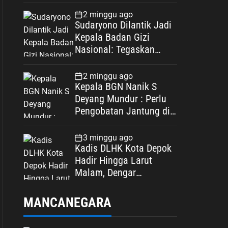
Spesifikasi
2 minggu ago
Sudaryono Dilantik Jadi
Kepala Badan Gizi
Nasional: Tegaskan
Bebas Konflik
Kepentingan
2 minggu ago
Kepala BGN Nanik S
Deyang Mundur : Perlu
Pengobatan Jantung di
Luar Negeri
3 minggu ago
Kadis DLHK Kota Depok
Hadir Hingga Larut
Malam, Dengar
Langsung Polemik
Retribusi Sampah di
MANCANEGARA
Mekarjaya