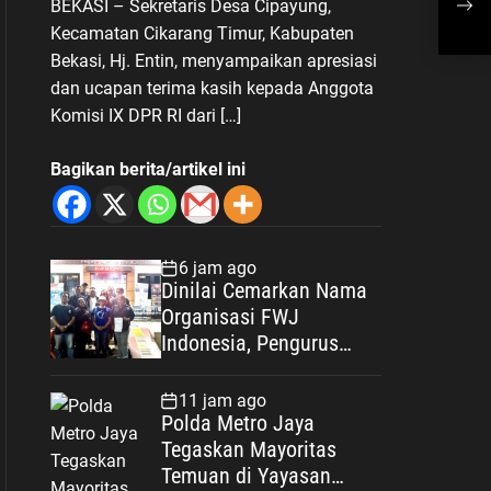
BEKASI – Sekretaris Desa Cipayung,
Pengembangan Wisata Desa
Lin
Kecamatan Cikarang Timur, Kabupaten
Cipayung
Bekasi, Hj. Entin, menyampaikan apresiasi
dan ucapan terima kasih kepada Anggota
Komisi IX DPR RI dari […]
Bagikan berita/artikel ini
6 jam ago
Dinilai Cemarkan Nama
Organisasi FWJ
Indonesia, Pengurus
Korwil Kabupaten Bekasi
Laporkan RSP alias Ros
11 jam ago
ke Polisi
Polda Metro Jaya
Tegaskan Mayoritas
Temuan di Yayasan