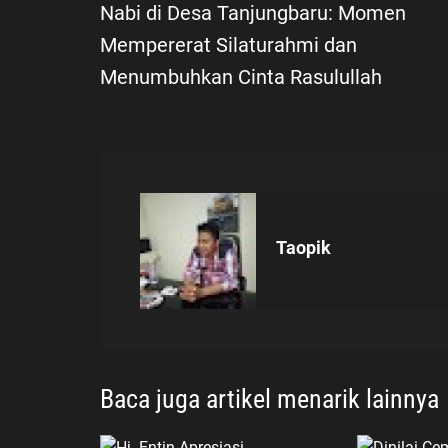
a
Nabi di Desa Tanjungbaru: Momen
Mempererat Silaturahmi dan
v
Menumbuhkan Cinta Rasulullah
i
g
a
s
Taopik
i
p
o
Baca juga artikel menarik lainnya
s