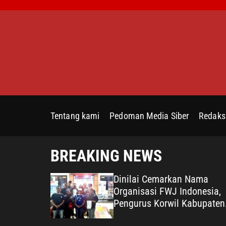
S
k
i
p
t
o
c
o
n
Tentang kami
Pedoman Media Siber
Redaks
t
e
n
BREAKING NEWS
t
 Kepedulian
Dinilai Cemarkan Nama
na terhadap
Organisasi FWJ Indonesia,
Pengurus Korwil Kabupaten
ata Desa
Bekasi Laporkan RSP alias 