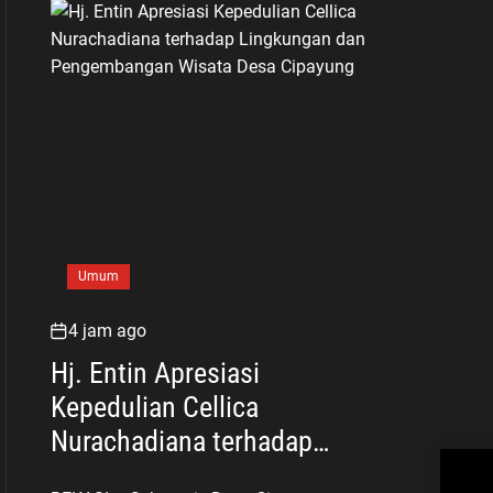
Umum
4 jam ago
Hj. Entin Apresiasi
Kepedulian Cellica
Nurachadiana terhadap
Bha
Lingkungan dan
Aja