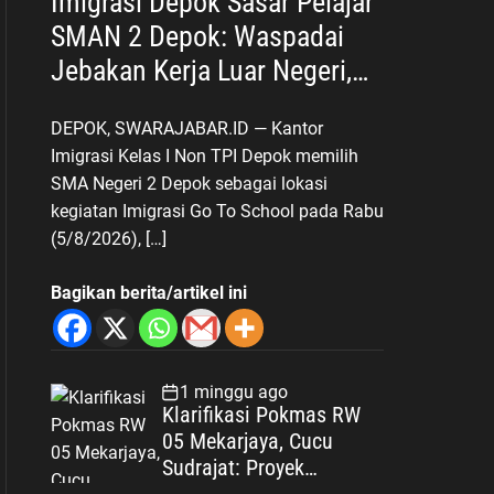
Imigrasi Depok Sasar Pelajar
SMAN 2 Depok: Waspadai
Jebakan Kerja Luar Negeri,
Poltekim Jadi Jalan Masa
DEPOK, SWARAJABAR.ID — Kantor
Depan
Imigrasi Kelas I Non TPI Depok memilih
SMA Negeri 2 Depok sebagai lokasi
kegiatan Imigrasi Go To School pada Rabu
(5/8/2026), […]
Bagikan berita/artikel ini
1 minggu ago
Klarifikasi Pokmas RW
05 Mekarjaya, Cucu
Sudrajat: Proyek
Drainase Selesai Sesuai