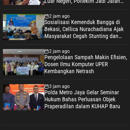
Luar Negeri, Poltekim Jadi Jalan
Masa Depan
2 jam ago
Sosialisasi Kemenduk Bangga di
Bekasi, Cellica Nurachadiana Ajak
Masyarakat Cegah Stunting dan
Wujudkan Keluarga Berkualitas
2 jam ago
Pengelolaan Sampah Makin Efisien,
Dosen Ilmu Komputer UPER
Kembangkan Netrash
3 jam ago
Polda Metro Jaya Gelar Seminar
Hukum Bahas Perluasan Objek
Praperadilan dalam KUHAP Baru