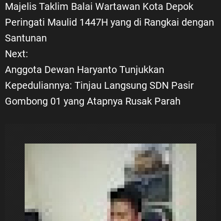
Majelis Taklim Balai Wartawan Kota Depok
a
Peringati Maulid 1447H yang di Rangkai dengan
Santunan
v
Next:
i
Anggota Dewan Haryanto Tunjukkan
Kepeduliannya: Tinjau Langsung SDN Pasir
g
Gombong 01 yang Atapnya Rusak Parah
a
s
i
p
o