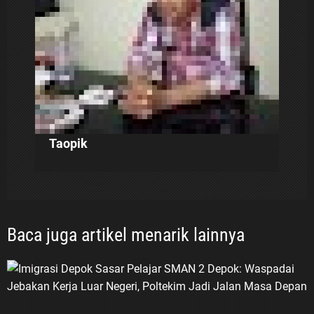
s
Taopik
Baca juga artikel menarik lainnya