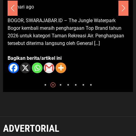
6 hari ago
Umum
BOGOR, SWARAJABAR.ID – The Jungle Waterpark
Darsum Apresiasi Kepedulian
Bogor kembali meraih penghargaan Top Brand tahun
Cellica Nurachadiana terhadap
2026 untuk kategori Taman Rekreasi Air. Penghargaan
Kabupaten Bekasi: Bukti
tersebut diterima langsung oleh General […]
Pengabdian yang Nyata untuk
Masyarakat
Bagikan berita/artikel ini
6 Agustus 2026
ADVERTORIAL