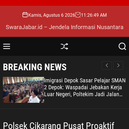
S
k
Kamis, Agustus 6 2026
11
:
26
:
50
AM
i
p
SwaraJabar.id – Jendela Informasi Nusantara
t
o
c
M
S
S
o
e
h
e
n
u
a
n
BREAKING NEWS
u
ff
r
t
l
c
e
e
h
Imigrasi Depok Sasar Pelajar SMAN
n
2 Depok: Waspadai Jebakan Kerja
t
Luar Negeri, Poltekim Jadi Jalan
Masa Depan
Polsek Cikarang Pusat Proaktif