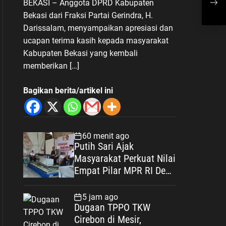
BEKASI – Anggota DPRD Kabupaten
Masyarakat
Kom
Bekasi dari Fraksi Partai Gerindra, H.
Darissalam, menyampaikan apresiasi dan
ucapan terima kasih kepada masyarakat
Kabupaten Bekasi yang kembali
memberikan […]
Bagikan berita/artikel ini
60 menit ago
Putih Sari Ajak
Masyarakat Perkuat Nilai
Empat Pilar MPR RI Demi
Menjaga Persatuan dan
Mewujudkan Indonesia
5 jam ago
Maju
Dugaan TPPO TKW
Cirebon di Mesir,