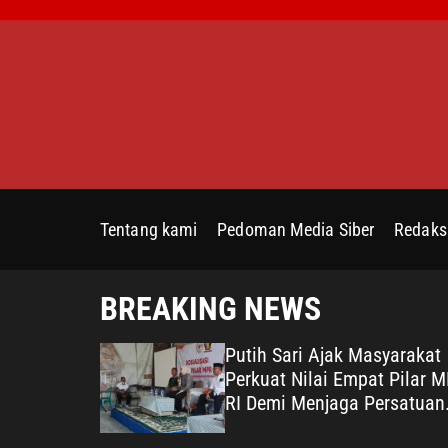
S
k
i
p
t
o
c
o
n
Tentang kami
Pedoman Media Siber
Redaks
t
e
n
BREAKING NEWS
t
at Periode
Putih Sari Ajak Masyarakat
 Putih Sari
Perkuat Nilai Empat Pilar 
dian untuk
RI Demi Menjaga Persatuan
dan Mewujudkan Indonesia