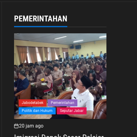
Masyarakat
PEMERINTAHAN
Jabodetabek
Pemerintahan
Politik dan Hukum
Seputar Jabar
20 jam ago