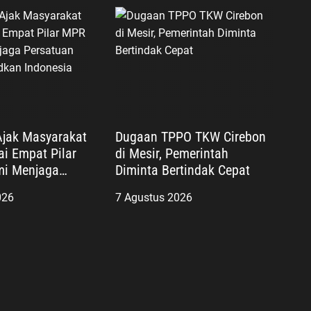
 Ajak Masyarakat
Dugaan TPPO TKW Cirebon
ai Empat Pilar
di Mesir, Pemerintah
mi Menjaga
Diminta Bertindak Cepat
 dan Mewujudkan
026
7 Agustus 2026
Maju