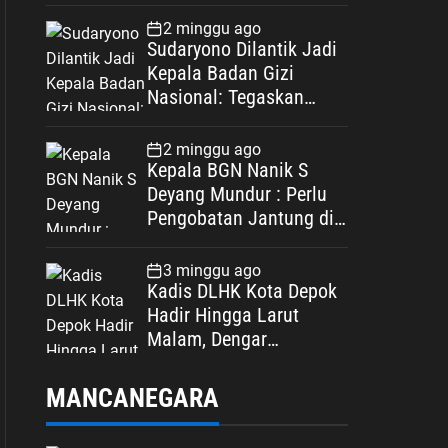
Spesifikasi
2 minggu ago
Sudaryono Dilantik Jadi
Kepala Badan Gizi
Nasional: Tegaskan
Bebas Konflik
Kepentingan
2 minggu ago
Kepala BGN Nanik S
Deyang Mundur : Perlu
Pengobatan Jantung di
Luar Negeri
3 minggu ago
Kadis DLHK Kota Depok
Hadir Hingga Larut
Malam, Dengar
Langsung Polemik
Retribusi Sampah di
MANCANEGARA
Mekarjaya