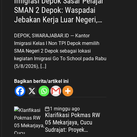
Imigrasi Depok Sasar Pelajar
SMAN 2 Depok: Waspadai
Jebakan Kerja Luar Negeri,
Poltekim Jadi Jalan Masa
DEPOK, SWARAJABAR.ID — Kantor
Depan
Imigrasi Kelas I Non TPI Depok memilih
SMA Negeri 2 Depok sebagai lokasi
kegiatan Imigrasi Go To School pada Rabu
(5/8/2026), […]
Bagikan berita/artikel ini
1 minggu ago
Klarifikasi Pokmas RW
05 Mekarjaya, Cucu
Sudrajat: Proyek
Drainase Selesai Sesuai