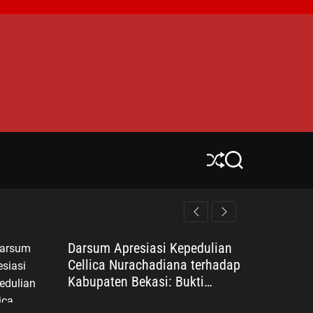
S
S
h
e
u
a
ff
r
l
c
e
h
Darsum Apresiasi Kepedulian
Cellica Nurachadiana terhadap
Kabupaten Bekasi: Bukti
Pengabdian yang Nyata untuk