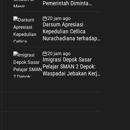
Pemerintah Diminta
Bertindak Cepat
20 jam ago
Darsum Apresiasi
Kepedulian Cellica
Nurachadiana terhadap
Kabupaten Bekasi: Bukti
Pengabdian yang Nyata
20 jam ago
untuk Masyarakat
Imigrasi Depok Sasar
Pelajar SMAN 2 Depok:
Waspadai Jebakan Kerja
Luar Negeri, Poltekim
Jadi Jalan Masa Depan