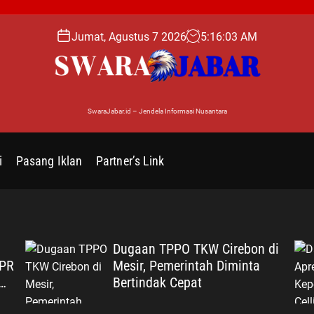
Jumat, Agustus 7 2026
5
:
16
:
04
AM
SwaraJabar.id – Jendela Informasi Nusantara
i
Pasang Iklan
Partner’s Link
Dugaan TPPO TKW Cirebon di
MPR
Mesir, Pemerintah Diminta
Bertindak Cepat