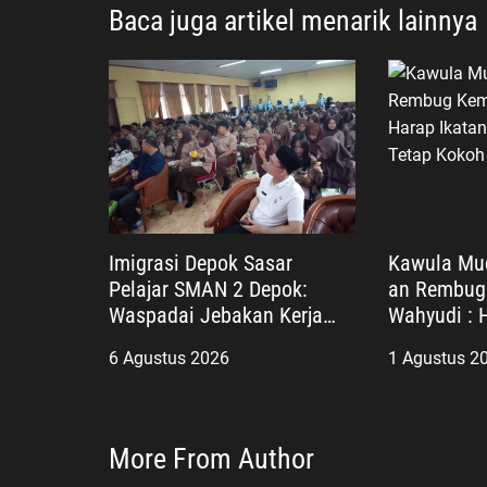
o
Baca juga artikel menarik lainnya
s
Imigrasi Depok Sasar
Kawula Mu
Pelajar SMAN 2 Depok:
an Rembug 
Waspadai Jebakan Kerja
Wahyudi : 
Luar Negeri, Poltekim Jadi
Persaudara
6 Agustus 2026
1 Agustus 2
Jalan Masa Depan
More From Author