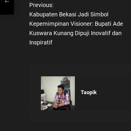
Previous:
N
Kabupaten Bekasi Jadi Simbol
a
Kepemimpinan Visioner: Bupati Ade
Kuswara Kunang Dipuji Inovatif dan
v
Inspiratif
i
g
a
s
Taopik
i
p