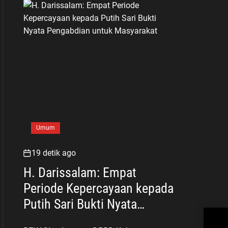
Umum
19 detik ago
H. Darissalam: Empat
Periode Kepercayaan kepada
Putih Sari Bukti Nyata
Har
Pengabdian untuk
Teg