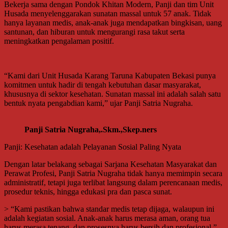
Bekerja sama dengan Pondok Khitan Modern, Panji dan tim Unit
Husada menyelenggarakan sunatan massal untuk 57 anak. Tidak
hanya layanan medis, anak-anak juga mendapatkan bingkisan, uang
santunan, dan hiburan untuk mengurangi rasa takut serta
meningkatkan pengalaman positif.
“Kami dari Unit Husada Karang Taruna Kabupaten Bekasi punya
komitmen untuk hadir di tengah kebutuhan dasar masyarakat,
khususnya di sektor kesehatan. Sunatan massal ini adalah salah satu
bentuk nyata pengabdian kami,” ujar Panji Satria Nugraha.
Panji Satria Nugraha,.Skm.,Skep.ners
Panji: Kesehatan adalah Pelayanan Sosial Paling Nyata
Dengan latar belakang sebagai Sarjana Kesehatan Masyarakat dan
Perawat Profesi, Panji Satria Nugraha tidak hanya memimpin secara
administratif, tetapi juga terlibat langsung dalam perencanaan medis,
prosedur teknis, hingga edukasi pra dan pasca sunat.
> “Kami pastikan bahwa standar medis tetap dijaga, walaupun ini
adalah kegiatan sosial. Anak-anak harus merasa aman, orang tua
harus merasa tenang, dan prosesnya harus bersih dan profesional,”