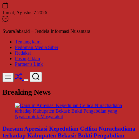
Skip
to
Jumat, Agustus 7 2026
content
SwaraJabar.id – Jendela Informasi Nusantara
Tentang kami
Pedoman Media Siber
Redaksi
Pasang Iklan
Partner’s Link
Shuffle
Search
Menu
Switch
color
Breaking News
mode
Darsum Apresiasi Kepedulian Cellica Nurachadiana
terhadap Kabupaten Bekasi: Bukti Pengabdian