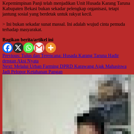
Kepemimpinan Panji telah menjadikan Unit Husada Karang Taruna
Kabupaten Bekasi bukan sekadar pelengkap organisasi, tetapi
jantung sosial yang berdetak untuk rakyat kecil.
> Ini bukan sekadar sunat massal. Ini adalah wujud cinta pemuda
terhadap masyarakat.
Bagikan berita/artikel ini
Navigasi
Previous:
Tulus dan Terencana: Husada Karang Taruna Hadir
dengan Aksi Nyata
pos
Next:
Melalui Urban Farming DPRD Karawang Ajak Mahasiswa
Jadi Pelopor Ketahanan Pangan