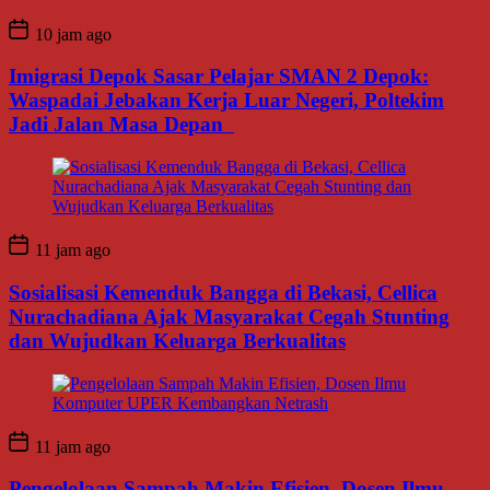
10 jam ago
Imigrasi Depok Sasar Pelajar SMAN 2 Depok:
Waspadai Jebakan Kerja Luar Negeri, Poltekim
Jadi Jalan Masa Depan
11 jam ago
Sosialisasi Kemenduk Bangga di Bekasi, Cellica
Nurachadiana Ajak Masyarakat Cegah Stunting
dan Wujudkan Keluarga Berkualitas
11 jam ago
Pengelolaan Sampah Makin Efisien, Dosen Ilmu