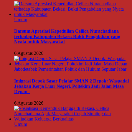
Umum
Darsum Apresiasi Kepedulian Cellica Nurachadiana
terhadap Kabupaten Bekasi: Bukti Pengabdian yang
Nyata untuk Masyarakat
6 Agustus 2026
Jabodetabek
Pemerintahan
Politik dan Hukum
Seputar Jabar
Imigrasi Depok Sasar Pelajar SMAN 2 Depok: Waspadai
Jebakan Kerja Luar Negeri, Poltekim Jadi Jalan Masa
Depan
6 Agustus 2026
Umum