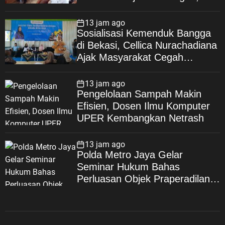
Poltekim Jadi Jalan Masa
Depan
13 jam ago
Sosialisasi Kemenduk Bangga
di Bekasi, Cellica Nurachadiana
Ajak Masyarakat Cegah
Stunting dan Wujudkan
Keluarga Berkualitas
13 jam ago
Pengelolaan Sampah Makin
Efisien, Dosen Ilmu Komputer
UPER Kembangkan Netrash
13 jam ago
Polda Metro Jaya Gelar
Seminar Hukum Bahas
Perluasan Objek Praperadilan
dalam KUHAP Baru