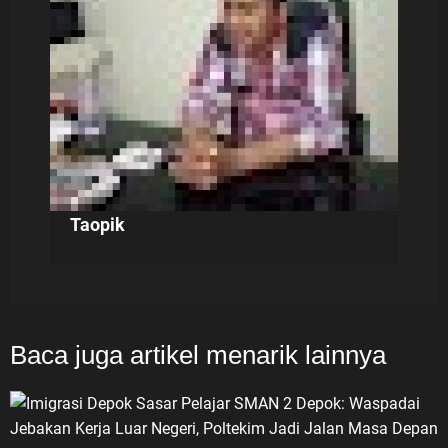
s
Taopik
Baca juga artikel menarik lainnya