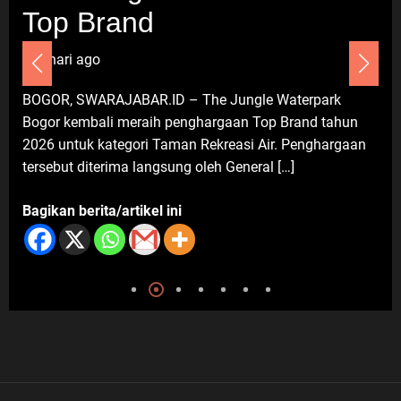
Baru
Top Brand
6 Agustus 2026
7 hari ago
Umum
BOGOR, SWARAJABAR.ID – The Jungle Waterpark
Darsum Apresiasi Kepedulian
Bogor kembali meraih penghargaan Top Brand tahun
Cellica Nurachadiana terhadap
2026 untuk kategori Taman Rekreasi Air. Penghargaan
Kabupaten Bekasi: Bukti
tersebut diterima langsung oleh General […]
Pengabdian yang Nyata untuk
Masyarakat
Bagikan berita/artikel ini
6 Agustus 2026