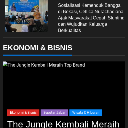
Sosialisasi Kemenduk Bangga
di Bekasi, Cellica Nurachadiana
Ajak Masyarakat Cegah Stunting
dan Wujudkan Keluarga
Berkualitas
6 Agustus 2026
EKONOMI & BISNIS
Advertorial
Nasional
Pendidikan
Pengelolaan Sampah Makin
Efisien, Dosen Ilmu Komputer
UPER Kembangkan Netrash
6 Agustus 2026
Nasional
Politik Dan Hukum
Tribrata
Polda Metro Jaya Gelar Seminar
Ekonomi & Bisnis
Seputar Jabar
Wisata & Hiburan
Hukum Bahas Perluasan Objek
The Jungle Kembali Meraih
Praperadilan dalam KUHAP