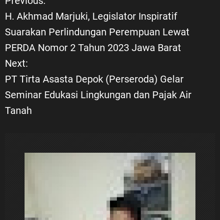
Previous:
N
H. Akhmad Marjuki, Legislator Inspiratif
a
Suarakan Perlindungan Perempuan Lewat
PERDA Nomor 2 Tahun 2023 Jawa Barat
v
Next:
i
PT Tirta Asasta Depok (Perseroda) Gelar
Seminar Edukasi Lingkungan dan Pajak Air
g
Tanah
a
s
i
p
o