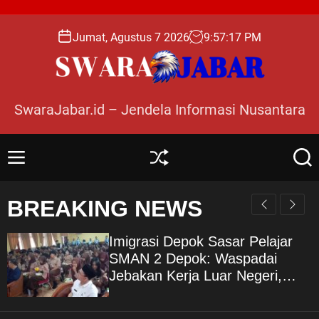
S
k
Jumat, Agustus 7 2026
9
:
57
:
18
PM
i
p
t
o
SwaraJabar.id – Jendela Informasi Nusantara
c
o
n
M
S
S
t
e
h
e
e
n
u
a
BREAKING NEWS
n
u
ff
r
l
c
t
e
h
Imigrasi Depok Sasar Pelajar
SMAN 2 Depok: Waspadai
Jebakan Kerja Luar Negeri,
Poltekim Jadi Jalan Masa
Depan