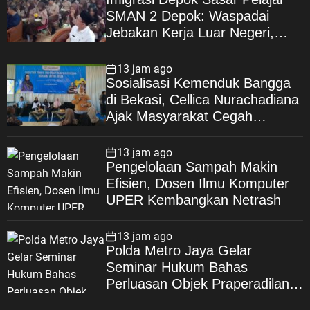
SMAN 2 Depok: Waspadai
Jebakan Kerja Luar Negeri,
Poltekim Jadi Jalan Masa
Depan
13 jam ago
Sosialisasi Kemenduk Bangga
di Bekasi, Cellica Nurachadiana
Ajak Masyarakat Cegah
Stunting dan Wujudkan
Keluarga Berkualitas
13 jam ago
Pengelolaan Sampah Makin
Efisien, Dosen Ilmu Komputer
UPER Kembangkan Netrash
13 jam ago
Polda Metro Jaya Gelar
Seminar Hukum Bahas
Perluasan Objek Praperadilan
dalam KUHAP Baru