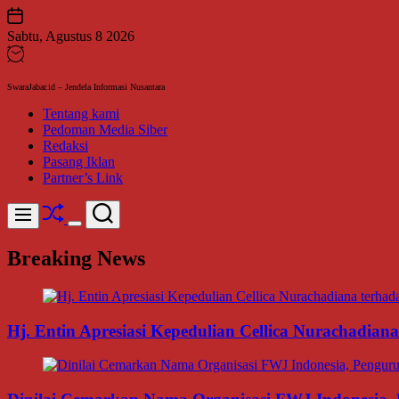
Skip
to
Sabtu, Agustus 8 2026
content
SwaraJabar.id – Jendela Informasi Nusantara
Tentang kami
Pedoman Media Siber
Redaksi
Pasang Iklan
Partner’s Link
Shuffle
Search
Menu
Switch
color
Breaking News
mode
Hj. Entin Apresiasi Kepedulian Cellica Nurachadi