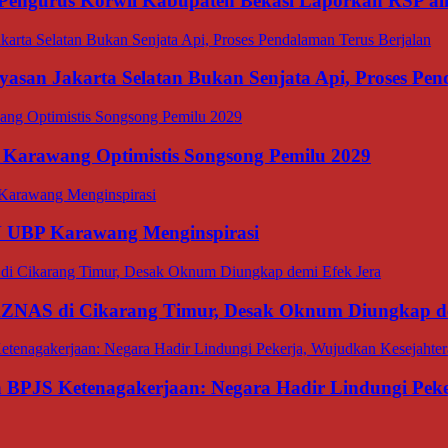
Pengurus Korwil Kabupaten Bekasi Laporkan RSP alia
asan Jakarta Selatan Bukan Senjata Api, Proses Pen
 Karawang Optimistis Songsong Pemilu 2029
N UBP Karawang Menginspirasi
BAZNAS di Cikarang Timur, Desak Oknum Diungkap d
an BPJS Ketenagakerjaan: Negara Hadir Lindungi Pek