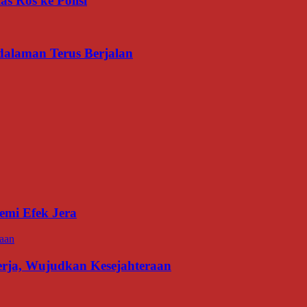
s Ros ke Polisi
dalaman Terus Berjalan
emi Efek Jera
erja, Wujudkan Kesejahteraan