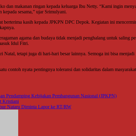
ko dan makanan ringan kepada keluarga Ibu Netty. “Kami ingin meny
 kepada sesama,” ujar Srimulyani.
at berterima kasih kepada JPKPN DPC Depok. Kegiatan ini mencermink
gkapnya.
eberagaman agama dan budaya tidak menjadi penghalang untuk saling p
suk Idul Fitri.
i Natal, tetapi juga di hari-hari besar lainnya. Semoga ini bisa menjadi
 satu contoh nyata pentingnya toleransi dan solidaritas dalam masyara
gan Pendamping Kebijakan Pembangunan Nasional (JPKPN)
Kristiani
bur Nataru Diminta Lapor ke RT/RW