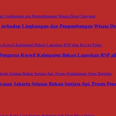
ana terhadap Lingkungan dan Pengembangan Wisata D
Pengurus Korwil Kabupaten Bekasi Laporkan RSP alia
asan Jakarta Selatan Bukan Senjata Api, Proses Pen