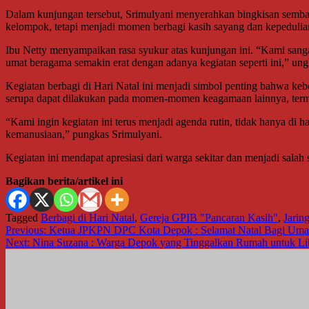
Dalam kunjungan tersebut, Srimulyani menyerahkan bingkisan semba
kelompok, tetapi menjadi momen berbagi kasih sayang dan kepedulian
Ibu Netty menyampaikan rasa syukur atas kunjungan ini. “Kami sang
umat beragama semakin erat dengan adanya kegiatan seperti ini,” un
Kegiatan berbagi di Hari Natal ini menjadi simbol penting bahwa k
serupa dapat dilakukan pada momen-momen keagamaan lainnya, terma
“Kami ingin kegiatan ini terus menjadi agenda rutin, tidak hanya di har
kemanusiaan,” pungkas Srimulyani.
Kegiatan ini mendapat apresiasi dari warga sekitar dan menjadi salah
Bagikan berita/artikel ini
Tagged
Berbagi di Hari Natal
,
Gereja GPIB "Pancaran Kasih"
,
Jarin
Navigasi
Previous:
Ketua JPKPN DPC Kota Depok : Selamat Natal Bagi Umat 
Next:
Nina Suzana : Warga Depok yang Tinggalkan Rumah untuk Li
pos