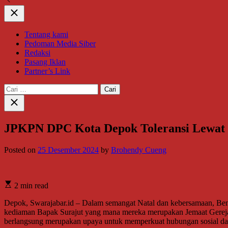
Close
Tentang kami
Pedoman Media Siber
Redaksi
Pasang Iklan
Partner’s Link
Cari
untuk:
Close
search
JPKPN DPC Kota Depok Toleransi Lewat K
Posted on
25 Desember 2024
by
Brohendy Cueng
2 min read
Depok, Swarajabar.id – Dalam semangat Natal dan kebersamaan, B
kediaman Bapak Surajut yang mana mereka merupakan Jemaat Gereja 
berlangsung merupakan upaya untuk memperkuat hubungan sosial dan