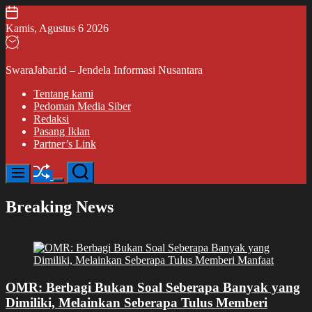
Skip
to
Kamis, Agustus 6 2026
content
SwaraJabar.id – Jendela Informasi Nusantara
Tentang kami
Pedoman Media Siber
Redaksi
Pasang Iklan
Partner’s Link
Shuffle
Search
Menu
Switch
color
Breaking News
mode
OMR: Berbagi Bukan Soal Seberapa Banyak yang
Dimiliki, Melainkan Seberapa Tulus Memberi