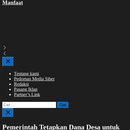
Manfaat
Close
Tentang kami
Pedoman Media Siber
Redaksi
Pasang Iklan
Partner’s Link
Cari
untuk:
Close
search
Pemerintah Tetapkan Dana Desa untuk