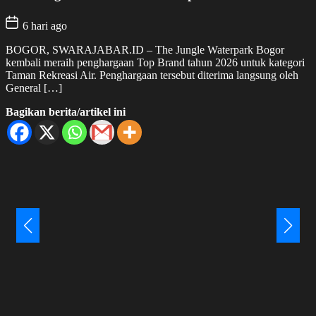
6 hari ago
BOGOR, SWARAJABAR.ID – The Jungle Waterpark Bogor
kembali meraih penghargaan Top Brand tahun 2026 untuk kategori
Taman Rekreasi Air. Penghargaan tersebut diterima langsung oleh
General […]
Bagikan berita/artikel ini
E
G
m
K