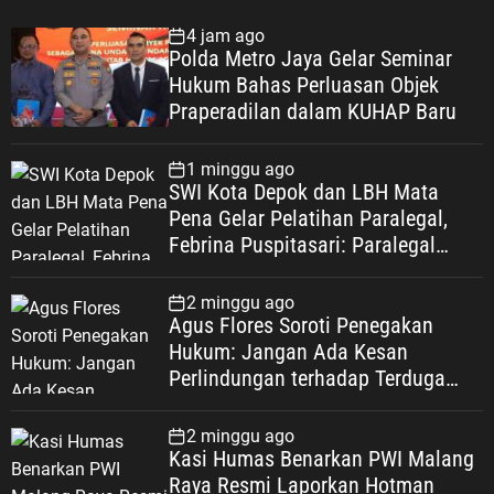
4 jam ago
Polda Metro Jaya Gelar Seminar
Hukum Bahas Perluasan Objek
Praperadilan dalam KUHAP Baru
1 minggu ago
SWI Kota Depok dan LBH Mata
Pena Gelar Pelatihan Paralegal,
Febrina Puspitasari: Paralegal
Garda Terdepan Perluas Akses
Keadilan Warga Depok
2 minggu ago
Agus Flores Soroti Penegakan
Hukum: Jangan Ada Kesan
Perlindungan terhadap Terduga
Korupsi, Kepercayaan Publik
Dipertaruhkan
2 minggu ago
Kasi Humas Benarkan PWI Malang
Raya Resmi Laporkan Hotman