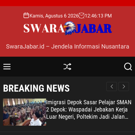
S
k
Kamis, Agustus 6 2026
12
:
46
:
15
PM
i
p
t
o
SwaraJabar.id – Jendela Informasi Nusantara
c
o
n
M
S
S
t
e
h
e
e
n
u
a
BREAKING NEWS
n
u
ff
r
l
c
t
e
h
Imigrasi Depok Sasar Pelajar SMAN
2 Depok: Waspadai Jebakan Kerja
Luar Negeri, Poltekim Jadi Jalan
Masa Depan