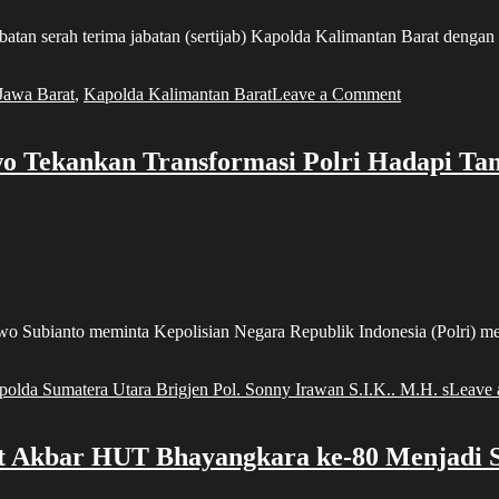
HUT
rah terima jabatan (sertijab) Kapolda Kalimantan Barat dengan du
Bhay
ke-
80
on
Jawa Barat
,
Kapolda Kalimantan Barat
Leave a Comment
Sertijab
Kapolda
Kalbar
o Tekankan Transformasi Polri Hadapi Ta
dan
Jabar
Hanya
Tunggu
Penyelesaian
Mutasi
ianto meminta Kepolisian Negara Republik Indonesia (Polri) memp
olda Sumatera Utara Brigjen Pol. Sonny Irawan S.I.K.. M.H. s
Leave
 Akbar HUT Bhayangkara ke-80 Menjadi S