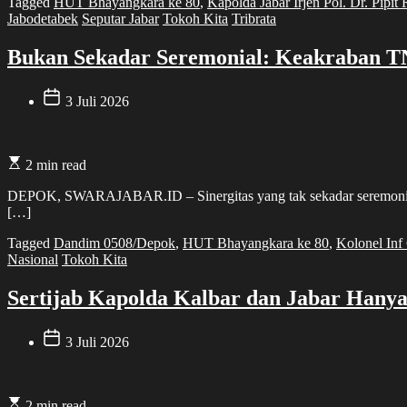
Tagged
HUT Bhayangkara ke 80
,
Kapolda Jabar Irjen Pol. Dr. Pipit
Jabodetabek
Seputar Jabar
Tokoh Kita
Tribrata
Bukan Sekadar Seremonial: Keakraban T
3 Juli 2026
2 min read
DEPOK, SWARAJABAR.ID – Sinergitas yang tak sekadar seremonial 
[…]
Tagged
Dandim 0508/Depok
,
HUT Bhayangkara ke 80
,
Kolonel Inf
Nasional
Tokoh Kita
Sertijab Kapolda Kalbar dan Jabar Hany
3 Juli 2026
2 min read