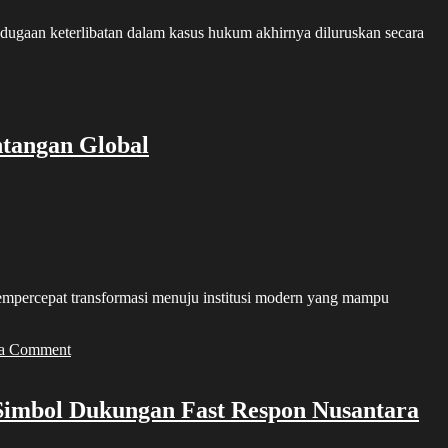
gaan keterlibatan dalam kasus hukum akhirnya diluruskan secara
angkara
ntangan Global
ercepat transformasi menuju institusi modern yang mampu
on
 a Comment
Hari
Bhayangkara
ke-
imbol Dukungan Fast Respon Nusantara
80,
Presiden