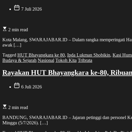
7 Juli 2026
2 min read
Kota Malang, SWARAJABAR.ID – Dalam rangka memperingati Hari Bha
awak […]
Tagged
HUT Bhayangkara ke 80
,
Ipda Lukman Shobikin
,
Kasi Huma
Budaya & Sejarah
Nasional
Tokoh Kita
Tribrata
Rayakan HUT Bhayangkara ke-80, Ribuan 
6 Juli 2026
2 min read
BANDUNG, SWARAJABAR.ID – Jajaran petinggi dan personel Kepolis
Minggu (5/7/2026). […]