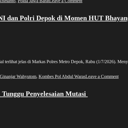
on
 Rismanto
,
Polda Jawa Barat
Leave a Comment
Rayakan
HUT
Bhayangkara
NI dan Polri Depok di Momen HUT Bhayan
ke-
80,
Ribuan
Personel
Polda
Jabar
Gelar
Olahraga
terlihat jelas di Markas Polres Metro Depok, Rabu (1/7/2026). M
Bersama
dan
Panggung
on
 Ginanjar Wahyutom
,
Kombes Pol Abdul Waras
Leave a Comment
Hiburan
Buka
Seka
Sere
a Tunggu Penyelesaian Mutasi
Keak
TNI
dan
Polri
Dep
di
Mom