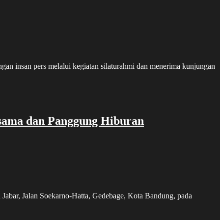
 insan pers melalui kegiatan silaturahmi dan menerima kunjungan
n
lresta
alang
ota
rsama dan Panggung Hiburan
erkuat
nergi
engan
nsan
ers
omentum
ari
abar, Jalan Soekarno-Hatta, Gedebage, Kota Bandung, pada
hayangkara
e-
0