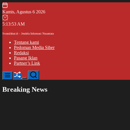
Skip
to
Kamis, Agustus 6 2026
content
5
:
13
:
54
AM
SwaraJabar.id – Jendela Informasi Nusantara
Tentang kami
Pedoman Media Siber
Redaksi
Pasang Iklan
Partner’s Link
Shuffle
Search
Menu
Switch
color
Breaking News
mode