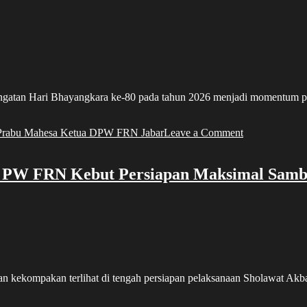
Hari Bhayangkara ke-80 pada tahun 2026 menjadi momentum penti
on
Prabu Mahesa Ketua DPW FRN Jabar
Leave a Comment
Ketua
DPW
FRN
, PW FRN Kebut Persiapan Maksimal Samb
Jabar:
Doa
dan
Sholawat
Akbar
HUT
Bhayangkara
ke-
pakan terlihat di tengah persiapan pelaksanaan Sholawat Akbar
80
Menjadi
Simbol