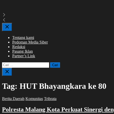
Close
Tentang kami
Pedoman Media Siber
Redaksi
Pasang Iklan
Partner’s Link
Cari
untuk:
Close
search
Tag:
HUT Bhayangkara ke 80
Berita Daerah
Komunitas
Tribrata
Polresta Malang Kota Perkuat Sinergi de