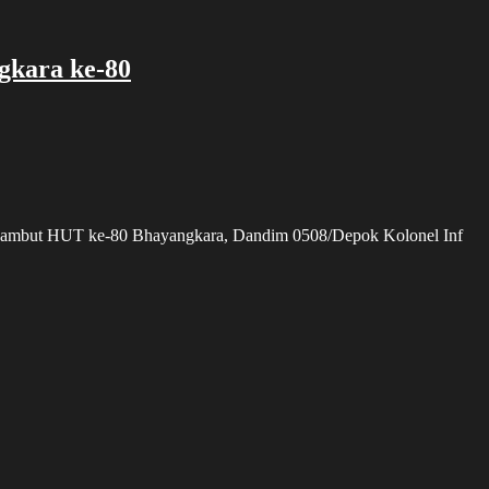
gkara ke-80
enyambut HUT ke-80 Bhayangkara, Dandim 0508/Depok Kolonel Inf
n
dar
monial:
raban
ok
en