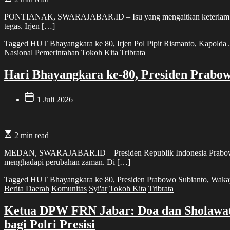
PONTIANAK, SWARAJABAR.ID – Isu yang mengaitkan keterlambatan se
tegas. Irjen […]
Tagged
HUT Bhayangkara ke 80
,
Irjen Pol Pipit Rismanto
,
Kapolda 
Nasional
Pemerintahan
Tokoh Kita
Tribrata
Hari Bhayangkara ke-80, Presiden Prabow
1 Juli 2026
2 min read
MEDAN, SWARAJABAR.ID – Presiden Republik Indonesia Prabowo Sub
menghadapi perubahan zaman. Di […]
Tagged
HUT Bhayangkara ke 80
,
Presiden Prabowo Subianto
,
Wakap
Berita Daerah
Komunitas
Syi'ar
Tokoh Kita
Tribrata
Ketua DPW FRN Jabar: Doa dan Sholawat
bagi Polri Presisi