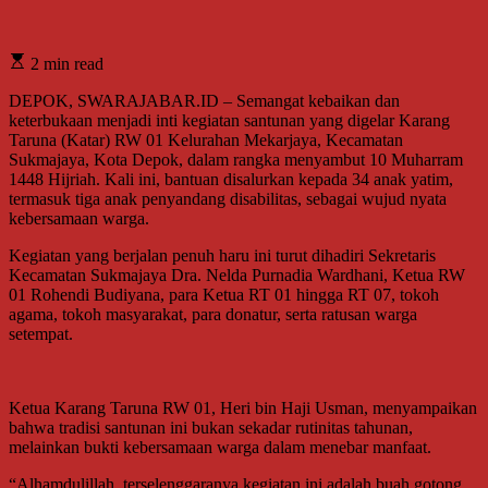
2 min read
DEPOK, SWARAJABAR.ID – Semangat kebaikan dan
keterbukaan menjadi inti kegiatan santunan yang digelar Karang
Taruna (Katar) RW 01 Kelurahan Mekarjaya, Kecamatan
Sukmajaya, Kota Depok, dalam rangka menyambut 10 Muharram
1448 Hijriah. Kali ini, bantuan disalurkan kepada 34 anak yatim,
termasuk tiga anak penyandang disabilitas, sebagai wujud nyata
kebersamaan warga.
Kegiatan yang berjalan penuh haru ini turut dihadiri Sekretaris
Kecamatan Sukmajaya Dra. Nelda Purnadia Wardhani, Ketua RW
01 Rohendi Budiyana, para Ketua RT 01 hingga RT 07, tokoh
agama, tokoh masyarakat, para donatur, serta ratusan warga
setempat.
Ketua Karang Taruna RW 01, Heri bin Haji Usman, menyampaikan
bahwa tradisi santunan ini bukan sekadar rutinitas tahunan,
melainkan bukti kebersamaan warga dalam menebar manfaat.
“Alhamdulillah, terselenggaranya kegiatan ini adalah buah gotong