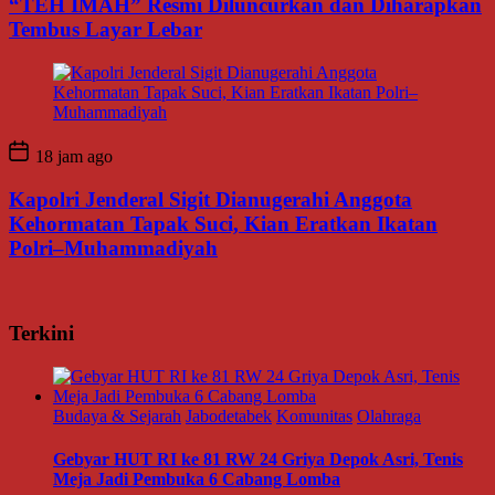
“TEH IMAH” Resmi Diluncurkan dan Diharapkan
Tembus Layar Lebar
18 jam ago
Kapolri Jenderal Sigit Dianugerahi Anggota
Kehormatan Tapak Suci, Kian Eratkan Ikatan
Polri–Muhammadiyah
Terkini
Budaya & Sejarah
Jabodetabek
Komunitas
Olahraga
Gebyar HUT RI ke 81 RW 24 Griya Depok Asri, Tenis
Meja Jadi Pembuka 6 Cabang Lomba