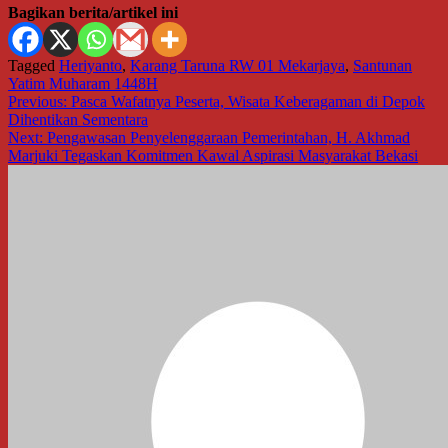
Bagikan berita/artikel ini
Tagged
Heriyanto
,
Karang Taruna RW 01 Mekarjaya
,
Santunan
Yatim Muharam 1448H
Navigasi
Previous:
Pasca Wafatnya Peserta, Wisata Keberagaman di Depok
Dihentikan Sementara
pos
Next:
Pengawasan Penyelenggaraan Pemerintahan, H. Akhmad
Marjuki Tegaskan Komitmen Kawal Aspirasi Masyarakat Bekasi