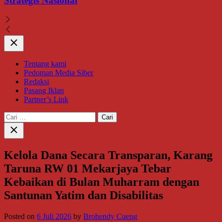
Strategis Nasional
Close
Tentang kami
Pedoman Media Siber
Redaksi
Pasang Iklan
Partner’s Link
Cari
untuk:
Close
search
Kelola Dana Secara Transparan, Karang
Taruna RW 01 Mekarjaya Tebar
Kebaikan di Bulan Muharram dengan
Santunan Yatim dan Disabilitas
Posted on
6 Juli 2026
by
Brohendy Cueng