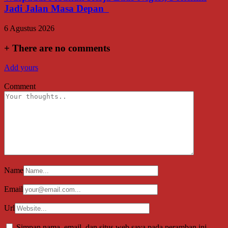
Jadi Jalan Masa Depan
6 Agustus 2026
+
There are no comments
Add yours
Comment
Name
Email
Url
Simpan nama, email, dan situs web saya pada peramban ini