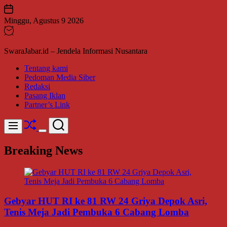
Skip
to
Minggu, Agustus 9 2026
content
SwaraJabar.id – Jendela Informasi Nusantara
Tentang kami
Pedoman Media Siber
Redaksi
Pasang Iklan
Partner’s Link
Shuffle
Search
Menu
Switch
color
Breaking News
mode
Gebyar HUT RI ke 81 RW 24 Griya Depok Asri,
Tenis Meja Jadi Pembuka 6 Cabang Lomba