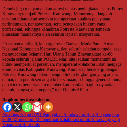
Dennis juga menyampaikan apresiasi atas peningkatan status Polres
Karawang menjadi Polresta Karawang. Menurutnya, langkah
tersebut diharapkan semakin memperkuat kualitas pelayanan,
perlindungan, pengayoman, serta penegakan hukum yang
profesional, sehingga kehadiran Polresta Karawang semakin
dirasakan manfaatnya oleh seluruh lapisan masyarakat.
“Atas nama pribadi, keluarga besar Barisan Muda Partai Amanat
Nasional Kabupaten Karawang, dan seluruh sahabat pemuda, saya
mengucapkan Selamat Hari Ulang Tahun Bhayangkara ke-80
kepada seluruh jajaran POLRI. Mari kita jadikan momentum ini
untuk memperkuat persatuan, mempererat kolaborasi, dan menjaga
kondusivitas Kabupaten Karawang. Kami siap bersinergi dengan
Polresta Karawang dalam menghadirkan lingkungan yang aman,
damai, dan penuh semangat kebersamaan, sehingga generasi muda
dapat terus berkarya dan memberikan manfaat bagi masyarakat,
daerah, bangsa, dan negara,” ujar Dennis Alfian.
Bagikan berita/artikel ini
Navigasi
Previous:
Ketua DPD Paguyuban Sundawani: Hari Bhayangkara
ke-80 Momentum Memperkuat Kolaborasi untuk Karawang yang
pos
Aman dan Harmonis