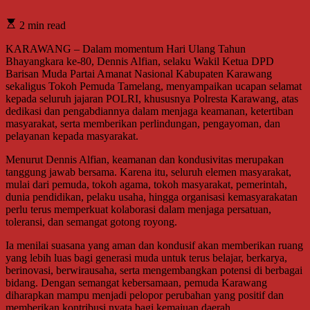
2 min read
KARAWANG – Dalam momentum Hari Ulang Tahun
Bhayangkara ke-80, Dennis Alfian, selaku Wakil Ketua DPD
Barisan Muda Partai Amanat Nasional Kabupaten Karawang
sekaligus Tokoh Pemuda Tamelang, menyampaikan ucapan selamat
kepada seluruh jajaran POLRI, khususnya Polresta Karawang, atas
dedikasi dan pengabdiannya dalam menjaga keamanan, ketertiban
masyarakat, serta memberikan perlindungan, pengayoman, dan
pelayanan kepada masyarakat.
Menurut Dennis Alfian, keamanan dan kondusivitas merupakan
tanggung jawab bersama. Karena itu, seluruh elemen masyarakat,
mulai dari pemuda, tokoh agama, tokoh masyarakat, pemerintah,
dunia pendidikan, pelaku usaha, hingga organisasi kemasyarakatan
perlu terus memperkuat kolaborasi dalam menjaga persatuan,
toleransi, dan semangat gotong royong.
Ia menilai suasana yang aman dan kondusif akan memberikan ruang
yang lebih luas bagi generasi muda untuk terus belajar, berkarya,
berinovasi, berwirausaha, serta mengembangkan potensi di berbagai
bidang. Dengan semangat kebersamaan, pemuda Karawang
diharapkan mampu menjadi pelopor perubahan yang positif dan
memberikan kontribusi nyata bagi kemajuan daerah.