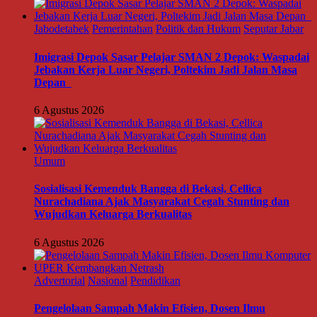
Jabodetabek
Pemerintahan
Politik dan Hukum
Seputar Jabar
Imigrasi Depok Sasar Pelajar SMAN 2 Depok: Waspadai
Jebakan Kerja Luar Negeri, Poltekim Jadi Jalan Masa
Depan
6 Agustus 2026
Umum
Sosialisasi Kemenduk Bangga di Bekasi, Cellica
Nurachadiana Ajak Masyarakat Cegah Stunting dan
Wujudkan Keluarga Berkualitas
6 Agustus 2026
Advertorial
Nasional
Pendidikan
Pengelolaan Sampah Makin Efisien, Dosen Ilmu