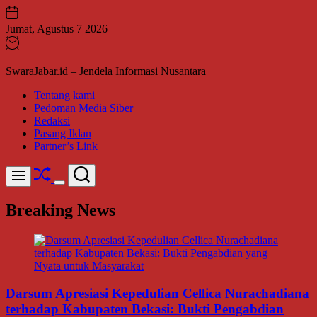
Skip
to
Jumat, Agustus 7 2026
content
SwaraJabar.id – Jendela Informasi Nusantara
Tentang kami
Pedoman Media Siber
Redaksi
Pasang Iklan
Partner’s Link
Shuffle
Search
Menu
Switch
color
Breaking News
mode
Darsum Apresiasi Kepedulian Cellica Nurachadiana
terhadap Kabupaten Bekasi: Bukti Pengabdian