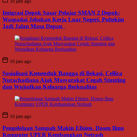
10 jam ago
Imigrasi Depok Sasar Pelajar SMAN 2 Depok:
Waspadai Jebakan Kerja Luar Negeri, Poltekim
Jadi Jalan Masa Depan
10 jam ago
Sosialisasi Kemenduk Bangga di Bekasi, Cellica
Nurachadiana Ajak Masyarakat Cegah Stunting
dan Wujudkan Keluarga Berkualitas
10 jam ago
Pengelolaan Sampah Makin Efisien, Dosen Ilmu
Komputer UPER Kembangkan Netrash