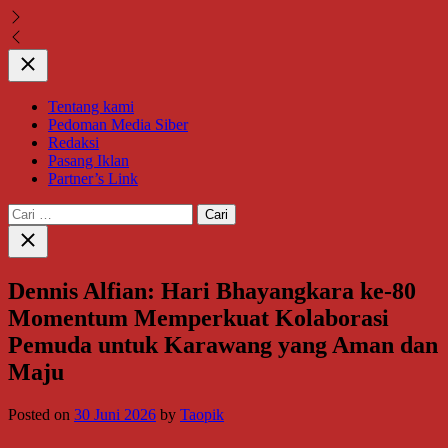
Close
Tentang kami
Pedoman Media Siber
Redaksi
Pasang Iklan
Partner’s Link
Cari
untuk:
Close
search
Dennis Alfian: Hari Bhayangkara ke-80
Momentum Memperkuat Kolaborasi
Pemuda untuk Karawang yang Aman dan
Maju
Posted on
30 Juni 2026
by
Taopik