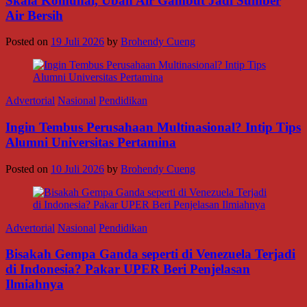
Skala Komunal, Ubah Air Gambut Jadi Sumber
Air Bersih
Posted on
19 Juli 2026
by
Brohendy Cueng
Advertorial
Nasional
Pendidikan
Ingin Tembus Perusahaan Multinasional? Intip Tips
Alumni Universitas Pertamina
Posted on
10 Juli 2026
by
Brohendy Cueng
Advertorial
Nasional
Pendidikan
Bisakah Gempa Ganda seperti di Venezuela Terjadi
di Indonesia? Pakar UPER Beri Penjelasan
Ilmiahnya