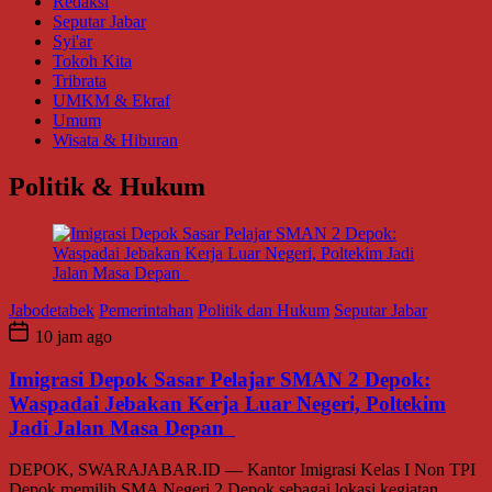
Redaksi
Seputar Jabar
Syi'ar
Tokoh Kita
Tribrata
UMKM & Ekraf
Umum
Wisata & Hiburan
Politik & Hukum
Jabodetabek
Pemerintahan
Politik dan Hukum
Seputar Jabar
10 jam ago
Imigrasi Depok Sasar Pelajar SMAN 2 Depok:
Waspadai Jebakan Kerja Luar Negeri, Poltekim
Jadi Jalan Masa Depan
DEPOK, SWARAJABAR.ID — Kantor Imigrasi Kelas I Non TPI
Depok memilih SMA Negeri 2 Depok sebagai lokasi kegiatan