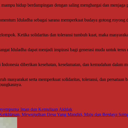
ita mampu hidup berdampingan dengan saling menghargai dan menjaga p
omentum Iduladha sebagai sarana memperkuat budaya gotong royong d
elompok. Ketika solidaritas dan toleransi tumbuh kuat, maka masyarak
at Iduladha dapat menjadi inspirasi bagi generasi muda untuk terus 
Indonesia diberikan kesehatan, keselamatan, dan kemudahan dalam men
masyarakat serta memperkuat solidaritas, toleransi, dan persatuan b
 pungkasnya.
Penyempurna Iman dan Kemuliaan Akhlak
eikhlasan, Mewujudkan Desa Yang Mandiri, Maju dan Berdaya Sain