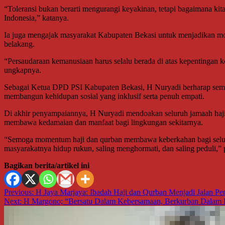
“Toleransi bukan berarti mengurangi keyakinan, tetapi bagaimana k
Indonesia,” katanya.
Ia juga mengajak masyarakat Kabupaten Bekasi untuk menjadikan m
belakang.
“Persaudaraan kemanusiaan harus selalu berada di atas kepentingan k
ungkapnya.
Sebagai Ketua DPD PSI Kabupaten Bekasi, H Nuryadi berharap semang
membangun kehidupan sosial yang inklusif serta penuh empati.
Di akhir penyampaiannya, H Nuryadi mendoakan seluruh jamaah haji 
membawa kedamaian dan manfaat bagi lingkungan sekitarnya.
“Semoga momentum haji dan qurban membawa keberkahan bagi seluruh 
masyarakatnya hidup rukun, saling menghormati, dan saling peduli,”
Bagikan berita/artikel ini
Navigasi
Previous:
H Jaya Marjaya: Ibadah Haji dan Qurban Menjadi Jalan 
Next:
H Margono; “Bersatu Dalam Kebersamaan, Berkurban Dalam K
pos