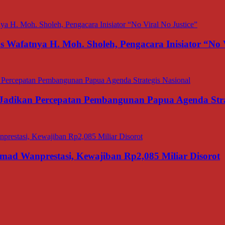
afatnya H. Moh. Sholeh, Pengacara Inisiator “No V
adikan Percepatan Pembangunan Papua Agenda Strat
d Wanprestasi, Kewajiban Rp2,085 Miliar Disorot