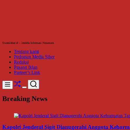
SwaraJabar.id – Jendela Informasi Nusantara
Tentang kami
Pedoman Media Siber
Redaksi
Pasang Iklan
Partner’s Link
Shuffle
Search
Menu
Switch
color
Breaking News
mode
Kapolri Jenderal Sigit Dianugerahi Anggota Kehor