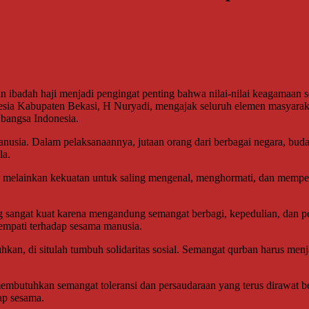
adah haji menjadi pengingat penting bahwa nilai-nilai keagamaan seja
esia Kabupaten Bekasi, H Nuryadi, mengajak seluruh elemen masyarak
bangsa Indonesia.
sia. Dalam pelaksanaannya, jutaan orang dari berbagai negara, budaya
la.
melainkan kekuatan untuk saling mengenal, menghormati, dan memperku
ng sangat kuat karena mengandung semangat berbagi, kepedulian, dan
 empati terhadap sesama manusia.
hkan, di situlah tumbuh solidaritas sosial. Semangat qurban harus m
utuhkan semangat toleransi dan persaudaraan yang terus dirawat bers
ap sesama.