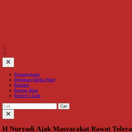
Close
Tentang kami
Pedoman Media Siber
Redaksi
Pasang Iklan
Partner’s Link
Cari
untuk:
Close
search
H Nuryadi Ajak Masyarakat Rawat Toleran