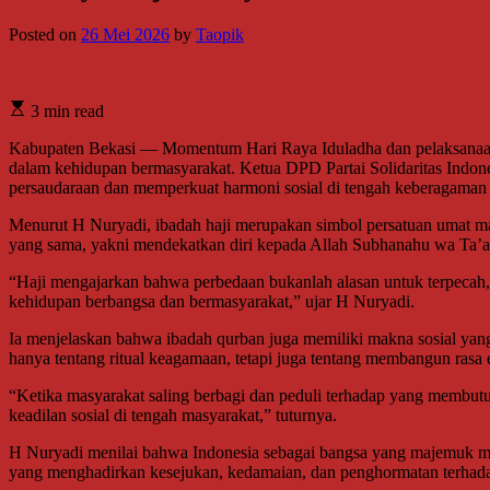
Posted on
26 Mei 2026
by
Taopik
3 min read
Kabupaten Bekasi — Momentum Hari Raya Iduladha dan pelaksanaan ib
dalam kehidupan bermasyarakat. Ketua DPD Partai Solidaritas Indon
persaudaraan dan memperkuat harmoni sosial di tengah keberagaman 
Menurut H Nuryadi, ibadah haji merupakan simbol persatuan umat manu
yang sama, yakni mendekatkan diri kepada Allah Subhanahu wa Ta’a
“Haji mengajarkan bahwa perbedaan bukanlah alasan untuk terpecah, 
kehidupan berbangsa dan bermasyarakat,” ujar H Nuryadi.
Ia menjelaskan bahwa ibadah qurban juga memiliki makna sosial ya
hanya tentang ritual keagamaan, tetapi juga tentang membangun rasa
“Ketika masyarakat saling berbagi dan peduli terhadap yang membutu
keadilan sosial di tengah masyarakat,” tuturnya.
H Nuryadi menilai bahwa Indonesia sebagai bangsa yang majemuk memb
yang menghadirkan kesejukan, kedamaian, dan penghormatan terhad