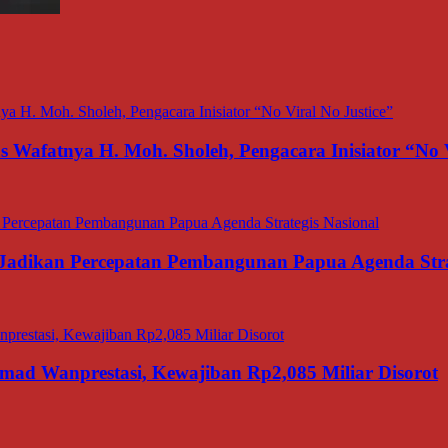
afatnya H. Moh. Sholeh, Pengacara Inisiator “No V
adikan Percepatan Pembangunan Papua Agenda Strat
d Wanprestasi, Kewajiban Rp2,085 Miliar Disorot