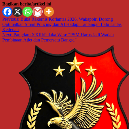
Bagikan berita/artikel ini
Navigasi
Previous:
Buka Rakernis Korlantas 2026, Wakapolri Dorong
Optimalkan Smart Policing dan AI Hadapi Tantangan Lalu Lintas
pos
Kedepan
Next:
Pangdam XXIII/Palaka Wira: “PSM Harus Jadi Wadah
Pembinaan Atlet dan Pemersatu Bangsa”