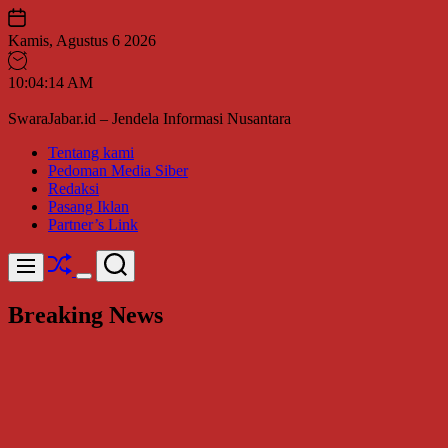
Skip
to
Kamis, Agustus 6 2026
content
10
:
04
:
16
AM
SwaraJabar.id – Jendela Informasi Nusantara
Tentang kami
Pedoman Media Siber
Redaksi
Pasang Iklan
Partner’s Link
Shuffle
Search
Menu
Switch
color
Breaking News
mode