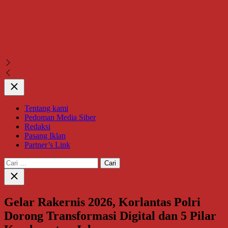
Close
Tentang kami
Pedoman Media Siber
Redaksi
Pasang Iklan
Partner’s Link
Cari
untuk:
Close
search
Gelar Rakernis 2026, Korlantas Polri
Dorong Transformasi Digital dan 5 Pilar