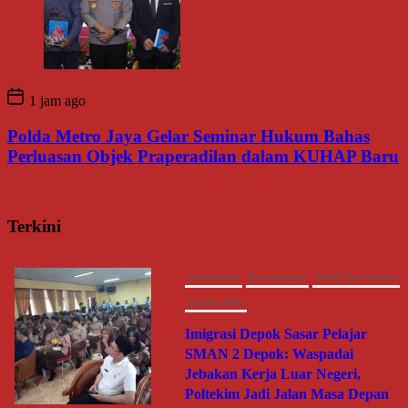
1 jam ago
Polda Metro Jaya Gelar Seminar Hukum Bahas
Perluasan Objek Praperadilan dalam KUHAP Baru
Terkini
Umum
Sosialisasi Kemenduk Bangga di
Bekasi, Cellica Nurachadiana
Ajak Masyarakat Cegah Stunting
dan Wujudkan Keluarga
Berkualitas