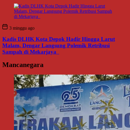
3 minggu ago
Kadis DLHK Kota Depok Hadir Hingga Larut
Malam, Dengar Langsung Polemik Retribusi
Sampah di Mekarjaya
Mancanegara