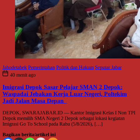
Jabodetabek
Pemerintahan
Politik dan Hukum
Seputar Jabar
40 menit ago
Imigrasi Depok Sasar Pelajar SMAN 2 Depok:
Waspadai Jebakan Kerja Luar Negeri, Poltekim
Jadi Jalan Masa Depan
DEPOK, SWARAJABAR.ID — Kantor Imigrasi Kelas I Non TPI
Depok memilih SMA Negeri 2 Depok sebagai lokasi kegiatan
Imigrasi Go To School pada Rabu (5/8/2026), […]
Bagikan berita/artikel ini