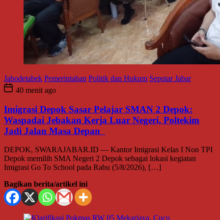
Jabodetabek
Pemerintahan
Politik dan Hukum
Seputar Jabar
40 menit ago
Imigrasi Depok Sasar Pelajar SMAN 2 Depok:
Waspadai Jebakan Kerja Luar Negeri, Poltekim
Jadi Jalan Masa Depan
DEPOK, SWARAJABAR.ID — Kantor Imigrasi Kelas I Non TPI
Depok memilih SMA Negeri 2 Depok sebagai lokasi kegiatan
Imigrasi Go To School pada Rabu (5/8/2026), […]
Bagikan berita/artikel ini