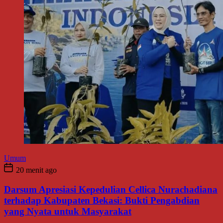
Umum
20 menit ago
Darsum Apresiasi Kepedulian Cellica Nurachadiana
terhadap Kabupaten Bekasi: Bukti Pengabdian
yang Nyata untuk Masyarakat