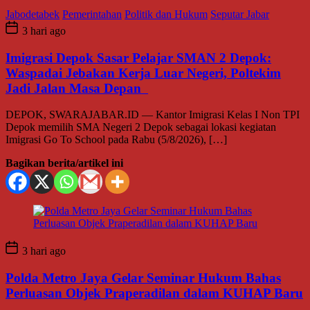
Jabodetabek
Pemerintahan
Politik dan Hukum
Seputar Jabar
3 hari ago
Imigrasi Depok Sasar Pelajar SMAN 2 Depok:
Waspadai Jebakan Kerja Luar Negeri, Poltekim
Jadi Jalan Masa Depan
DEPOK, SWARAJABAR.ID — Kantor Imigrasi Kelas I Non TPI
Depok memilih SMA Negeri 2 Depok sebagai lokasi kegiatan
Imigrasi Go To School pada Rabu (5/8/2026), […]
Bagikan berita/artikel ini
3 hari ago
Polda Metro Jaya Gelar Seminar Hukum Bahas
Perluasan Objek Praperadilan dalam KUHAP Baru