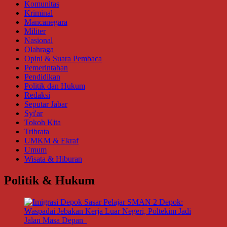
Komunitas
Kriminal
Mancanegara
Militer
Nasional
Olahraga
Opini & Suara Pembaca
Pemerintahan
Pendidikan
Politik dan Hukum
Redaksi
Seputar Jabar
Syi'ar
Tokoh Kita
Tribrata
UMKM & Ekraf
Umum
Wisata & Hiburan
Politik & Hukum