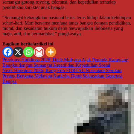
semangat gotong royong, toleransi, dan kepedulian terhadap
pendidikan karakter anak bangsa.
“Semangat kebangkitan nasional harus terus hidup dalam kehidupan
sehari-hari. Mari bersama menjaga tunas bangsa dengan pendidikan,
moral, dan kesadaran hukum demi mewujudkan Indonesia yang
maju, adil, dan bermartabat,” pungkasnya.
Bagikan berita/artikel ini
Navigasi
Previous:
Harkitnas 2026, Dede Mulyana Ajak Pemuda Karawang
Bangkit dengan Semangat Kreatif dan Kepedulian Sosial
pos
Next:
Harkitnas 2026, Kang Edo FORTAL Nusantara Serukan
Perang Bersama Melawan Narkoba Demi Selamatkan Generasi
Bangsa