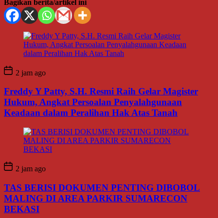
Bagikan berita/artikel ini
2 jam ago
Freddy Y Patty, S.H. Resmi Raih Gelar Magister
Hukum, Angkat Persoalan Penyalahgunaan
Keadaan dalam Peralihan Hak Atas Tanah
2 jam ago
TAS BERISI DOKUMEN PENTING DIBOBOL
MALING DI AREA PARKIR SUMARECON
BEKASI