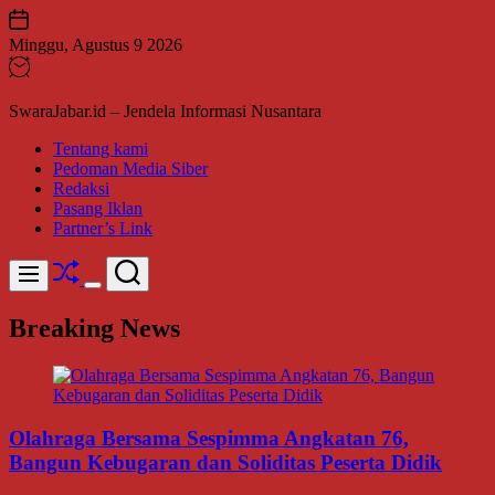
Skip
to
Minggu, Agustus 9 2026
content
SwaraJabar.id – Jendela Informasi Nusantara
Tentang kami
Pedoman Media Siber
Redaksi
Pasang Iklan
Partner’s Link
Shuffle
Search
Menu
Switch
color
Breaking News
mode
Olahraga Bersama Sespimma Angkatan 76,
Bangun Kebugaran dan Soliditas Peserta Didik