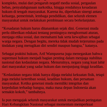
kompleks, mulai dari pengaruh negatif media sosial, pergaulan
bebas, penyalahgunaan narkotika, hingga rendahnya kesadaran
hukum di tengah masyarakat. Karena itu, diperlukan sinergi antara
keluarga, pemerintah, lembaga pendidikan, dan seluruh elemen
masyarakat untuk melakukan pembinaan secara berkelanjutan.
“Kesadaran hukum harus ditanamkan sejak dini. Generasi muda
perlu diberikan edukasi tentang pentingnya menghormati aturan,
menjaga etika sosial, dan memahami hak serta kewajiban sebagai
warga negara. Dengan begitu, mereka tidak mudah terjerumus pada
tindakan yang merugikan diri sendiri maupun bangsa,” katanya.
Sebagai praktisi hukum, Arif Wampasena juga menegaskan bahwa
supremasi hukum menjadi bagian penting dalam menjaga stabilitas
nasional dan kedaulatan negara. Menurutnya, negara yang kuat lahir
dari masyarakat yang sadar hukum dan menjunjung tinggi keadilan.
“Kedaulatan negara tidak hanya dijaga melalui kekuatan fisik, tetapi
juga melalui ketertiban sosial, keadilan hukum, dan persatuan
masyarakat. Ketika generasi muda memiliki integritas dan
kepedulian terhadap bangsa, maka masa depan Indonesia akan
semakin kokoh,” tambahnya.
Ia pun mengajak seluruh masyarakat untuk menjadikan peringatan
Hari Kebangkitan Nasional sebagai momentum memperkuat