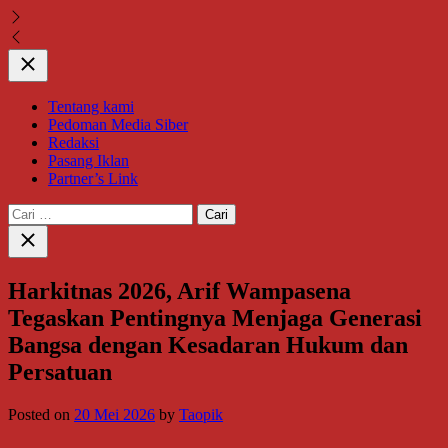
Close
Tentang kami
Pedoman Media Siber
Redaksi
Pasang Iklan
Partner’s Link
Cari
untuk:
Close
search
Harkitnas 2026, Arif Wampasena
Tegaskan Pentingnya Menjaga Generasi
Bangsa dengan Kesadaran Hukum dan
Persatuan
Posted on
20 Mei 2026
by
Taopik