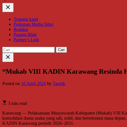
Close
Tentang kami
Pedoman Media Siber
Redaksi
Pasang Iklan
Partner’s Link
Cari
untuk:
Close
search
“Mukab VIII KADIN Karawang Resinda Ho
Posted on
16 April 2026
by
Taopik
3 min read
Karawang — Pelaksanaan Musyawarah Kabupaten (Mukab) VIII Kama
konsolidasi dunia usaha yang sah, solid, dan berorientasi masa depa
KADIN Karawang periode 2026–2031.