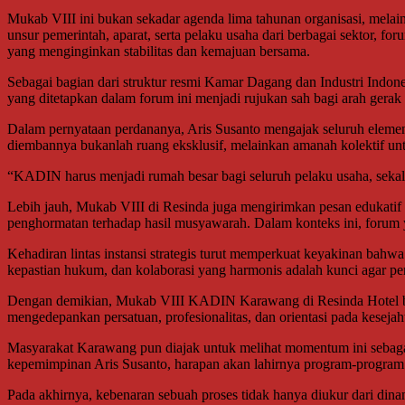
Mukab VIII ini bukan sekadar agenda lima tahunan organisasi, melain
unsur pemerintah, aparat, serta pelaku usaha dari berbagai sektor, 
yang menginginkan stabilitas dan kemajuan bersama.
Sebagai bagian dari struktur resmi Kamar Dagang dan Industri Indones
yang ditetapkan dalam forum ini menjadi rujukan sah bagi arah ge
Dalam pernyataan perdananya, Aris Susanto mengajak seluruh elem
diembannya bukanlah ruang eksklusif, melainkan amanah kolektif un
“KADIN harus menjadi rumah besar bagi seluruh pelaku usaha, sekali
Lebih jauh, Mukab VIII di Resinda juga mengirimkan pesan edukatif k
penghormatan terhadap hasil musyawarah. Dalam konteks ini, forum yan
Kehadiran lintas instansi strategis turut memperkuat keyakinan bahwa
kepastian hukum, dan kolaborasi yang harmonis adalah kunci agar p
Dengan demikian, Mukab VIII KADIN Karawang di Resinda Hotel bukan
mengedepankan persatuan, profesionalitas, dan orientasi pada kesejah
Masyarakat Karawang pun diajak untuk melihat momentum ini sebaga
kepemimpinan Aris Susanto, harapan akan lahirnya program-program 
Pada akhirnya, kebenaran sebuah proses tidak hanya diukur dari dinam