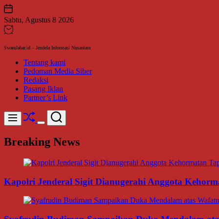
Skip
to
Sabtu, Agustus 8 2026
content
SwaraJabar.id – Jendela Informasi Nusantara
Tentang kami
Pedoman Media Siber
Redaksi
Pasang Iklan
Partner’s Link
Shuffle
Search
Menu
Switch
color
Breaking News
mode
Kapolri Jenderal Sigit Dianugerahi Anggota Kehor