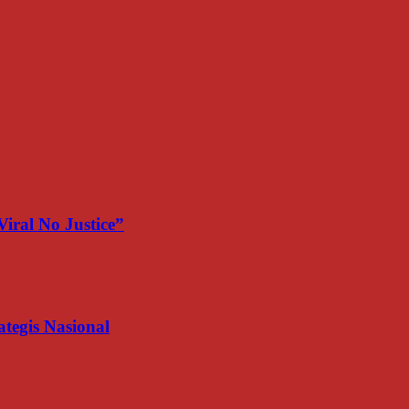
iral No Justice”
egis Nasional