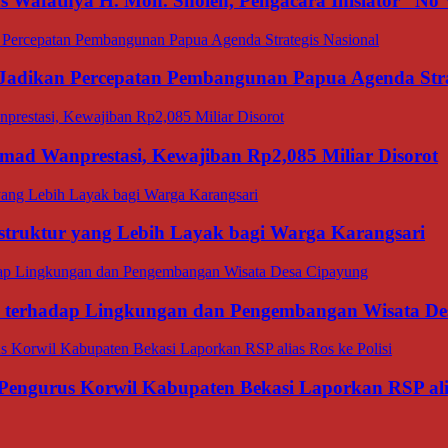
afatnya H. Moh. Sholeh, Pengacara Inisiator “No V
adikan Percepatan Pembangunan Papua Agenda Strat
d Wanprestasi, Kewajiban Rp2,085 Miliar Disorot
struktur yang Lebih Layak bagi Warga Karangsari
ana terhadap Lingkungan dan Pengembangan Wisata D
Pengurus Korwil Kabupaten Bekasi Laporkan RSP alia