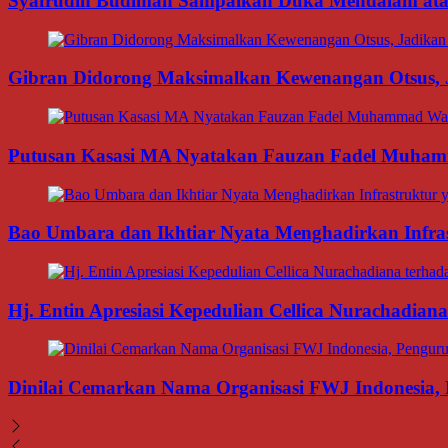
Syafrudin Budiman Sampaikan Duka Mendalam atas W
Gibran Didorong Maksimalkan Kewenangan Otsus, J
Putusan Kasasi MA Nyatakan Fauzan Fadel Muhamma
Bao Umbara dan Ikhtiar Nyata Menghadirkan Infra
Hj. Entin Apresiasi Kepedulian Cellica Nurachadi
Dinilai Cemarkan Nama Organisasi FWJ Indonesia, 