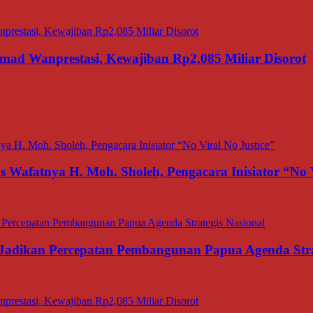
d Wanprestasi, Kewajiban Rp2,085 Miliar Disorot
afatnya H. Moh. Sholeh, Pengacara Inisiator “No V
adikan Percepatan Pembangunan Papua Agenda Strat