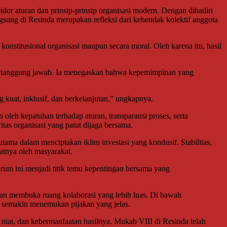
dor aturan dan prinsip-prinsip organisasi modern. Dengan dihadiri
ngsung di Resinda merupakan refleksi dari kehendak kolektif anggota
onstitusional organisasi maupun secara moral. Oleh karena itu, hasil
an tanggung jawab. Ia menegaskan bahwa kepemimpinan yang
kuat, inklusif, dan berkelanjutan,” ungkapnya.
leh kepatuhan terhadap aturan, transparansi proses, serta
tas organisasi yang patut dijaga bersama.
utama dalam menciptakan iklim investasi yang kondusif. Stabilitas,
atnya oleh masyarakat.
rum ini menjadi titik temu kepentingan bersama yang
an membuka ruang kolaborasi yang lebih luas. Di bawah
n semakin menemukan pijakan yang jelas.
 niat, dan kebermanfaatan hasilnya. Mukab VIII di Resinda telah