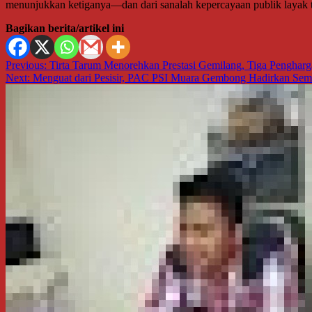
menunjukkan ketiganya—dan dari sanalah kepercayaan publik layak 
Bagikan berita/artikel ini
Navigasi
Previous:
Tirta Tarum Menorehkan Prestasi Gemilang, Tiga Pengharg
Next:
Menguat dari Pesisir, PAC PSI Muara Gembong Hadirkan Sem
pos