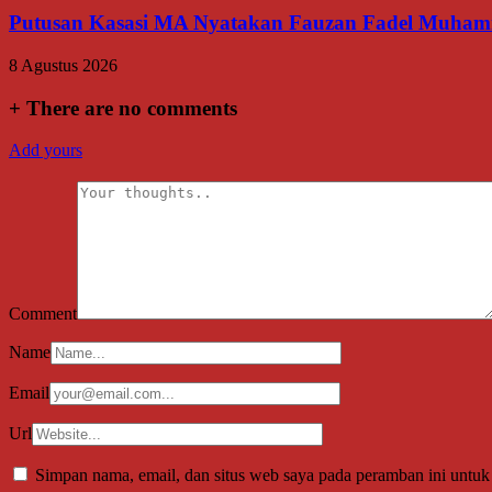
Putusan Kasasi MA Nyatakan Fauzan Fadel Muhamma
8 Agustus 2026
+
There are no comments
Add yours
Comment
Name
Email
Url
Simpan nama, email, dan situs web saya pada peramban ini untuk