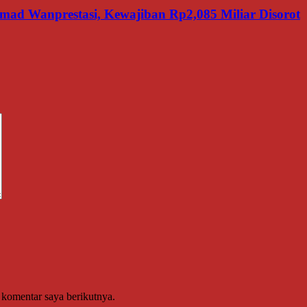
d Wanprestasi, Kewajiban Rp2,085 Miliar Disorot
 komentar saya berikutnya.