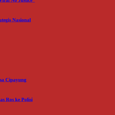
iral No Justice”
egis Nasional
esa Cipayung
s Ros ke Polisi