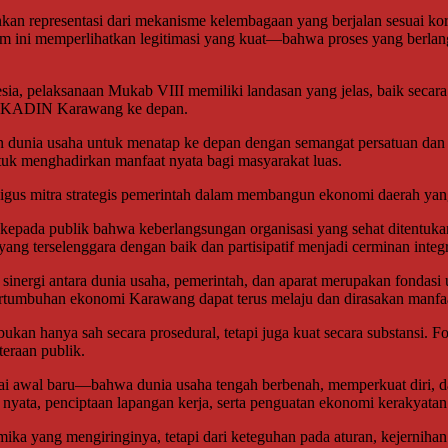
kan representasi dari mekanisme kelembagaan yang berjalan sesuai kori
forum ini memperlihatkan legitimasi yang kuat—bahwa proses yang berla
ia, pelaksanaan Mukab VIII memiliki landasan yang jelas, baik secara k
rak KADIN Karawang ke depan.
en dunia usaha untuk menatap ke depan dengan semangat persatuan d
tuk menghadirkan manfaat nyata bagi masyarakat luas.
gus mitra strategis pemerintah dalam membangun ekonomi daerah yang 
epada publik bahwa keberlangsungan organisasi yang sehat ditentukan o
g terselenggara dengan baik dan partisipatif menjadi cerminan integri
 sinergi antara dunia usaha, pemerintah, dan aparat merupakan fondasi 
ertumbuhan ekonomi Karawang dapat terus melaju dan dirasakan manfa
 hanya sah secara prosedural, tetapi juga kuat secara substansi. Fo
teraan publik.
i awal baru—bahwa dunia usaha tengah berbenah, memperkuat diri, d
nyata, penciptaan lapangan kerja, serta penguatan ekonomi kerakyata
ika yang mengiringinya, tetapi dari keteguhan pada aturan, kejernihan