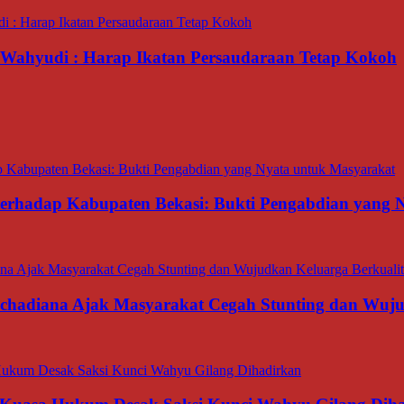
ahyudi : Harap Ikatan Persaudaraan Tetap Kokoh
 terhadap Kabupaten Bekasi: Bukti Pengabdian yang
rachadiana Ajak Masyarakat Cegah Stunting dan Wuj