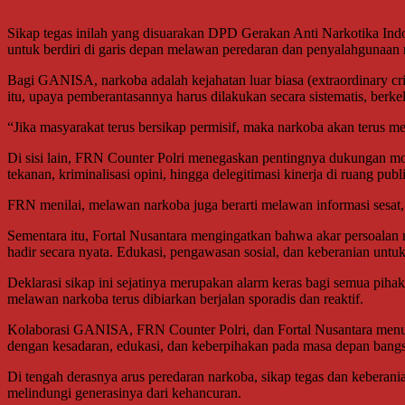
Sikap tegas inilah yang disuarakan DPD Gerakan Anti Narkotika In
untuk berdiri di garis depan melawan peredaran dan penyalahgunaan
Bagi GANISA, narkoba adalah kejahatan luar biasa (extraordinary cr
itu, upaya pemberantasannya harus dilakukan secara sistematis, berke
“Jika masyarakat terus bersikap permisif, maka narkoba akan terus
Di sisi lain, FRN Counter Polri menegaskan pentingnya dukungan mora
tekanan, kriminalisasi opini, hingga delegitimasi kinerja di ruang pu
FRN menilai, melawan narkoba juga berarti melawan informasi sesat
Sementara itu, Fortal Nusantara mengingatkan bahwa akar persoalan n
hadir secara nyata. Edukasi, pengawasan sosial, dan keberanian unt
Deklarasi sikap ini sejatinya merupakan alarm keras bagi semua pih
melawan narkoba terus dibiarkan berjalan sporadis dan reaktif.
Kolaborasi GANISA, FRN Counter Polri, dan Fortal Nusantara menun
dengan kesadaran, edukasi, dan keberpihakan pada masa depan bangs
Di tengah derasnya arus peredaran narkoba, sikap tegas dan keberan
melindungi generasinya dari kehancuran.