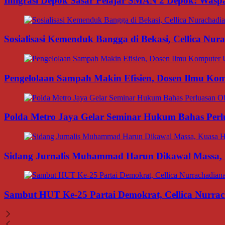
Imigrasi Depok Sasar Pelajar SMAN 2 Depok: Waspa
Sosialisasi Kemenduk Bangga di Bekasi, Cellica Nu
Pengelolaan Sampah Makin Efisien, Dosen Ilmu K
Polda Metro Jaya Gelar Seminar Hukum Bahas Per
Sidang Jurnalis Muhammad Harun Dikawal Massa,
Sambut HUT Ke-25 Partai Demokrat, Cellica Nurrac