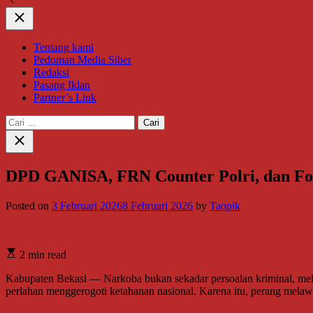
Close
Tentang kami
Pedoman Media Siber
Redaksi
Pasang Iklan
Partner’s Link
Cari
untuk:
Close
search
DPD GANISA, FRN Counter Polri, dan For
Posted on
3 Februari 2026
8 Februari 2026
by
Taopik
2 min read
Kabupaten Bekasi — Narkoba bukan sekadar persoalan kriminal, mela
perlahan menggerogoti ketahanan nasional. Karena itu, perang melawan