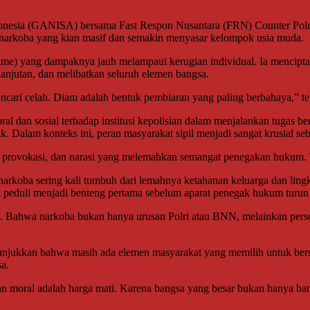
donesia (GANISA) bersama Fast Respon Nusantara (FRN) Counter Polr
 narkoba yang kian masif dan semakin menyasar kelompok usia muda.
ime) yang dampaknya jauh melampaui kerugian individual. Ia mencipta
lanjutan, dan melibatkan seluruh elemen bangsa.
 mencari celah. Diam adalah bentuk pembiaran yang paling berbahaya,
l dan sosial terhadap institusi kepolisian dalam menjalankan tugas b
blik. Dalam konteks ini, peran masyarakat sipil menjadi sangat krusial
, provokasi, dan narasi yang melemahkan semangat penegakan hukum. 
arkoba sering kali tumbuh dari lemahnya ketahanan keluarga dan lingk
uk peduli menjadi benteng pertama sebelum aparat penegak hukum turun
ak. Bahwa narkoba bukan hanya urusan Polri atau BNN, melainkan perso
jukkan bahwa masih ada elemen masyarakat yang memilih untuk bersu
a.
ian moral adalah harga mati. Karena bangsa yang besar bukan hanya b