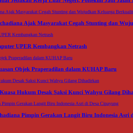
dai Jebakan Kerja Luar Negeri, Poltekim Jadi Jal
rachadiana Ajak Masyarakat Cegah Stunting dan Wuj
omputer UPER Kembangkan Netrash
luasan Objek Praperadilan dalam KUHAP Baru
 Kuasa Hukum Desak Saksi Kunci Wahyu Gilang Dih
hadiana Pimpin Gerakan Langit Biru Indonesia Asri 