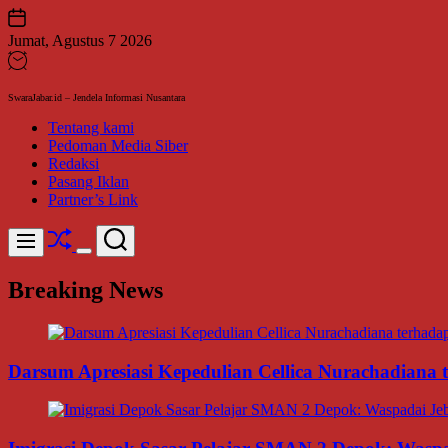
Skip
to
Jumat, Agustus 7 2026
content
SwaraJabar.id – Jendela Informasi Nusantara
Tentang kami
Pedoman Media Siber
Redaksi
Pasang Iklan
Partner’s Link
Shuffle
Search
Menu
Switch
color
Breaking News
mode
Darsum Apresiasi Kepedulian Cellica Nurachadiana