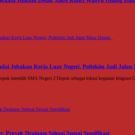
 Kuasa Hukum Desak Saksi Kunci Wahyu Gilang Dih
dai Jebakan Kerja Luar Negeri, Poltekim Jadi Jal
memilih SMA Negeri 2 Depok sebagai lokasi kegiatan Imigrasi Go
 Proyek Drainase Selesai Sesuai Spesifikasi