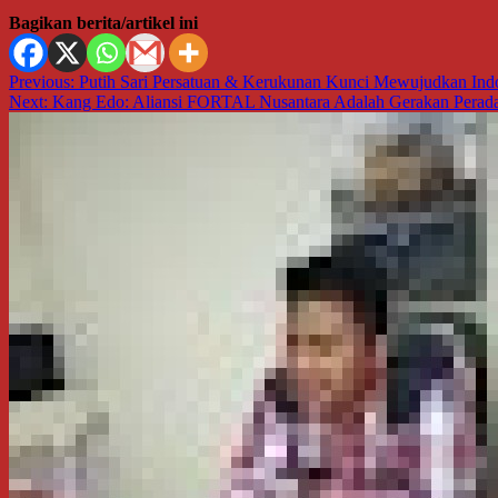
Bagikan berita/artikel ini
Navigasi
Previous:
Putih Sari Persatuan & Kerukunan Kunci Mewujudkan Indo
Next:
Kang Edo: Aliansi FORTAL Nusantara Adalah Gerakan Perada
pos