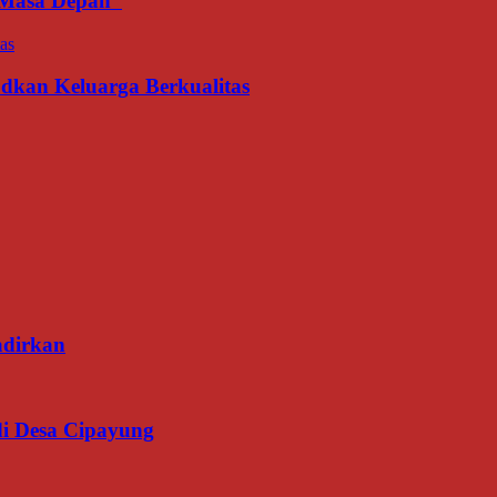
an Masa Depan
udkan Keluarga Berkualitas
adirkan
di Desa Cipayung