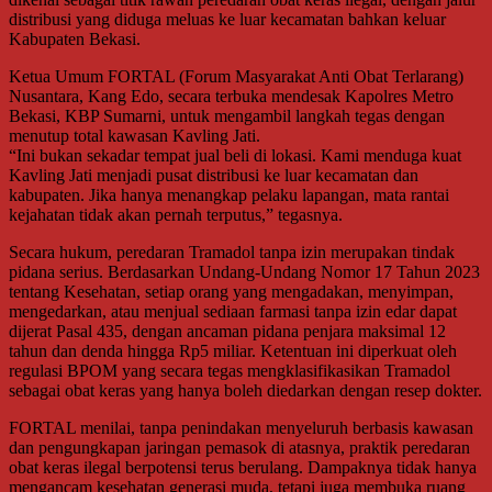
distribusi yang diduga meluas ke luar kecamatan bahkan keluar
Kabupaten Bekasi.
Ketua Umum FORTAL (Forum Masyarakat Anti Obat Terlarang)
Nusantara, Kang Edo, secara terbuka mendesak Kapolres Metro
Bekasi, KBP Sumarni, untuk mengambil langkah tegas dengan
menutup total kawasan Kavling Jati.
“Ini bukan sekadar tempat jual beli di lokasi. Kami menduga kuat
Kavling Jati menjadi pusat distribusi ke luar kecamatan dan
kabupaten. Jika hanya menangkap pelaku lapangan, mata rantai
kejahatan tidak akan pernah terputus,” tegasnya.
Secara hukum, peredaran Tramadol tanpa izin merupakan tindak
pidana serius. Berdasarkan Undang-Undang Nomor 17 Tahun 2023
tentang Kesehatan, setiap orang yang mengadakan, menyimpan,
mengedarkan, atau menjual sediaan farmasi tanpa izin edar dapat
dijerat Pasal 435, dengan ancaman pidana penjara maksimal 12
tahun dan denda hingga Rp5 miliar. Ketentuan ini diperkuat oleh
regulasi BPOM yang secara tegas mengklasifikasikan Tramadol
sebagai obat keras yang hanya boleh diedarkan dengan resep dokter.
FORTAL menilai, tanpa penindakan menyeluruh berbasis kawasan
dan pengungkapan jaringan pemasok di atasnya, praktik peredaran
obat keras ilegal berpotensi terus berulang. Dampaknya tidak hanya
mengancam kesehatan generasi muda, tetapi juga membuka ruang