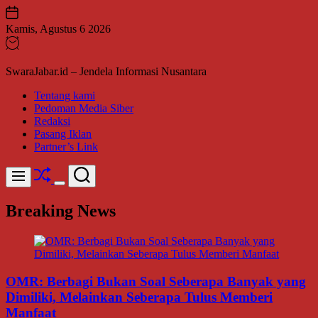
Skip
to
Kamis, Agustus 6 2026
content
SwaraJabar.id – Jendela Informasi Nusantara
Tentang kami
Pedoman Media Siber
Redaksi
Pasang Iklan
Partner’s Link
Shuffle
Search
Menu
Switch
color
Breaking News
mode
OMR: Berbagi Bukan Soal Seberapa Banyak yang
Dimiliki, Melainkan Seberapa Tulus Memberi
Manfaat