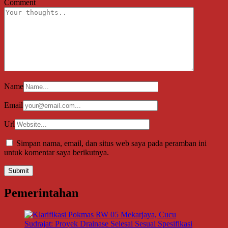
Comment
Name
Email
Url
Simpan nama, email, dan situs web saya pada peramban ini
untuk komentar saya berikutnya.
Pemerintahan