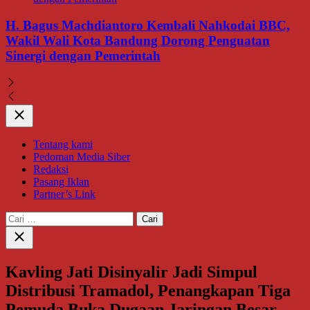
H. Bagus Machdiantoro Kembali Nahkodai BBC,
Wakil Wali Kota Bandung Dorong Penguatan
Sinergi dengan Pemerintah
Close
Tentang kami
Pedoman Media Siber
Redaksi
Pasang Iklan
Partner’s Link
Cari
untuk:
Close
search
Kavling Jati Disinyalir Jadi Simpul
Distribusi Tramadol, Penangkapan Tiga
Pemuda Buka Dugaan Jaringan Besar