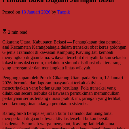
Posted on
13 Januari 2026
by
Taopik
2 min read
Cikarang Utara, Kabupaten Bekasi — Penangkapan tiga pemuda
asal Kecamatan Karangbahagia dalam transaksi obat keras golongan
G jenis Tramadol di kawasan Kampung Kavling Jati kembali
menyingkap dugaan lama: wilayah tersebut disinyalir bukan sekadar
lokasi transaksi eceran, melainkan simpul distribusi obat terlarang
yang terorganisir dan menjangkau lintas wilayah.
Pengungkapan oleh Polsek Cikarang Utara pada Senin, 12 Januari
2026, bermula dari laporan masyarakat terkait aktivitas
mencurigakan yang berlangsung berulang. Pola transaksi yang
dilakukan secara terbuka di kawasan permukiman memunculkan
pertanyaan serius tentang durasi praktik ini, jaringan yang terlibat,
serta kemungkinan adanya pembiaran sistemik.
Barang bukti berupa sejumlah butir Tramadol dan uang tunai
memperkuat dugaan bahwa aktivitas tersebut bukan bersifat
insidental. Sejumlah warga menyebut, Kavling Jati telah lama
dikenal sebagai titik rawan peredaran obat keras ilegal, dengan jalur