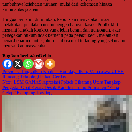
tumbuhnya kejahatan turunan, mulai dari kekerasan hingga
kriminalitas jalanan.
Hingga berita ini diturunkan, kepolisian menyatakan masih
melakukan pendalaman dan pengembangan kasus. Publik kini
menanti langkah konkret yang lebih berani dan transparan, agar
penegakan hukum tidak berhenti pada pelaku kecil, melainkan
benar-benar memutus jalur distribusi obat terlarang yang selama ini
meresahkan masyarakat.
Bagikan berita/artikel ini
Navigasi
Previous:
Tingkatkan Kualitas Budidaya Ikan, Mahasiswa UPER
Rancang Teknologi Pakan Cerdas
pos
Next:
LSM GANAS Apresiasi Polsek Cikarang Utara Tangkap
Pengedar Obat Keras, Desak Kapolres Tutup Permanen “Zona
Gelap” Kampung Kavling