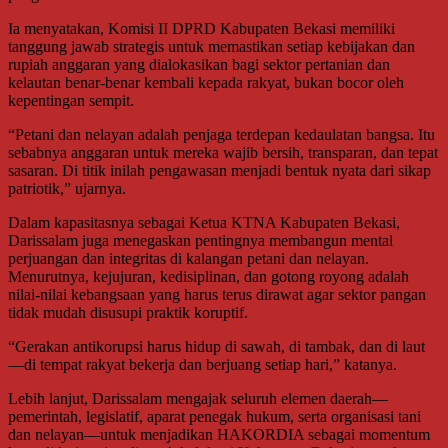
Ia menyatakan, Komisi II DPRD Kabupaten Bekasi memiliki
tanggung jawab strategis untuk memastikan setiap kebijakan dan
rupiah anggaran yang dialokasikan bagi sektor pertanian dan
kelautan benar-benar kembali kepada rakyat, bukan bocor oleh
kepentingan sempit.
“Petani dan nelayan adalah penjaga terdepan kedaulatan bangsa. Itu
sebabnya anggaran untuk mereka wajib bersih, transparan, dan tepat
sasaran. Di titik inilah pengawasan menjadi bentuk nyata dari sikap
patriotik,” ujarnya.
Dalam kapasitasnya sebagai Ketua KTNA Kabupaten Bekasi,
Darissalam juga menegaskan pentingnya membangun mental
perjuangan dan integritas di kalangan petani dan nelayan.
Menurutnya, kejujuran, kedisiplinan, dan gotong royong adalah
nilai-nilai kebangsaan yang harus terus dirawat agar sektor pangan
tidak mudah disusupi praktik koruptif.
“Gerakan antikorupsi harus hidup di sawah, di tambak, dan di laut
—di tempat rakyat bekerja dan berjuang setiap hari,” katanya.
Lebih lanjut, Darissalam mengajak seluruh elemen daerah—
pemerintah, legislatif, aparat penegak hukum, serta organisasi tani
dan nelayan—untuk menjadikan HAKORDIA sebagai momentum