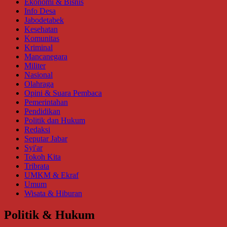
Ekonomi & Bisnis
Info Desa
Jabodetabek
Kesehatan
Komunitas
Kriminal
Mancanegara
Militer
Nasional
Olahraga
Opini & Suara Pembaca
Pemerintahan
Pendidikan
Politik dan Hukum
Redaksi
Seputar Jabar
Syi'ar
Tokoh Kita
Tribrata
UMKM & Ekraf
Umum
Wisata & Hiburan
Politik & Hukum