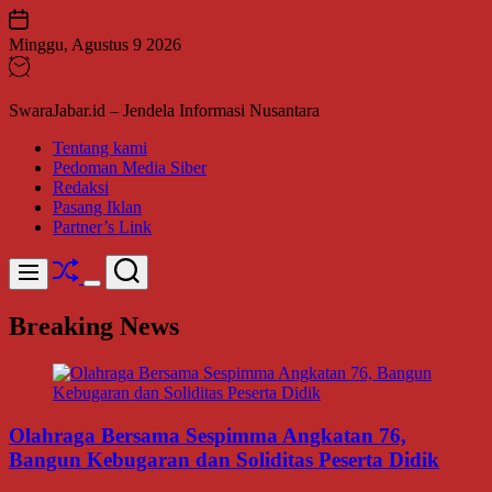
Skip
to
Minggu, Agustus 9 2026
content
SwaraJabar.id – Jendela Informasi Nusantara
Tentang kami
Pedoman Media Siber
Redaksi
Pasang Iklan
Partner’s Link
Shuffle
Search
Menu
Switch
color
Breaking News
mode
Olahraga Bersama Sespimma Angkatan 76,
Bangun Kebugaran dan Soliditas Peserta Didik