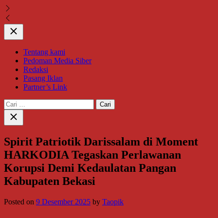
Close
Tentang kami
Pedoman Media Siber
Redaksi
Pasang Iklan
Partner’s Link
Cari
untuk:
Close
search
Spirit Patriotik Darissalam di Moment
HARKODIA Tegaskan Perlawanan
Korupsi Demi Kedaulatan Pangan
Kabupaten Bekasi
Posted on
9 Desember 2025
by
Taopik