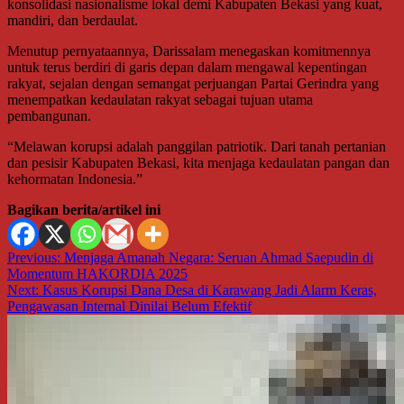
konsolidasi nasionalisme lokal demi Kabupaten Bekasi yang kuat,
mandiri, dan berdaulat.
Menutup pernyataannya, Darissalam menegaskan komitmennya
untuk terus berdiri di garis depan dalam mengawal kepentingan
rakyat, sejalan dengan semangat perjuangan Partai Gerindra yang
menempatkan kedaulatan rakyat sebagai tujuan utama
pembangunan.
“Melawan korupsi adalah panggilan patriotik. Dari tanah pertanian
dan pesisir Kabupaten Bekasi, kita menjaga kedaulatan pangan dan
kehormatan Indonesia.”
Bagikan berita/artikel ini
Navigasi
Previous:
Menjaga Amanah Negara: Seruan Ahmad Saepudin di
Momentum HAKORDIA 2025
pos
Next:
Kasus Korupsi Dana Desa di Karawang Jadi Alarm Keras,
Pengawasan Internal Dinilai Belum Efektif