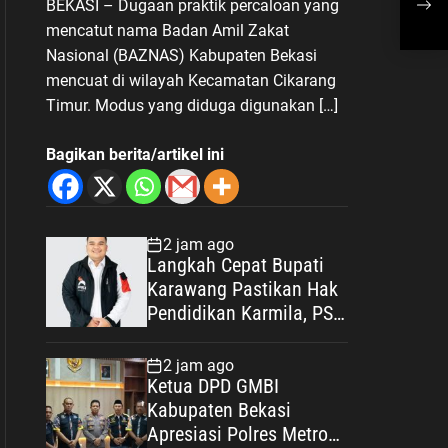
BEKASI – Dugaan praktik percaloan yang
Biaya Operasional
Hum
mencatut nama Badan Amil Zakat
Dem
Nasional (BAZNAS) Kabupaten Bekasi
mencuat di wilayah Kecamatan Cikarang
Timur. Modus yang diduga digunakan […]
Bagikan berita/artikel ini
2 jam ago
Langkah Cepat Bupati
Karawang Pastikan Hak
Pendidikan Karmila, PSI:
Ini Teladan Pelayanan
Publik yang Humanis
2 jam ago
Ketua DPD GMBI
Kabupaten Bekasi
Apresiasi Polres Metro