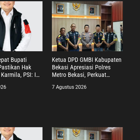
pat Bupati
Ketua DPD GMBI Kabupaten
astikan Hak
Bekasi Apresiasi Polres
Karmila, PSI: Ini
Metro Bekasi, Perkuat
layanan Publik
Sinergi Masyarakat dan
026
7 Agustus 2026
nis
Kepolisian Demi Kamtibmas
yang Kondusif