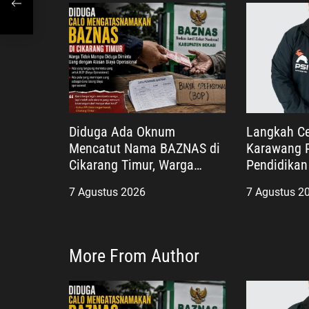
s
Diduga Ada Oknum
Langkah Ce
Mencatut Nama BAZNAS di
Karawang P
Cikarang Timur, Warga
Pendidikan 
Miskin Disebut Diminta
Teladan Pe
7 Agustus 2026
7 Agustus 2
Uang dengan Dalih Biaya
yang Huma
Operasional
More From Author