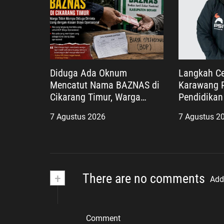
Diduga Ada Oknum
Langkah Ce
Mencatut Nama BAZNAS di
Karawang P
Cikarang Timur, Warga
Pendidikan 
Miskin Disebut Diminta
Teladan Pe
7 Agustus 2026
7 Agustus 2
Uang dengan Dalih Biaya
yang Huma
Operasional
+
There are no comments
Add
Comment