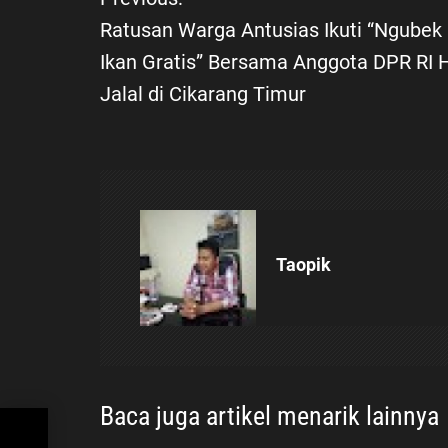
N
Ratusan Warga Antusias Ikuti “Ngubek
a
Ikan Gratis” Bersama Anggota DPR RI H
Jalal di Cikarang Timur
v
i
g
a
Taopik
s
i
p
Baca juga artikel menarik lainnya
o