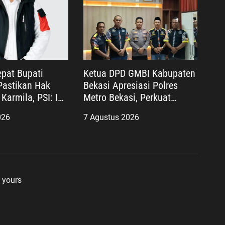
pat Bupati
Ketua DPD GMBI Kabupaten
astikan Hak
Bekasi Apresiasi Polres
Karmila, PSI: Ini
Metro Bekasi, Perkuat
layanan Publik
Sinergi Masyarakat dan
026
7 Agustus 2026
nis
Kepolisian Demi Kamtibmas
yang Kondusif
 yours