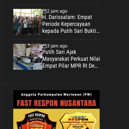
Bekasi, Perkuat Sinergi
Masyarakat dan
2 jam ago
Kepolisian Demi
H. Darissalam: Empat
Kamtibmas yang
Periode Kepercayaan
Kondusif
kepada Putih Sari Bukti
Nyata Pengabdian untuk
Masyarakat
3 jam ago
Putih Sari Ajak
Masyarakat Perkuat Nilai
Empat Pilar MPR RI Demi
Menjaga Persatuan dan
Mewujudkan Indonesia
Maju