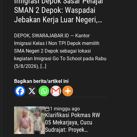
Imigrasi Depok Sasar Pelajar
SMAN 2 Depok: Waspadai
Jebakan Kerja Luar Negeri,
Poltekim Jadi Jalan Masa
DEPOK, SWARAJABAR.ID — Kantor
Depan
Imigrasi Kelas I Non TPI Depok memilih
SMA Negeri 2 Depok sebagai lokasi
kegiatan Imigrasi Go To School pada Rabu
(5/8/2026), […]
Bagikan berita/artikel ini
1 minggu ago
Klarifikasi Pokmas RW
05 Mekarjaya, Cucu
Sudrajat: Proyek
Drainase Selesai Sesuai