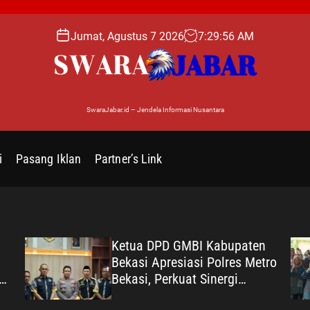
Jumat, Agustus 7 2026
7
:
29
:
57
AM
SwaraJabar.id – Jendela Informasi Nusantara
i
Pasang Iklan
Partner’s Link
Ketua DPD GMBI Kabupaten
Bekasi Apresiasi Polres Metro
Bekasi, Perkuat Sinergi
ang
Masyarakat dan Kepolisian