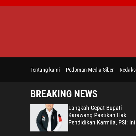
S
k
i
p
t
o
c
o
n
Tentang kami
Pedoman Media Siber
Redaks
t
e
n
BREAKING NEWS
t
Mencatut
Langkah Cepat Bupati
karang
Karawang Pastikan Hak
n Disebut
Pendidikan Karmila, PSI: Ini
n Dalih
Teladan Pelayanan Publik y