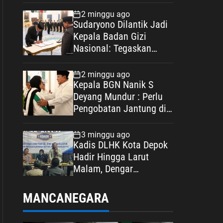
Spesifikasi
2 minggu ago
Sudaryono Dilantik Jadi
Kepala Badan Gizi
Nasional: Tegaskan
Bebas Konflik
Kepentingan
2 minggu ago
Kepala BGN Nanik S
Deyang Mundur : Perlu
Pengobatan Jantung di
Luar Negeri
3 minggu ago
Kadis DLHK Kota Depok
Hadir Hingga Larut
Malam, Dengar
Langsung Polemik
Retribusi Sampah di
MANCANEGARA
Mekarjaya