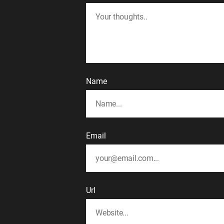
Name
Email
Url