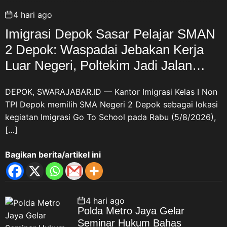
Republik Indonesia. PPM dan
4 hari ago
Tanggung Jawab Mewariskan
Nilai Perjuangan Sebagai
Imigrasi Depok Sasar Pelajar SMAN
wadah berhimpunnya anak
2 Depok: Waspadai Jebakan Kerja
cucu Veteran Republik
Luar Negeri, Poltekim Jadi Jalan
Indonesia, Pemuda Panca
Marga (PPM) memiliki
Masa Depan
tanggung jawab moral untuk
DEPOK, SWARAJABAR.ID — Kantor Imigrasi Kelas I Non
menjaga kesinambungan nilai-
TPI Depok memilih SMA Negeri 2 Depok sebagai lokasi
nilai perjuangan yang
kegiatan Imigrasi Go To School pada Rabu (5/8/2026),
diwariskan para veteran kepada
[…]
generasi penerus. Menurut
ASDO, perjuangan tersebut
Bagikan berita/artikel ini
tidak boleh berhenti pada
kegiatan mengenang masa lalu.
Nilai keberanian, pengabdian,
persatuan, cinta tanah air, dan
4 hari ago
Polda Metro Jaya Gelar
semangat membangun bangsa
Seminar Hukum Bahas
harus diterjemahkan dalam