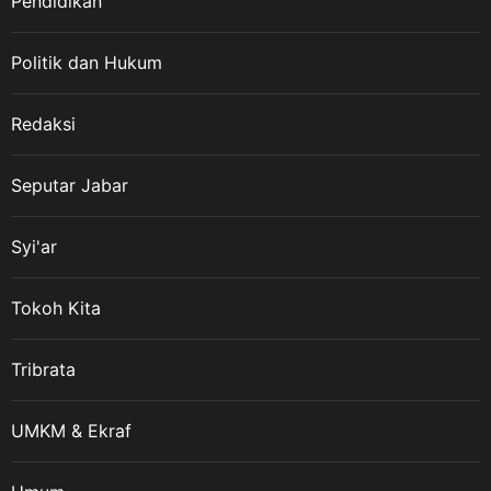
Pendidikan
Veteran Nasional, berkaitan
dengan momentum gencatan
Politik dan Hukum
senjata pada 10 Agustus 1949
yang menjadi salah satu bagian
penting dalam perjalanan
Redaksi
perjuangan mempertahankan
kemerdekaan Indonesia.
Seputar Jabar
Sementara itu, keberadaan dan
pengaturan mengenai Veteran
Syi'ar
Republik Indonesia memiliki
landasan hukum melalui
Undang-Undang Nomor 15
Tokoh Kita
Tahun 2012 tentang Veteran
Republik Indonesia serta
Tribrata
Peraturan Pemerintah Nomor
67 Tahun 2014 sebagai aturan
UMKM & Ekraf
pelaksanaannya. “Bangsa
Indonesia tidak boleh