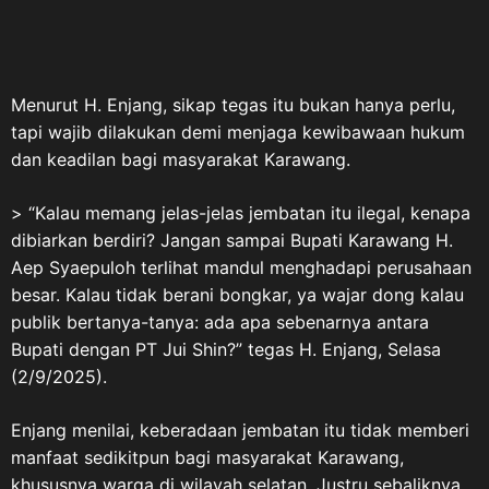
menyampaikan pesan yang
sarat makna: “Untukmu
Pahlawanku, Veteran Republik
Indonesia. Terima kasih atas
Menurut H. Enjang, sikap tegas itu bukan hanya perlu,
perjuangan, pengorbanan, dan
tapi wajib dilakukan demi menjaga kewibawaan hukum
pengabdian yang telah
dan keadilan bagi masyarakat Karawang.
diberikan untuk bangsa dan
negara.” Menurut ASDO,
> “Kalau memang jelas-jelas jembatan itu ilegal, kenapa
sejarah perjuangan para
dibiarkan berdiri? Jangan sampai Bupati Karawang H.
veteran harus terus hidup
Aep Syaepuloh terlihat mandul menghadapi perusahaan
dalam ingatan kolektif bangsa.
Terlebih di tengah
besar. Kalau tidak berani bongkar, ya wajar dong kalau
perkembangan zaman, masih
publik bertanya-tanya: ada apa sebenarnya antara
terdapat masyarakat, pelajar,
Bupati dengan PT Jui Shin?” tegas H. Enjang, Selasa
dan generasi muda yang belum
(2/9/2025).
memahami secara utuh sejarah
Veteran Republik Indonesia
Enjang menilai, keberadaan jembatan itu tidak memberi
maupun keberadaan Legiun
manfaat sedikitpun bagi masyarakat Karawang,
Veteran Republik Indonesia
khususnya warga di wilayah selatan. Justru sebaliknya,