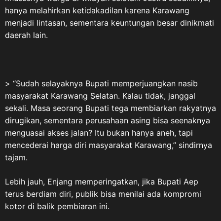
(LVRI) sebagai wadah
hanya melahirkan ketidakadilan karena Karawang
perjuangan dan pengabdian
menjadi lintasan, sementara keuntungan besar dinikmati
para veteran. “Masih banyak
daerah lain.
masyarakat, pelajar dan
generasi muda yang belum
memahami tentang Veteran
Republik Indonesia dalam
> “Sudah selayaknya Bupati memperjuangkan nasib
wadah LVRI. Karena itu,
masyarakat Karawang Selatan. Kalau tidak, janggal
sejarah perjuangan para
sekali. Masa seorang Bupati tega membiarkan rakyatnya
veteran harus terus
dirugikan, sementara perusahaan asing bisa seenaknya
disampaikan dan diwariskan
menguasai akses jalan? Itu bukan hanya aneh, tapi
kepada generasi penerus,” ujar
mencederai harga diri masyarakat Karawang,” sindirnya
ASDO. 10 Agustus dan Jejak
tajam.
Sejarah Veteran Nasional
ASDO menjelaskan, Hari
Lebih jauh, Enjang memperingatkan, jika Bupati Aep
Veteran Nasional ditetapkan
terus berdiam diri, publik bisa menilai ada kompromi
melalui Keputusan Presiden
kotor di balik pembiaran ini.
Republik Indonesia Nomor 30
Tahun 2014 tentang Hari