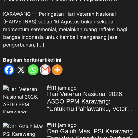
sekolah-sekolah agar generasi
Indonesia”
muda memahami sejarah
KARAWANG — Peringatan Hari Veteran Nasional
perjuangan bangsa dan
(HARVETNAS) setiap 10 Agustus bukan sekadar
memiliki semangat patriotisme
momentum seremonial, melainkan ruang refleksi bagi
serta nasionalisme,” ungkap
bangsa Indonesia untuk kembali mengenang jasa,
ASDO. Tiga Kelompok Veteran
pengorbanan, […]
Republik Indonesia Lebih lanjut,
ASDO menjelaskan bahwa
Bagikan berita/artikel ini
Veteran Republik Indonesia
secara umum mencakup tiga
kelompok perjuangan. Pertama,
Veteran Pejuang Kemerdekaan
11 jam ago
Republik Indonesia (PKRI),
Hari Veteran Nasional 2026,
yakni mereka yang terlibat
ASDO PPM Karawang:
dalam perjuangan merebut dan
“Untukmu Pahlawanku, Veteran
mempertahankan
Republik Indonesia”
Kemerdekaan Republik
KARAWANG — Peringatan Hari
11 jam ago
Indonesia. Kedua, Veteran
Veteran Nasional
Dari Galuh Mas, PSI Karawang
Pembela, yakni mereka yang