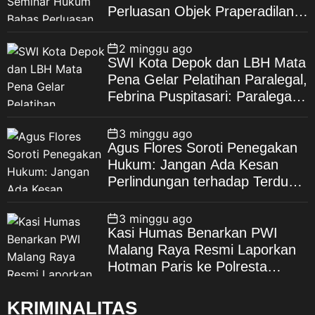
Perluasan Objek Praperadilan
kehidupan generasi masa kini.
dalam KUHAP Baru
“Jangan sekali-kali melupakan
sejarah dan jangan sekali-kali
2 minggu ago
melupakan jasa para pahlawan.
SWI Kota Depok dan LBH Mata
Semangat perjuangan para
Pena Gelar Pelatihan Paralegal,
veteran harus menjadi inspirasi
Febrina Puspitasari: Paralegal
bagi generasi muda untuk
Garda Terdepan Perluas Akses
belajar, berkarya, menjaga
Keadilan Warga Depok
3 minggu ago
persatuan, serta mengabdi
Agus Flores Soroti Penegakan
kepada bangsa dan negara,”
Hukum: Jangan Ada Kesan
tegasnya. LVRI dan PPM
Perlindungan terhadap Terduga
Dorong JSN ’45 Masuk ke
Korupsi, Kepercayaan Publik
Lingkungan Sekolah Dalam
Dipertaruhkan
3 minggu ago
upaya menjaga kesinambungan
Kasi Humas Benarkan PWI
nilai sejarah perjuangan
Malang Raya Resmi Laporkan
bangsa, LVRI bersama PPM
Hotman Paris ke Polresta
juga mendorong penguatan
Malang Kota
Jiwa, Semangat dan Nilai-Nilai
KRIMINALITAS