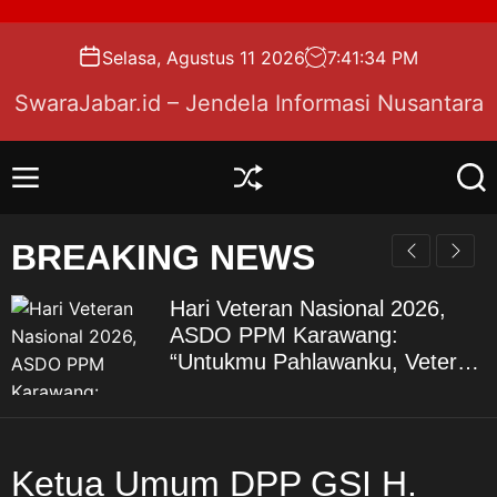
S
k
Selasa, Agustus 11 2026
7
:
41
:
35
PM
i
p
SwaraJabar.id – Jendela Informasi Nusantara
t
o
c
M
S
S
o
e
h
e
n
u
a
n
BREAKING NEWS
u
f
r
t
f
c
e
l
h
Hari Veteran Nasional 2026,
n
e
ASDO PPM Karawang:
t
“Untukmu Pahlawanku, Veteran
Republik Indonesia”
KARAWANG — Peringatan Hari
Veteran Nasional
(HARVETNAS) setiap 10
Ketua Umum DPP GSI H.
Agustus bukan sekadar