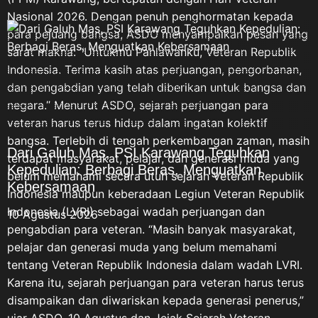
tantangan, dan
melainkan ruang refleksi bagi bangsa Indonesia
pengorbanannya sendiri yang
untuk kembali mengenang jasa, pengorbanan,
menjadi bagian tidak
dan pengabdian para Veteran Republik
terpisahkan dari perjalanan
Indonesia yang telah berjuang merebut,
bangsa Indonesia. “Setiap
mempertahankan, serta menjaga kedaulatan
perjuangan memiliki sejarah
Negara Kesatuan Republik Indonesia. Pesan
dan pengorbanannya masing-
tersebut disampaikan ASDO, Sekretaris PC
masing. Semuanya merupakan
Pemuda Panca Marga (PPM) Karawang,
bagian dari perjalanan bangsa
bertepatan dengan Hari Veteran Nasional 2026.
Dari Galuh Mas, PSI Karawang Teguhkan
Indonesia yang harus kita
Dengan penuh penghormatan kepada para
Kepedulian: Berbagi Beras, Menguatkan
hormati dan kita wariskan nilai-
pejuang bangsa, ASDO menyampaikan pesan
Kebersamaan
nilainya kepada generasi
yang sarat makna: “Untukmu Pahlawanku,
berikutnya,” tuturnya. “Untukmu
10 Agustus 2026
Veteran Republik Indonesia. Terima kasih atas
Pahlawanku, Veteran Republik
perjuangan, pengorbanan, dan pengabdian
Indonesia” Memperingati Hari
yang telah diberikan untuk bangsa dan negara.”
Veteran Nasional 2026, ASDO
Menurut ASDO, sejarah perjuangan para
mengajak masyarakat,
veteran harus terus hidup dalam ingatan kolektif
khususnya generasi muda, agar
bangsa. Terlebih di tengah perkembangan
penghormatan kepada para