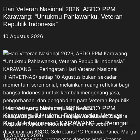
Kemerdekaan Republik
Hari Veteran Nasional 2026, ASDO PPM
Indonesia. Kedua, Veteran
Karawang: “Untukmu Pahlawanku, Veteran
Pembela, yakni mereka yang
Republik Indonesia”
terlibat dalam berbagai
10 Agustus 2026
perjuangan atau operasi
pembelaan negara, termasuk
Trikora, Dwikora, dan Seroja.
Ketiga, Veteran Perdamaian,
yakni para veteran yang
melaksanakan tugas dalam misi
perdamaian di bawah naungan
Perserikatan Bangsa-Bangsa
(PBB). Menurut ASDO,
perbedaan medan dan generasi
Hari Veteran Nasional 2026, ASDO PPM
perjuangan tersebut tidak
Karawang: “Untukmu Pahlawanku, Veteran
mengurangi nilai pengabdian
Republik Indonesia” KARAWANG — Peringatan
para veteran. Setiap
Hari Veteran Nasional (HARVETNAS) setiap 10
perjuangan memiliki sejarah,
10 Agustus 2026
Agustus bukan sekadar momentum seremonial,