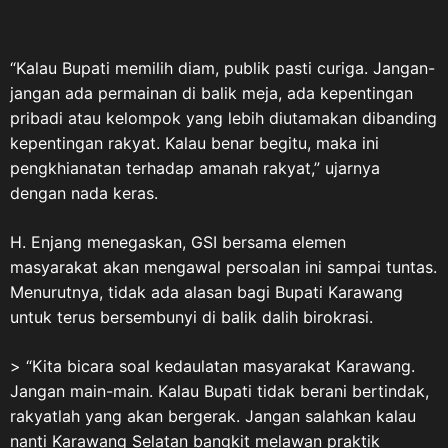
Veteran Nasional. Tanggal 10
Agustus kemudian diperingati
“Kalau Bupati memilih diam, publik pasti curiga. Jangan-
setiap tahun sebagai Hari
jangan ada permainan di balik meja, ada kepentingan
Veteran Nasional, berkaitan
dengan momentum gencatan
pribadi atau kelompok yang lebih diutamakan dibanding
senjata pada 10 Agustus 1949
kepentingan rakyat. Kalau benar begitu, maka ini
yang menjadi salah satu bagian
pengkhianatan terhadap amanah rakyat,” ujarnya
penting dalam perjalanan
dengan nada keras.
perjuangan mempertahankan
kemerdekaan Indonesia.
H. Enjang menegaskan, GSI bersama elemen
Sementara itu, keberadaan dan
masyarakat akan mengawal persoalan ini sampai tuntas.
pengaturan mengenai Veteran
Menurutnya, tidak ada alasan bagi Bupati Karawang
Republik Indonesia memiliki
untuk terus bersembunyi di balik dalih birokrasi.
landasan hukum melalui
Undang-Undang Nomor 15
> “Kita bicara soal kedaulatan masyarakat Karawang.
Tahun 2012 tentang Veteran
Jangan main-main. Kalau Bupati tidak berani bertindak,
Republik Indonesia serta
rakyatlah yang akan bergerak. Jangan salahkan kalau
Peraturan Pemerintah Nomor
nanti Karawang Selatan bangkit melawan praktik