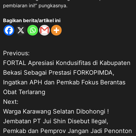
67 Tahun 2014 sebagai aturan
pembiaran ini!” pungkasnya.
pelaksanaannya. “Bangsa
Indonesia tidak boleh
Bagikan berita/artikel ini
melupakan sejarah.
Kemerdekaan yang kita nikmati
hari ini tidak diperoleh dengan
mudah. Ada darah, air mata,
Previous:
pengorbanan, dan gugurnya
N
para pejuang dalam perjuangan
FORTAL Apresiasi Kondusifitas di Kabupaten
melawan penjajahan serta
a
Bekasi Sebagai Prestasi FORKOPIMDA,
mempertahankan
Ingatkan APH dan Pemkab Fokus Berantas
kemerdekaan,” kata ASDO. Ia
v
menegaskan, veteran
Obat Terlarang
merupakan bagian penting dari
i
Next:
perjalanan sejarah bangsa.
Warga Karawang Selatan Dibohongi !
Mereka adalah pelaku sejarah
g
yang berasal dari tentara rakyat
Jembatan PT Jui Shin Disebut Ilegal,
dan unsur perjuangan lainnya
a
Pemkab dan Pemprov Jangan Jadi Penonton
yang berperan dalam merebut,