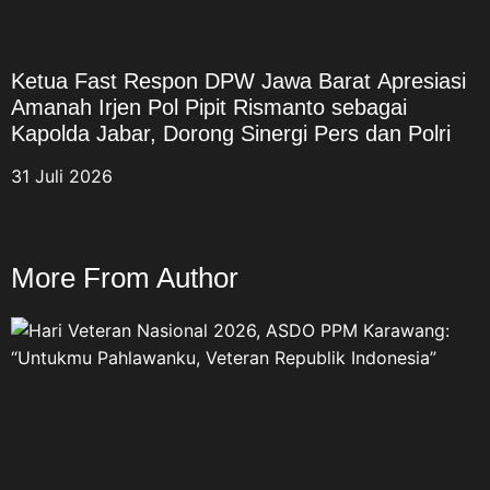
Semangat dan Nilai-Nilai ’45.
Kami akan merumuskan
pelaksanaan sosialisasi ke
Ketua Fast Respon DPW Jawa Barat Apresiasi
sekolah-sekolah agar generasi
Amanah Irjen Pol Pipit Rismanto sebagai
muda memahami sejarah
Kapolda Jabar, Dorong Sinergi Pers dan Polri
perjuangan bangsa dan
memiliki semangat patriotisme
31 Juli 2026
serta nasionalisme,” ungkap
ASDO. Tiga Kelompok Veteran
Republik Indonesia Lebih lanjut,
More From Author
ASDO menjelaskan bahwa
Veteran Republik Indonesia
secara umum mencakup tiga
kelompok perjuangan. Pertama,
Veteran Pejuang Kemerdekaan
Republik Indonesia (PKRI),
yakni mereka yang terlibat
dalam perjuangan merebut dan
mempertahankan