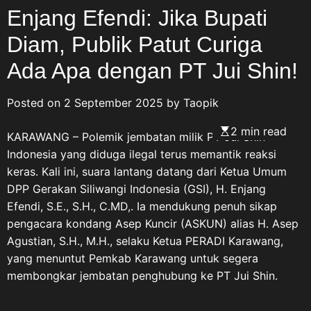
Enjang Efendi: Jika Bupati
momentum seremonial,
melainkan ruang refleksi bagi
Diam, Publik Patut Curiga
bangsa Indonesia untuk
kembali mengenang jasa,
Ada Apa dengan PT Jui Shin!
pengorbanan, dan pengabdian
para Veteran Republik
Posted on
2 September 2025
by
Taopik
Indonesia yang telah berjuang
merebut, mempertahankan,
2 min read
KARAWANG – Polemik jembatan milik PT Jui Shin
serta menjaga kedaulatan
Indonesia yang diduga ilegal terus memantik reaksi
Negara Kesatuan Republik
keras. Kali ini, suara lantang datang dari Ketua Umum
Indonesia. Pesan tersebut
DPP Gerakan Siliwangi Indonesia (GSI), H. Enjang
disampaikan ASDO, Sekretaris
Efendi, S.E., S.H., C.MD,. Ia mendukung penuh sikap
PC Pemuda Panca Marga
pengacara kondang Asep Kuncir (ASKUN) alias H. Asep
(PPM) Karawang, bertepatan
Agustian, S.H., M.H., selaku Ketua PERADI Karawang,
dengan Hari Veteran Nasional
yang menuntut Pemkab Karawang untuk segera
2026. Dengan penuh
membongkar jembatan penghubung ke PT Jui Shin.
penghormatan kepada para
pejuang bangsa, ASDO