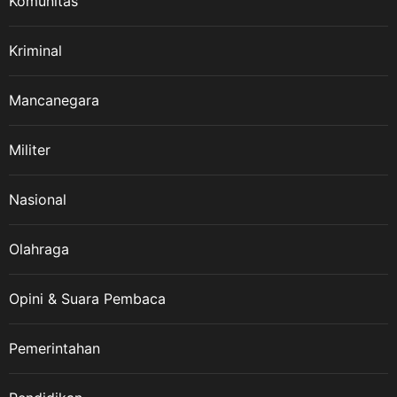
Komunitas
masyarakat, pelajar dan
generasi muda yang belum
memahami tentang Veteran
Kriminal
Republik Indonesia dalam
wadah LVRI. Karena itu,
Mancanegara
sejarah perjuangan para
veteran harus terus
Militer
disampaikan dan diwariskan
kepada generasi penerus,” ujar
ASDO. 10 Agustus dan Jejak
Nasional
Sejarah Veteran Nasional
ASDO menjelaskan, Hari
Olahraga
Veteran Nasional ditetapkan
melalui Keputusan Presiden
Opini & Suara Pembaca
Republik Indonesia Nomor 30
Tahun 2014 tentang Hari
Veteran Nasional. Tanggal 10
Pemerintahan
Agustus kemudian diperingati
setiap tahun sebagai Hari