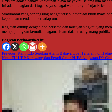
> “Islam adalah cahaya kehidupan. Saya meyakini, selama kita mend
Ini adalah bagian dari tugas saya sebagai wakil rakyat,” ujar Erick 
Silaturahmi yang berlangsung hangat tersebut menjadi bukti nyata bah
kepedulian mendalam terhadap umat.
Kegiatan ditutup dengan doa bersama dan tausiyah singkat, yang mem
memperjuangkan kemuliaan agama Islam dalam ruang-ruang publik.
Bagikan berita/artikel ini
Navigasi
Previous:
Kang Edo Serukan Alarm Bahaya Obat Terlarang di Hada
Next:
FH UBP Karawang dan Peradi Gelar PKPA Angkatan IX: Cetak
pos