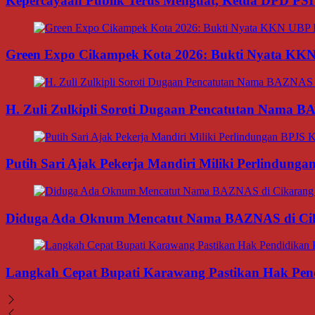
Kepercayaan Publik Terus Menguat, Ketua DPD PSI
Green Expo Cikampek Kota 2026: Bukti Nyata KK
H. Zuli Zulkipli Soroti Dugaan Pencatutan Nama 
Putih Sari Ajak Pekerja Mandiri Miliki Perlindung
Diduga Ada Oknum Mencatut Nama BAZNAS di Cikar
Langkah Cepat Bupati Karawang Pastikan Hak Pendi