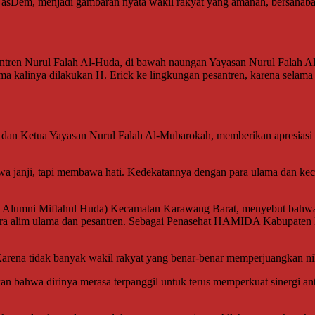
sDem, menjadi gambaran nyata wakil rakyat yang amanah, bersahabat
santren Nurul Falah Al-Huda, di bawah naungan Yayasan Nurul Falah 
 kalinya dilakukan H. Erick ke lingkungan pesantren, karena selama in
n dan Ketua Yayasan Nurul Falah Al-Mubarokah, memberikan apresiasi t
a janji, tapi membawa hati. Kedekatannya dengan para ulama dan kecin
lumni Miftahul Huda) Kecamatan Karawang Barat, menyebut bahwa H.
ara alim ulama dan pesantren. Sebagai Penasehat HAMIDA Kabupaten 
Karena tidak banyak wakil rakyat yang benar-benar memperjuangkan nil
 bahwa dirinya merasa terpanggil untuk terus memperkuat sinergi an