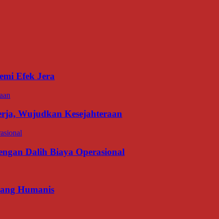
emi Efek Jera
erja, Wujudkan Kesejahteraan
gan Dalih Biaya Operasional
 yang Humanis