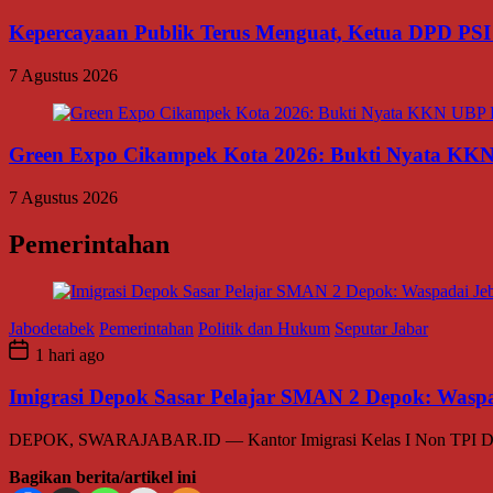
Kepercayaan Publik Terus Menguat, Ketua DPD PSI
7 Agustus 2026
Green Expo Cikampek Kota 2026: Bukti Nyata KK
7 Agustus 2026
Pemerintahan
Jabodetabek
Pemerintahan
Politik dan Hukum
Seputar Jabar
1 hari ago
Imigrasi Depok Sasar Pelajar SMAN 2 Depok: Waspa
DEPOK, SWARAJABAR.ID — Kantor Imigrasi Kelas I Non TPI Depok 
Bagikan berita/artikel ini