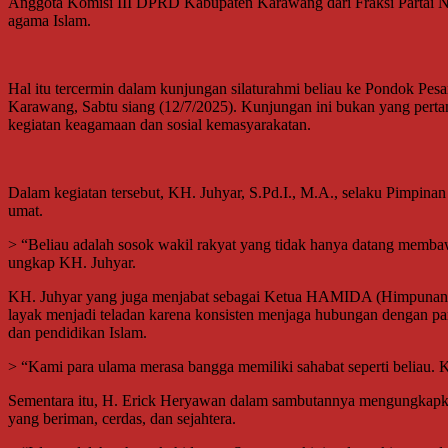
Anggota Komisi III DPRD Kabupaten Karawang dari Fraksi Partai Na
agama Islam.
Hal itu tercermin dalam kunjungan silaturahmi beliau ke Pondok Pe
Karawang, Sabtu siang (12/7/2025). Kunjungan ini bukan yang pertama
kegiatan keagamaan dan sosial kemasyarakatan.
Dalam kegiatan tersebut, KH. Juhyar, S.Pd.I., M.A., selaku Pimpina
umat.
> “Beliau adalah sosok wakil rakyat yang tidak hanya datang membaw
ungkap KH. Juhyar.
KH. Juhyar yang juga menjabat sebagai Ketua HAMIDA (Himpunan A
layak menjadi teladan karena konsisten menjaga hubungan dengan p
dan pendidikan Islam.
> “Kami para ulama merasa bangga memiliki sahabat seperti beliau. 
Sementara itu, H. Erick Heryawan dalam sambutannya mengungkapkan
yang beriman, cerdas, dan sejahtera.