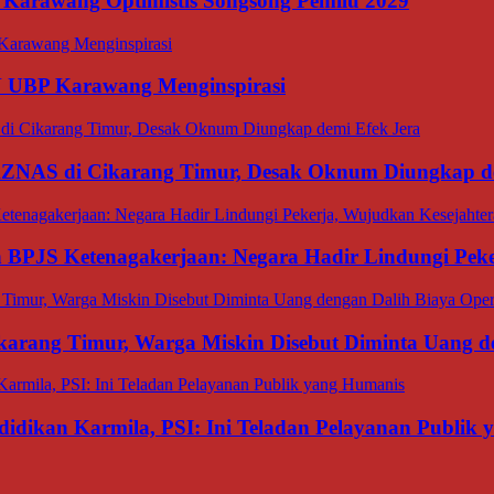
 Karawang Optimistis Songsong Pemilu 2029
N UBP Karawang Menginspirasi
BAZNAS di Cikarang Timur, Desak Oknum Diungkap d
an BPJS Ketenagakerjaan: Negara Hadir Lindungi Pek
ang Timur, Warga Miskin Disebut Diminta Uang den
dikan Karmila, PSI: Ini Teladan Pelayanan Publik