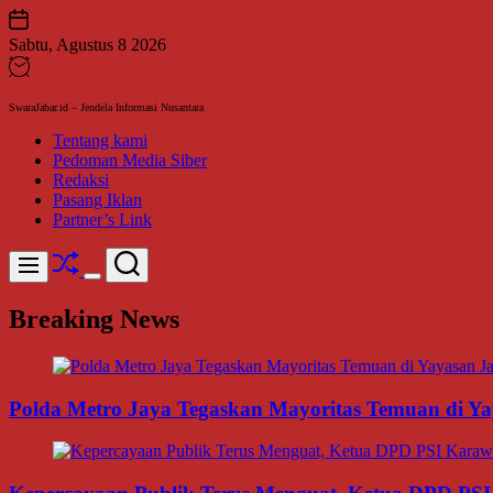
Skip
to
Sabtu, Agustus 8 2026
content
SwaraJabar.id – Jendela Informasi Nusantara
Tentang kami
Pedoman Media Siber
Redaksi
Pasang Iklan
Partner’s Link
Shuffle
Search
Menu
Switch
color
Breaking News
mode
Polda Metro Jaya Tegaskan Mayoritas Temuan di Yay