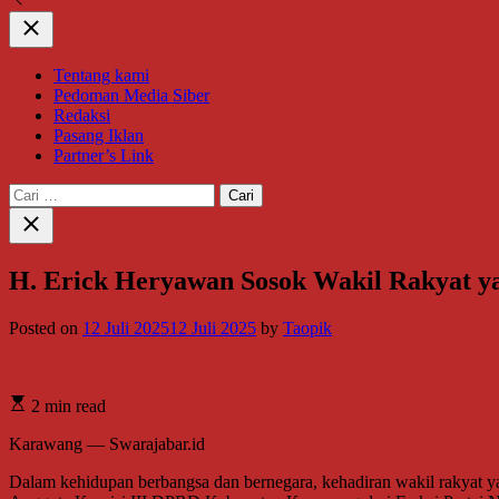
Close
Tentang kami
Pedoman Media Siber
Redaksi
Pasang Iklan
Partner’s Link
Cari
untuk:
Close
search
H. Erick Heryawan Sosok Wakil Rakyat ya
Posted on
12 Juli 2025
12 Juli 2025
by
Taopik
2 min read
Karawang — Swarajabar.id
Dalam kehidupan berbangsa dan bernegara, kehadiran wakil rakyat ya