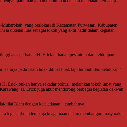
 dengan para ulama, dan memiliki kecintaan mendalam terhadap
Al-Mubarokah, yang berlokasi di Kecamatan Purwasari, Kabupaten
i ia dikenal luas sebagai tokoh yang aktif hadir dalam kegiatan-
inggi atas perhatian H. Erick terhadap pesantren dan kehidupan
taannya pada Islam tidak dibuat-buat, tapi tumbuh dari ketulusan,”
 Erick bukan hanya sekadar politisi, melainkan tokoh umat yang
Karawang, H. Erick juga aktif mendorong berbagai kegiatan dakwah
ai-nilai Islam dengan keteladanan,” tambahnya.
tara legislatif dan lembaga keagamaan dalam membangun masyarakat