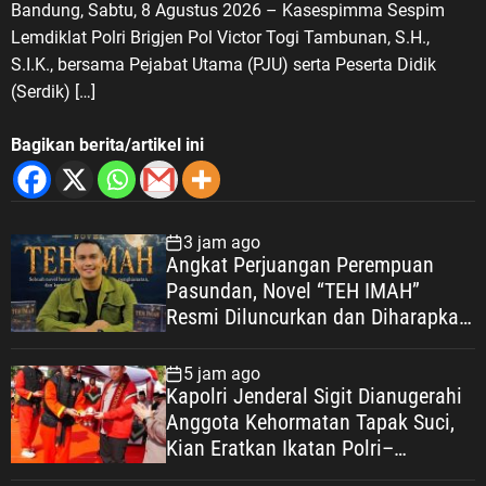
Bandung, Sabtu, 8 Agustus 2026 – Kasespimma Sespim
Lemdiklat Polri Brigjen Pol Victor Togi Tambunan, S.H.,
S.I.K., bersama Pejabat Utama (PJU) serta Peserta Didik
(Serdik) […]
Bagikan berita/artikel ini
3 jam ago
Angkat Perjuangan Perempuan
Pasundan, Novel “TEH IMAH”
Resmi Diluncurkan dan Diharapkan
Tembus Layar Lebar
5 jam ago
Kapolri Jenderal Sigit Dianugerahi
Anggota Kehormatan Tapak Suci,
Kian Eratkan Ikatan Polri–
Muhammadiyah