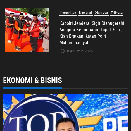
Umum
Syafrudin Budiman Sampaikan Duka
Mendalam atas Wafatnya H. Moh.
Sholeh, Pengacara Inisiator “No
Viral No Justice”
8 Agustus 2026
Umum
EKONOMI & BISNIS
Gibran Didorong Maksimalkan
Kewenangan Otsus, Jadikan
Percepatan Pembangunan Papua
Agenda Strategis Nasional
8 Agustus 2026
Umum
Ekonomi & Bisnis
Jabodetabek
UMKM & Ekraf