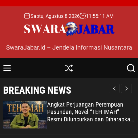
S
k
Sabtu, Agustus 8 2026
11
:
55
:
13
AM
i
p
t
o
SwaraJabar.id – Jendela Informasi Nusantara
c
o
n
M
S
S
t
e
h
e
e
n
u
a
BREAKING NEWS
n
u
ff
r
l
c
t
e
h
Angkat Perjuangan Perempuan
Pasundan, Novel “TEH IMAH”
Resmi Diluncurkan dan Diharapkan
Tembus Layar Lebar