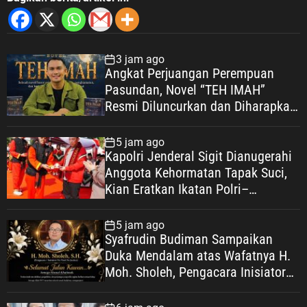
3 jam ago
Angkat Perjuangan Perempuan
Pasundan, Novel “TEH IMAH”
Resmi Diluncurkan dan Diharapkan
Tembus Layar Lebar
5 jam ago
Kapolri Jenderal Sigit Dianugerahi
Anggota Kehormatan Tapak Suci,
Kian Eratkan Ikatan Polri–
Muhammadiyah
5 jam ago
Syafrudin Budiman Sampaikan
Duka Mendalam atas Wafatnya H.
Moh. Sholeh, Pengacara Inisiator
“No Viral No Justice”