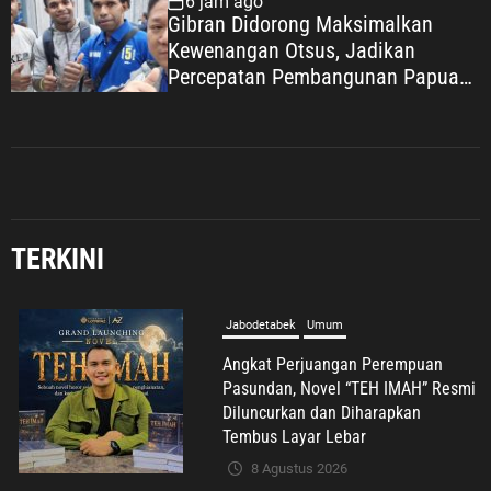
6 jam ago
Gibran Didorong Maksimalkan
Kewenangan Otsus, Jadikan
Percepatan Pembangunan Papua
Agenda Strategis Nasional
TERKINI
Komunitas
Nasional
Olahraga
Tribrata
Kapolri Jenderal Sigit Dianugerahi
Anggota Kehormatan Tapak Suci,
Kian Eratkan Ikatan Polri–
Muhammadiyah
8 Agustus 2026