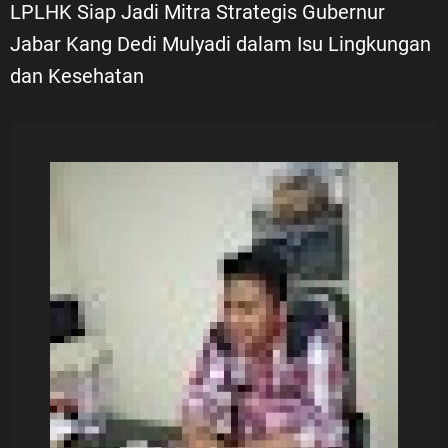
i
LPLHK Siap Jadi Mitra Strategis Gubernur
Jabar Kang Dedi Mulyadi dalam Isu Lingkungan
g
dan Kesehatan
a
s
i
p
o
s