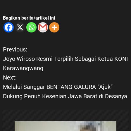
Bagikan berita/artikel ini
Previous:
N
Joyo Wiroso Resmi Terpilih Sebagai Ketua KONI
a
Karawangwang
Next:
v
Melalui Sanggar BENTANG GALURA “Ajuk”
i
Dukung Penuh Kesenian Jawa Barat di Desanya
g
a