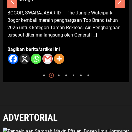
Pengabdian yang Nyata untuk
DEPOK, S
Masyarakat
 SWARAJABAR.ID – The Jungle Waterpark
Perumahan
6 Agustus 2026
kembali meraih penghargaan Top Brand tahun
Kecamatan
tuk kategori Taman Rekreasi Air. Penghargaan
Gridea pa
t diterima langsung oleh General […]
kuliner ini 
 berita/artikel ini
Bagikan be
ADVERTORIAL