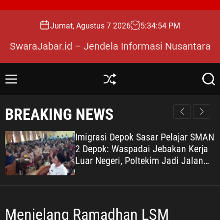
S
k
Jumat, Agustus 7 2026
5
:
34
:
55
PM
i
p
SwaraJabar.id – Jendela Informasi Nusantara
t
o
c
M
S
S
o
e
h
e
n
u
a
n
BREAKING NEWS
u
ff
r
t
l
c
e
e
h
Imigrasi Depok Sasar Pelajar SMAN
n
2 Depok: Waspadai Jebakan Kerja
t
Luar Negeri, Poltekim Jadi Jalan
Masa Depan
Menjelang Ramadhan LSM