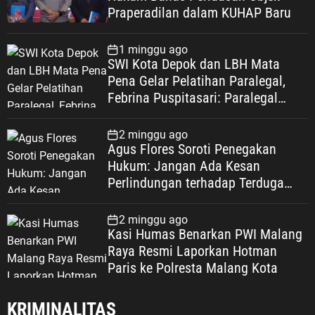
Praperadilan dalam KUHAP Baru
1 minggu ago
SWI Kota Depok dan LBH Mata
Pena Gelar Pelatihan Paralegal,
Febrina Puspitasari: Paralegal
Garda Terdepan Perluas Akses
Keadilan Warga Depok
2 minggu ago
Agus Flores Soroti Penegakan
Hukum: Jangan Ada Kesan
Perlindungan terhadap Terduga
Korupsi, Kepercayaan Publik
Dipertaruhkan
2 minggu ago
Kasi Humas Benarkan PWI Malang
Raya Resmi Laporkan Hotman
Paris ke Polresta Malang Kota
KRIMINALITAS