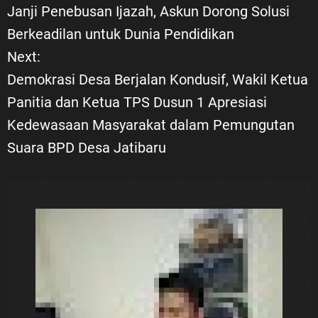
a
Janji Penebusan Ijazah, Askun Dorong Solusi
Berkeadilan untuk Dunia Pendidikan
v
Next:
i
Demokrasi Desa Berjalan Kondusif, Wakil Ketua
Panitia dan Ketua TPS Dusun 1 Apresiasi
g
Kedewasaan Masyarakat dalam Pemungutan
a
Suara BPD Desa Jatibaru
s
i
p
o
s