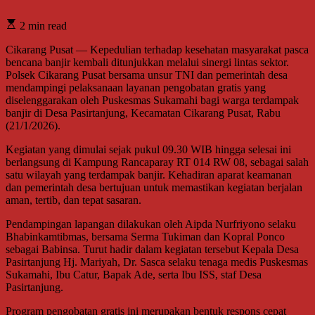
2 min read
Cikarang Pusat — Kepedulian terhadap kesehatan masyarakat pasca
bencana banjir kembali ditunjukkan melalui sinergi lintas sektor.
Polsek Cikarang Pusat bersama unsur TNI dan pemerintah desa
mendampingi pelaksanaan layanan pengobatan gratis yang
diselenggarakan oleh Puskesmas Sukamahi bagi warga terdampak
banjir di Desa Pasirtanjung, Kecamatan Cikarang Pusat, Rabu
(21/1/2026).
Kegiatan yang dimulai sejak pukul 09.30 WIB hingga selesai ini
berlangsung di Kampung Rancaparay RT 014 RW 08, sebagai salah
satu wilayah yang terdampak banjir. Kehadiran aparat keamanan
dan pemerintah desa bertujuan untuk memastikan kegiatan berjalan
aman, tertib, dan tepat sasaran.
Pendampingan lapangan dilakukan oleh Aipda Nurfriyono selaku
Bhabinkamtibmas, bersama Serma Tukiman dan Kopral Ponco
sebagai Babinsa. Turut hadir dalam kegiatan tersebut Kepala Desa
Pasirtanjung Hj. Mariyah, Dr. Sasca selaku tenaga medis Puskesmas
Sukamahi, Ibu Catur, Bapak Ade, serta Ibu ISS, staf Desa
Pasirtanjung.
Program pengobatan gratis ini merupakan bentuk respons cepat