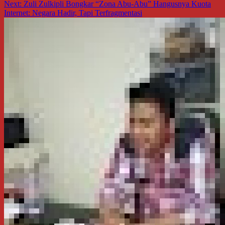
pos
Next:
Zuli Zulkipli Bongkar “Zona Abu-Abu” Hangusnya Kuota
Internet: Negara Hadir, Tapi Terfragmentasi