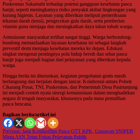
Puskesmas Sukamahi terhadap potensi gangguan kesehatan pasca
banjir, seperti meningkatnya risiko penyakit akibat lingkungan yang
kurang higienis. Layanan yang diberikan meliputi pemeriksaan
tekanan darah (tensi), pengecekan gula darah, serta pemberian
vitamin guna menjaga dan meningkatkan daya tahan tubuh warga.
Antusiasme masyarakat terlihat sangat tinggi. Warga berbondong-
bondong memanfaatkan layanan kesehatan ini sebagai langkah
preventif demi menjaga kesehatan mereka ke depan. Edukasi
singkat mengenai pentingnya pola hidup bersih dan sehat pasca
banjir juga menjadi bagian dari pelayanan yang diberikan kepada
warga.
Hingga berita ini diturunkan, kegiatan pengobatan gratis masih
berlangsung dan berjalan dengan lancar. Kolaborasi antara Polsek
Cikarang Pusat, TNI, Puskesmas, dan Pemerintah Desa Pasirtanjung
ini menjadi contoh nyata sinergi kemanusiaan dalam menghadirkan
negara di tengah masyarakat, khususnya pada masa pemulihan
pasca bencana.
Bagikan berita/artikel ini
Navigasi
Previous:
Jaga Kondusifitas Pasca OTT KPK, Gunawan SNIPER
Minta ASN Tetap Fokus Pelayanan Publik