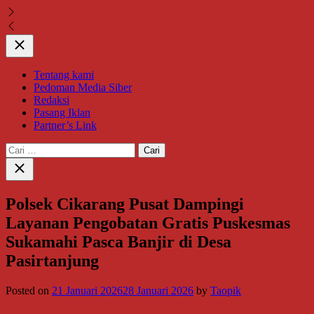
Close
Tentang kami
Pedoman Media Siber
Redaksi
Pasang Iklan
Partner’s Link
Cari
untuk:
Close
search
Polsek Cikarang Pusat Dampingi
Layanan Pengobatan Gratis Puskesmas
Sukamahi Pasca Banjir di Desa
Pasirtanjung
Posted on
21 Januari 2026
28 Januari 2026
by
Taopik