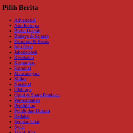
Pilih Berita
Advertorial
Anti Korupsi
Berita Daerah
Budaya & Sejarah
Ekonomi & Bisnis
Info Desa
Jabodetabek
Kesehatan
Komunitas
Kriminal
Mancanegara
Militer
Nasional
Olahraga
Opini & Suara Pembaca
Pemerintahan
Pendidikan
Politik dan Hukum
Redaksi
Seputar Jabar
Syi'ar
Tokoh Kita