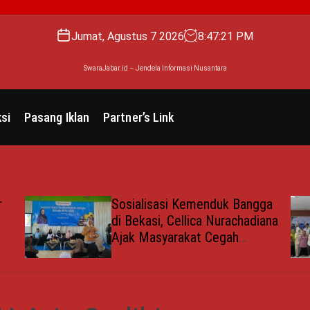
Jumat, Agustus 7 2026
8
:
47
:
22
PM
SwaraJabar.id – Jendela Informasi Nusantara
si
Pasang Iklan
Partner’s Link
nduk Bangga
Pengelolaan Sampah Mak
 Nurachadiana
Efisien, Dosen Ilmu Komp
Cegah
UPER Kembangkan Netra
udkan
tas