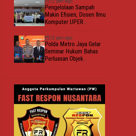
12 jam ago
Keluarga Berkualitas
Pengelolaan Sampah
Makin Efisien, Dosen Ilmu
Komputer UPER
Kembangkan Netrash
12 jam ago
Polda Metro Jaya Gelar
Seminar Hukum Bahas
Perluasan Objek
Praperadilan dalam
KUHAP Baru