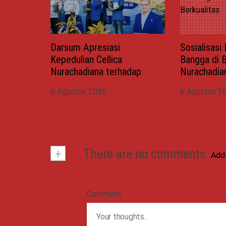
Darsum Apresiasi
Sosialisas
Kepedulian Cellica
Bangga di B
Nurachadiana terhadap
Nurachadia
Kabupaten Bekasi: Bukti
Masyarakat
6 Agustus 2026
6 Agustus 2
Pengabdian yang Nyata
dan Wujudk
untuk Masyarakat
Berkualitas
+
There are no comments
Add
Comment