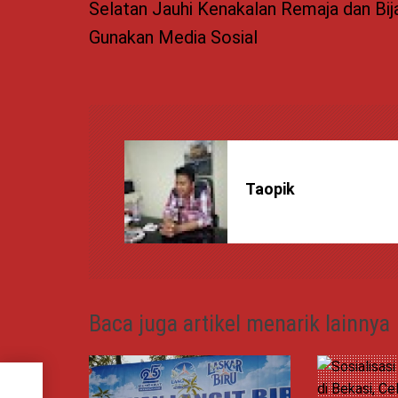
a
Selatan Jauhi Kenakalan Remaja dan Bij
Gunakan Media Sosial
v
i
g
a
Taopik
s
i
p
Baca juga artikel menarik lainnya
o
6
s
n