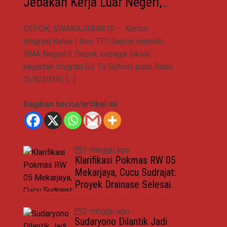
Jebakan Kerja Luar Negeri,
Poltekim Jadi Jalan Masa
DEPOK, SWARAJABAR.ID — Kantor
Depan
Imigrasi Kelas I Non TPI Depok memilih
SMA Negeri 2 Depok sebagai lokasi
kegiatan Imigrasi Go To School pada Rabu
(5/8/2026), […]
Bagikan berita/artikel ini
1 minggu ago
Klarifikasi Pokmas RW 05
Mekarjaya, Cucu Sudrajat:
Proyek Drainase Selesai
Sesuai Spesifikasi
2 minggu ago
Sudaryono Dilantik Jadi