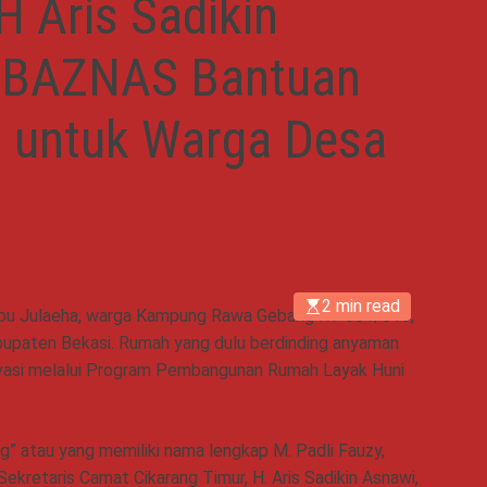
 Aris Sadikin
m BAZNAS Bantuan
 untuk Warga Desa
2 min read
 Ibu Julaeha, warga Kampung Rawa Gebang RT 001/010,
bupaten Bekasi. Rumah yang dulu berdinding anyaman
novasi melalui Program Pembangunan Rumah Layak Huni
g” atau yang memiliki nama lengkap M. Padli Fauzy,
kretaris Camat Cikarang Timur, H. Aris Sadikin Asnawi,