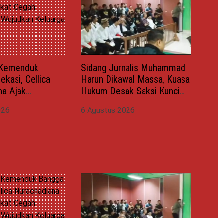
i Kemenduk
Sidang Jurnalis Muhammad
ekasi, Cellica
Harun Dikawal Massa, Kuasa
na Ajak
Hukum Desak Saksi Kunci
 Cegah Stunting
Wahyu Gilang Dihadirkan
026
6 Agustus 2026
an Keluarga