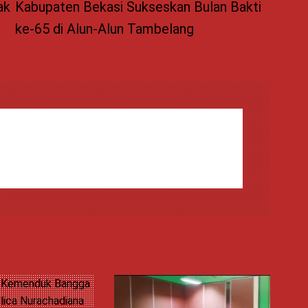
ak
Kabupaten Bekasi Sukseskan Bulan Bakti
ke-65 di Alun-Alun Tambelang