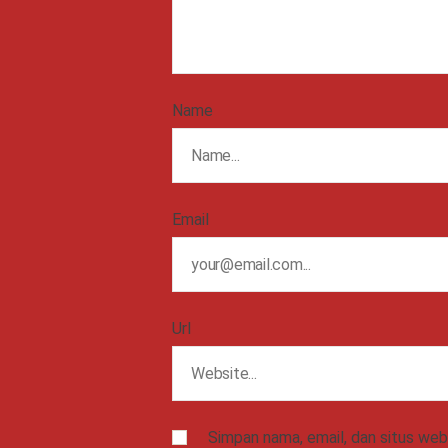
Name
Email
Url
Simpan nama, email, dan situs we