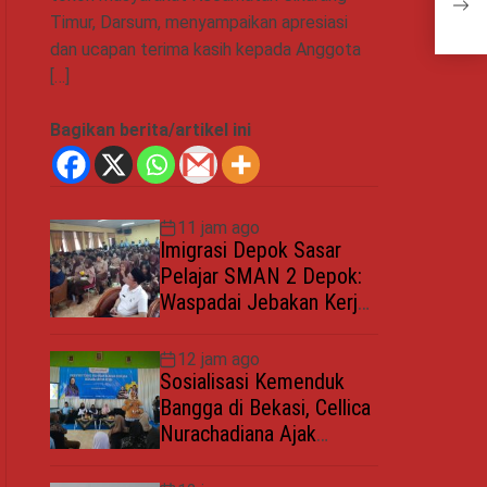
Suks
Timur, Darsum, menyampaikan apresiasi
Alu
dan ucapan terima kasih kepada Anggota
[…]
Bagikan berita/artikel ini
11 jam ago
Imigrasi Depok Sasar
Pelajar SMAN 2 Depok:
Waspadai Jebakan Kerja
Luar Negeri, Poltekim
Jadi Jalan Masa Depan
12 jam ago
Sosialisasi Kemenduk
Bangga di Bekasi, Cellica
Nurachadiana Ajak
Masyarakat Cegah
Stunting dan Wujudkan