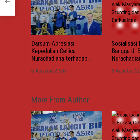
a
Darsum Apresiasi
Sosialisas
Kepedulian Cellica
Bangga di B
Nurachadiana terhadap
Nurachadia
Kabupaten Bekasi: Bukti
Masyarakat
6 Agustus 2026
6 Agustus 2
Pengabdian yang Nyata
dan Wujudk
untuk Masyarakat
Berkualitas
More From Author