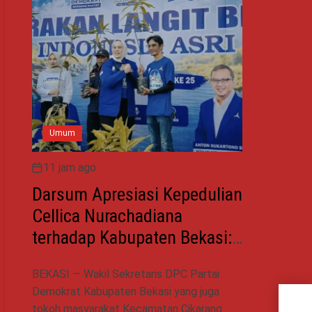
Umum
11 jam ago
Darsum Apresiasi Kepedulian
Cellica Nurachadiana
terhadap Kabupaten Bekasi:
Bukti Pengabdian yang Nyata
BEKASI — Wakil Sekretaris DPC Partai
untuk Masyarakat
Demokrat Kabupaten Bekasi yang juga
Panj
Tar
tokoh masyarakat Kecamatan Cikarang