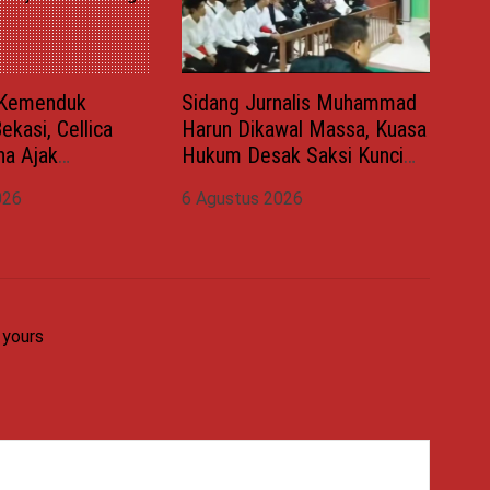
i Kemenduk
Sidang Jurnalis Muhammad
ekasi, Cellica
Harun Dikawal Massa, Kuasa
na Ajak
Hukum Desak Saksi Kunci
 Cegah Stunting
Wahyu Gilang Dihadirkan
026
6 Agustus 2026
an Keluarga
 yours