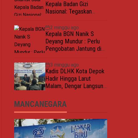
Kepala Badan Gizi
Nasional: Tegaskan
Bebas Konflik
Kepentingan
2 minggu ago
Kepala BGN Nanik S
Deyang Mundur : Perlu
Pengobatan Jantung di
Luar Negeri
3 minggu ago
Kadis DLHK Kota Depok
Hadir Hingga Larut
Malam, Dengar Langsung
Polemik Retribusi
Sampah di Mekarjaya
MANCANEGARA