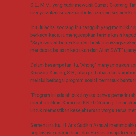
S.E., M.M., yang hadir mewakili Camat Cikarang Ti
menyerahkan secara simbolis bantuan kepada kel
Ibu Julaeha, seorang ibu tangguh yang memiliki s
berkaca-kaca, ia mengucapkan terima kasih kepad
“Saya sangat bersyukur dan tidak menyangka ak
mendapat balasan kebaikan dari Allah SWT,” ujarny
Dalam kesempatan itu, “Ahong” menyampaikan apre
Kuswara Kunang, S.H., atas perhatian dan komit
melalui berbagai program sosial, termasuk bantuan
“Program ini adalah bukti nyata bahwa pemerintah
membutuhkan. Kami dari KNPI Cikarang Timur akan
untuk memastikan kesejahteraan warga terus men
Sementara itu, H. Aris Sadikin Asnawi menambahk
organisasi kepemudaan, dan Baznas menjadi contoh 