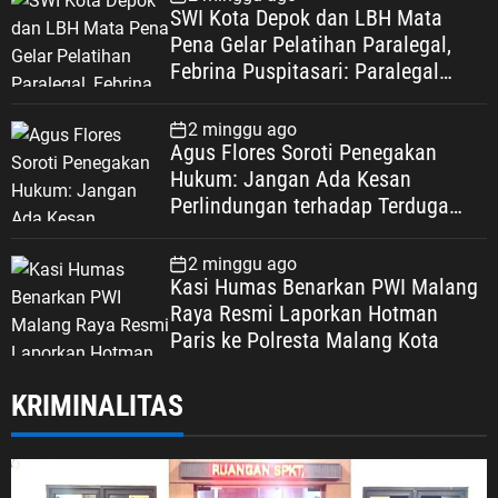
SWI Kota Depok dan LBH Mata
Pena Gelar Pelatihan Paralegal,
Febrina Puspitasari: Paralegal
Garda Terdepan Perluas Akses
Keadilan Warga Depok
2 minggu ago
Agus Flores Soroti Penegakan
Hukum: Jangan Ada Kesan
Perlindungan terhadap Terduga
Korupsi, Kepercayaan Publik
Dipertaruhkan
2 minggu ago
Kasi Humas Benarkan PWI Malang
Raya Resmi Laporkan Hotman
Paris ke Polresta Malang Kota
KRIMINALITAS