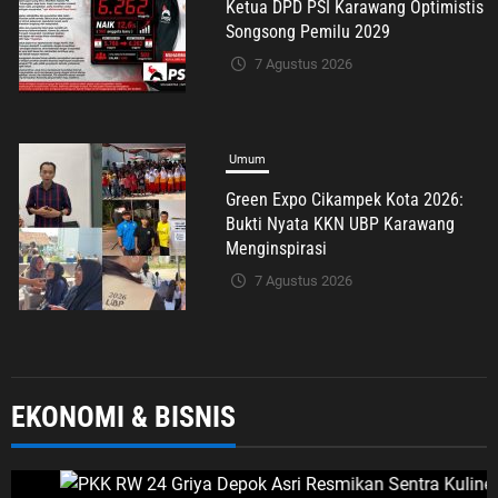
Ketua DPD PSI Karawang Optimistis
Songsong Pemilu 2029
7 Agustus 2026
Umum
Green Expo Cikampek Kota 2026:
Bukti Nyata KKN UBP Karawang
Menginspirasi
7 Agustus 2026
Umum
EKONOMI & BISNIS
H. Zuli Zulkipli Soroti Dugaan
Pencatutan Nama BAZNAS di
Cikarang Timur, Desak Oknum
Diungkap demi Efek Jera