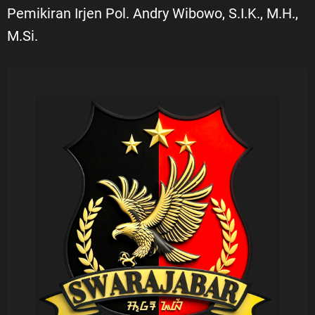
Pemikiran Irjen Pol. Andry Wibowo, S.I.K., M.H.,
g
M.Si.
a
s
i
p
o
s