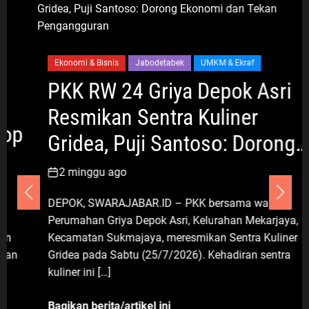
7 Agustus 2026
Umum
Ekonomi & Bisnis
Jabodetabek
UMKM & Ekraf
Dinilai Cemarkan Nama Organisasi
PKK RW 24 Griya Depok Asri
FWJ Indonesia, Pengurus Korwil
Resmikan Sentra Kuliner
Kabupaten Bekasi Laporkan RSP
alias Ros ke Polisi
Gridea, Puji Santoso: Dorong
8 Agustus 2026
Ekonomi dan Tekan
2 minggu ago
Pengangguran
Umum
DEPOK, SWARAJABAR.ID – PKK bersama warga
Polda Metro Jaya Tegaskan
Perumahan Griya Depok Asri, Kelurahan Mekarjaya,
Mayoritas Temuan di Yayasan
Kecamatan Sukmajaya, meresmikan Sentra Kuliner
Jakarta Selatan Bukan Senjata Api,
Gridea pada Sabtu (25/7/2026). Kehadiran sentra
Proses Pendalaman Terus Berjalan
kuliner ini […]
7 Agustus 2026
Bagikan berita/artikel ini