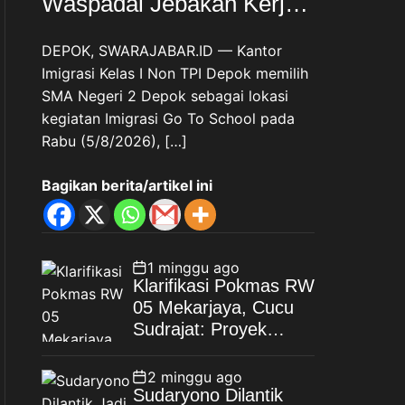
Waspadai Jebakan Kerja
Luar Negeri, Poltekim Jadi
DEPOK, SWARAJABAR.ID — Kantor
Jalan Masa Depan
Imigrasi Kelas I Non TPI Depok memilih
SMA Negeri 2 Depok sebagai lokasi
kegiatan Imigrasi Go To School pada
Rabu (5/8/2026), […]
Bagikan berita/artikel ini
1 minggu ago
Klarifikasi Pokmas RW
05 Mekarjaya, Cucu
Sudrajat: Proyek
Drainase Selesai
Sesuai Spesifikasi
2 minggu ago
Sudaryono Dilantik