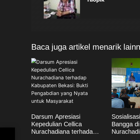
i
p
o
Baca juga artikel menarik lain
s
Darsum Apresiasi
Sosialisa
Kepedulian Cellica
Bangga di 
Nurachadiana terhadap
Nurachadi
Kabupaten Bekasi: Bukti
Masyarak
an