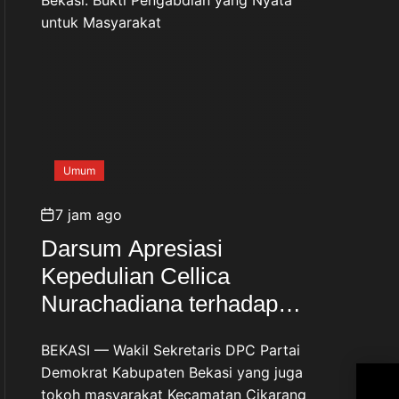
Umum
7 jam ago
Darsum Apresiasi
Kepedulian Cellica
Nurachadiana terhadap
Kabupaten Bekasi: Bukti
BEKASI — Wakil Sekretaris DPC Partai
Pengabdian yang Nyata
Demokrat Kabupaten Bekasi yang juga
Ari
untuk Masyarakat
tokoh masyarakat Kecamatan Cikarang
Har