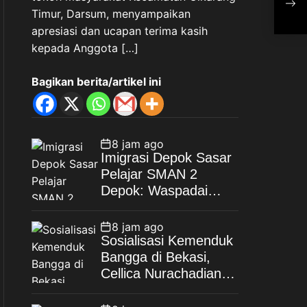
Timur, Darsum, menyampaikan
Mo
Kep
apresiasi dan ucapan terima kasih
Sup
kepada Anggota […]
Bagikan berita/artikel ini
8 jam ago
Imigrasi Depok Sasar
Pelajar SMAN 2
Depok: Waspadai
Jebakan Kerja Luar
Negeri, Poltekim Jadi
8 jam ago
Jalan Masa Depan
Sosialisasi Kemenduk
Bangga di Bekasi,
Cellica Nurachadiana
Ajak Masyarakat
Cegah Stunting dan