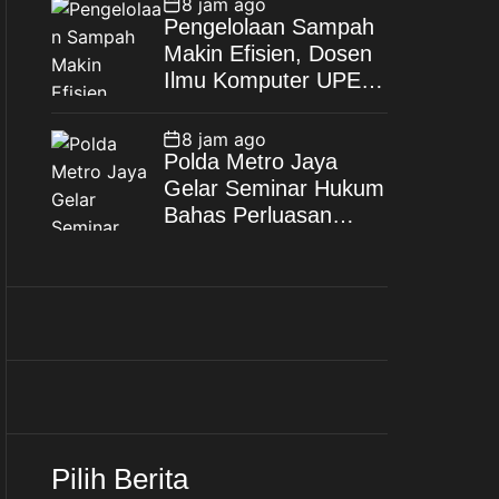
8 jam ago
Wujudkan Keluarga
Pengelolaan Sampah
Berkualitas
Makin Efisien, Dosen
Ilmu Komputer UPER
Kembangkan Netrash
8 jam ago
Polda Metro Jaya
Gelar Seminar Hukum
Bahas Perluasan
Objek Praperadilan
dalam KUHAP Baru
Pilih Berita