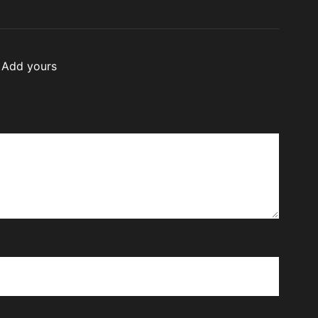
Berkualitas
Dihadirkan
Add yours