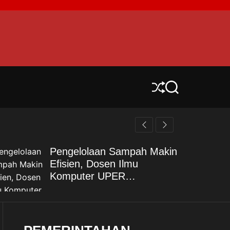
S
S
h
e
u
a
f
r
f
c
l
h
Pengelolaan Sampah Makin
e
Efisien, Dosen Ilmu
Komputer UPER
Kembangkan Netrash