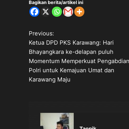
Bagikan berita/artikel ini
Previous:
N
Ketua DPD PKS Karawang: Hari
a
Bhayangkara ke-delapan puluh
Momentum Memperkuat Pengabdia
v
Polri untuk Kemajuan Umat dan
i
Karawang Maju
g
a
s
Taopik