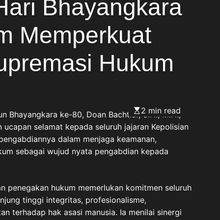
Hari Bhayangkara
m Memperkuat
 Supremasi Hukum
2 min read
Bhayangkara ke-80, Doan Bachtiar, S.H., M.H.,
 ucapan selamat kepada seluruh jajaran Kepolisian
n pengabdiannya dalam menjaga keamanan,
ukum sebagai wujud nyata pengabdian kepada
silan penegakan hukum memerlukan komitmen seluruh
ung tinggi integritas, profesionalisme,
an terhadap hak asasi manusia. Ia menilai sinergi