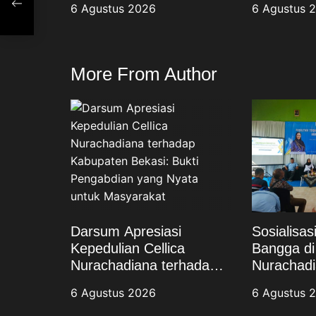
6 Agustus 2026
6 Agustus 
Pengabdian yang Nyata
Stunting 
at
untuk Masyarakat
Keluarga 
ang
More From Author
Darsum Apresiasi
Sosialisa
Kepedulian Cellica
Bangga di 
Nurachadiana terhadap
Nurachadi
Kabupaten Bekasi: Bukti
Masyarak
6 Agustus 2026
6 Agustus 
Pengabdian yang Nyata
Stunting 