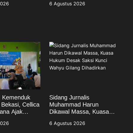
2026
6 Agustus 2026
dan Wujudkan
Kunci Wahyu Gilang
Berkualitas
Dihadirkan
si Kemenduk
Sidang Jurnalis
Bekasi, Cellica
Muhammad Harun
ana Ajak
Dikawal Massa, Kuasa
at Cegah
Hukum Desak Saksi
2026
6 Agustus 2026
dan Wujudkan
Kunci Wahyu Gilang