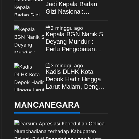
Jadi Kepala Badan
Gizi Nasional:
Tegaskan Bebas
Konflik Kepentingan
2 minggu ago
Kepala BGN Nanik S
Deyang Mundur :
Perlu Pengobatan
Jantung di Luar
Negeri
3 minggu ago
Kadis DLHK Kota
Depok Hadir Hingga
Larut Malam, Dengar
Langsung Polemik
Retribusi Sampah di
MANCANEGARA
Mekarjaya