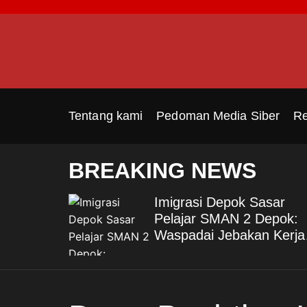
S
k
i
p
t
o
c
Tentang kami
Pedoman Media Siber
Re
o
n
t
BREAKING NEWS
e
n
Imigrasi Depok Sasar
t
a
Pelajar SMAN 2 Depok:
hadap
Waspadai Jebakan Kerja
: Bukti
Luar Negeri, Poltekim Ja
 Nyata
Jalan Masa Depan