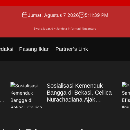
Jumat, Agustus 7 2026
5
:
11
:
39
PM
SwaraJabar.id – Jendela Informasi Nusantara
daksi
Pasang Iklan
Partner’s Link
Sosialisasi Kemenduk
Bangga di Bekasi, Cellica
Nurachadiana Ajak
di
Masyarakat Cegah Stunting
dan Wujudkan Keluarga
Berkualitas