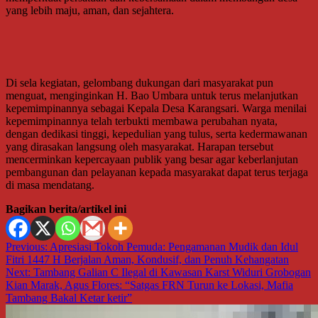
yang lebih maju, aman, dan sejahtera.
Di sela kegiatan, gelombang dukungan dari masyarakat pun
menguat, menginginkan H. Bao Umbara untuk terus melanjutkan
kepemimpinannya sebagai Kepala Desa Karangsari. Warga menilai
kepemimpinannya telah terbukti membawa perubahan nyata,
dengan dedikasi tinggi, kepedulian yang tulus, serta kedermawanan
yang dirasakan langsung oleh masyarakat. Harapan tersebut
mencerminkan kepercayaan publik yang besar agar keberlanjutan
pembangunan dan pelayanan kepada masyarakat dapat terus terjaga
di masa mendatang.
Bagikan berita/artikel ini
Navigasi
Previous:
Apresiasi Tokoh Pemuda: Pengamanan Mudik dan Idul
Fitri 1447 H Berjalan Aman, Kondusif, dan Penuh Kehangatan
pos
Next:
Tambang Galian C Ilegal di Kawasan Karst Widuri Grobogan
Kian Marak, Agus Flores: “Satgas FRN Turun ke Lokasi, Mafia
Tambang Bakal Ketar ketir”