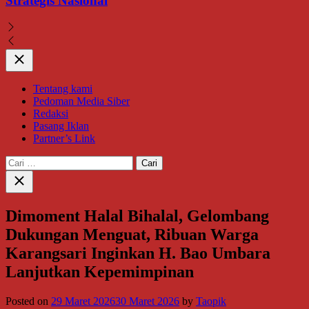
Strategis Nasional
Close
Tentang kami
Pedoman Media Siber
Redaksi
Pasang Iklan
Partner’s Link
Cari
untuk:
Close
search
Dimoment Halal Bihalal, Gelombang
Dukungan Menguat, Ribuan Warga
Karangsari Inginkan H. Bao Umbara
Lanjutkan Kepemimpinan
Posted on
29 Maret 2026
30 Maret 2026
by
Taopik