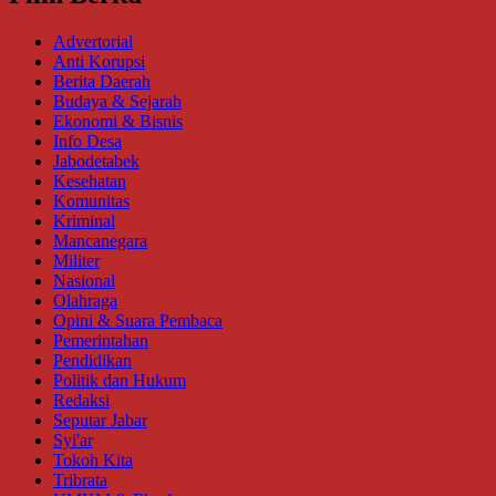
Advertorial
Anti Korupsi
Berita Daerah
Budaya & Sejarah
Ekonomi & Bisnis
Info Desa
Jabodetabek
Kesehatan
Komunitas
Kriminal
Mancanegara
Militer
Nasional
Olahraga
Opini & Suara Pembaca
Pemerintahan
Pendidikan
Politik dan Hukum
Redaksi
Seputar Jabar
Syi'ar
Tokoh Kita
Tribrata