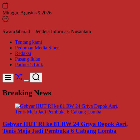
Skip
to
Minggu, Agustus 9 2026
content
SwaraJabar.id – Jendela Informasi Nusantara
Tentang kami
Pedoman Media Siber
Redaksi
Pasang Iklan
Partner’s Link
Shuffle
Search
Menu
Switch
color
Breaking News
mode
Gebyar HUT RI ke 81 RW 24 Griya Depok Asri,
Tenis Meja Jadi Pembuka 6 Cabang Lomba