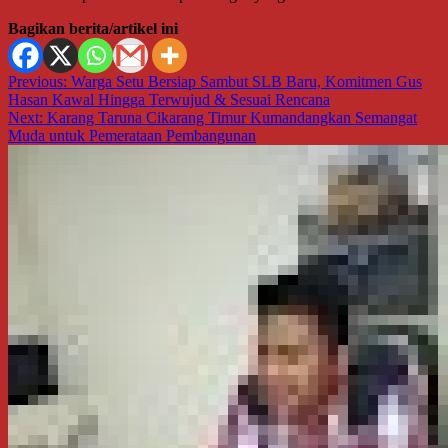
Bagikan berita/artikel ini
Navigasi
Previous:
Warga Setu Bersiap Sambut SLB Baru, Komitmen Gus
Hasan Kawal Hingga Terwujud & Sesuai Rencana
pos
Next:
Karang Taruna Cikarang Timur Kumandangkan Semangat
Muda untuk Pemerataan Pembangunan