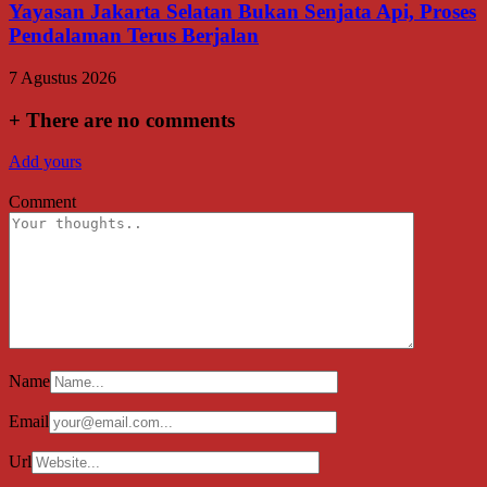
Yayasan Jakarta Selatan Bukan Senjata Api, Proses
Pendalaman Terus Berjalan
7 Agustus 2026
+
There are no comments
Add yours
Comment
Name
Email
Url