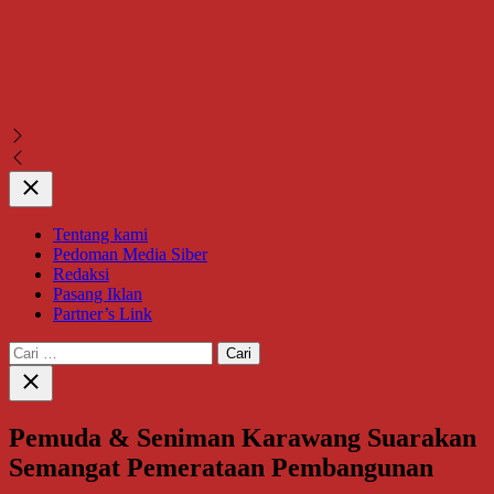
Close
Tentang kami
Pedoman Media Siber
Redaksi
Pasang Iklan
Partner’s Link
Cari
untuk:
Close
search
Pemuda & Seniman Karawang Suarakan
Semangat Pemerataan Pembangunan