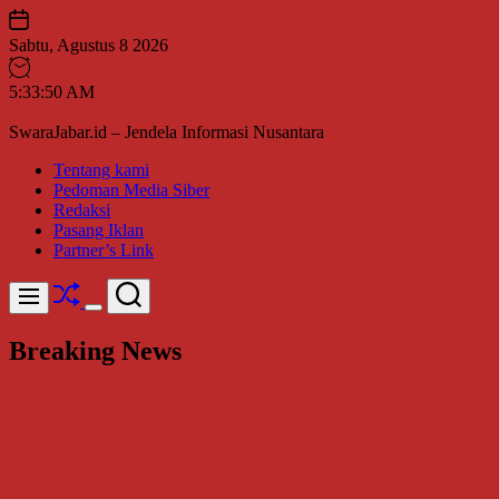
Skip
to
Sabtu, Agustus 8 2026
content
5
:
33
:
52
AM
SwaraJabar.id – Jendela Informasi Nusantara
Tentang kami
Pedoman Media Siber
Redaksi
Pasang Iklan
Partner’s Link
Shuffle
Search
Menu
Switch
color
Breaking News
mode