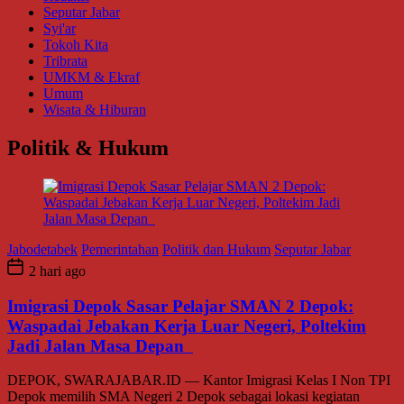
Seputar Jabar
Syi'ar
Tokoh Kita
Tribrata
UMKM & Ekraf
Umum
Wisata & Hiburan
Politik & Hukum
Jabodetabek
Pemerintahan
Politik dan Hukum
Seputar Jabar
2 hari ago
Imigrasi Depok Sasar Pelajar SMAN 2 Depok:
Waspadai Jebakan Kerja Luar Negeri, Poltekim
Jadi Jalan Masa Depan
DEPOK, SWARAJABAR.ID — Kantor Imigrasi Kelas I Non TPI
Depok memilih SMA Negeri 2 Depok sebagai lokasi kegiatan