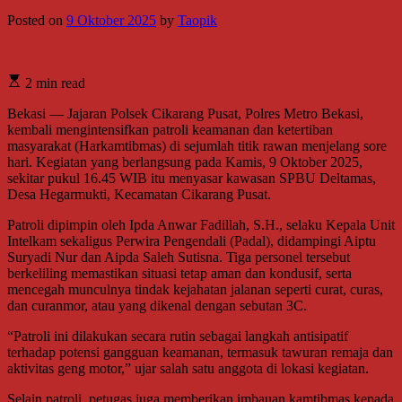
Posted on
9 Oktober 2025
by
Taopik
2 min read
Bekasi — Jajaran Polsek Cikarang Pusat, Polres Metro Bekasi,
kembali mengintensifkan patroli keamanan dan ketertiban
masyarakat (Harkamtibmas) di sejumlah titik rawan menjelang sore
hari. Kegiatan yang berlangsung pada Kamis, 9 Oktober 2025,
sekitar pukul 16.45 WIB itu menyasar kawasan SPBU Deltamas,
Desa Hegarmukti, Kecamatan Cikarang Pusat.
Patroli dipimpin oleh Ipda Anwar Fadillah, S.H., selaku Kepala Unit
Intelkam sekaligus Perwira Pengendali (Padal), didampingi Aiptu
Suryadi Nur dan Aipda Saleh Sutisna. Tiga personel tersebut
berkeliling memastikan situasi tetap aman dan kondusif, serta
mencegah munculnya tindak kejahatan jalanan seperti curat, curas,
dan curanmor, atau yang dikenal dengan sebutan 3C.
“Patroli ini dilakukan secara rutin sebagai langkah antisipatif
terhadap potensi gangguan keamanan, termasuk tawuran remaja dan
aktivitas geng motor,” ujar salah satu anggota di lokasi kegiatan.
Selain patroli, petugas juga memberikan imbauan kamtibmas kepada