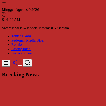
Skip
to
Minggu, Agustus 9 2026
content
8
:
01
:
46
AM
SwaraJabar.id – Jendela Informasi Nusantara
Tentang kami
Pedoman Media Siber
Redaksi
Pasang Iklan
Partner’s Link
Shuffle
Search
Menu
Switch
color
Breaking News
mode