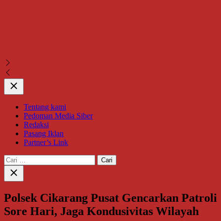
Close
Tentang kami
Pedoman Media Siber
Redaksi
Pasang Iklan
Partner’s Link
Cari
untuk:
Close
search
Polsek Cikarang Pusat Gencarkan Patroli
Sore Hari, Jaga Kondusivitas Wilayah