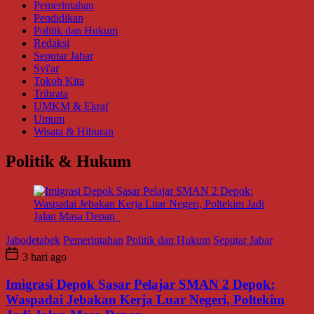
Pemerintahan
Pendidikan
Politik dan Hukum
Redaksi
Seputar Jabar
Syi'ar
Tokoh Kita
Tribrata
UMKM & Ekraf
Umum
Wisata & Hiburan
Politik & Hukum
Jabodetabek
Pemerintahan
Politik dan Hukum
Seputar Jabar
3 hari ago
Imigrasi Depok Sasar Pelajar SMAN 2 Depok:
Waspadai Jebakan Kerja Luar Negeri, Poltekim