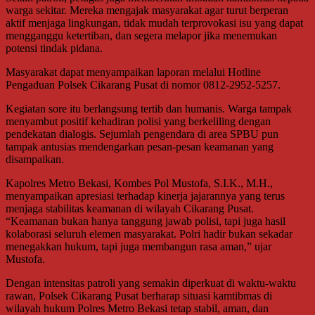
warga sekitar. Mereka mengajak masyarakat agar turut berperan
aktif menjaga lingkungan, tidak mudah terprovokasi isu yang dapat
mengganggu ketertiban, dan segera melapor jika menemukan
potensi tindak pidana.
Masyarakat dapat menyampaikan laporan melalui Hotline
Pengaduan Polsek Cikarang Pusat di nomor 0812-2952-5257.
Kegiatan sore itu berlangsung tertib dan humanis. Warga tampak
menyambut positif kehadiran polisi yang berkeliling dengan
pendekatan dialogis. Sejumlah pengendara di area SPBU pun
tampak antusias mendengarkan pesan-pesan keamanan yang
disampaikan.
Kapolres Metro Bekasi, Kombes Pol Mustofa, S.I.K., M.H.,
menyampaikan apresiasi terhadap kinerja jajarannya yang terus
menjaga stabilitas keamanan di wilayah Cikarang Pusat.
“Keamanan bukan hanya tanggung jawab polisi, tapi juga hasil
kolaborasi seluruh elemen masyarakat. Polri hadir bukan sekadar
menegakkan hukum, tapi juga membangun rasa aman,” ujar
Mustofa.
Dengan intensitas patroli yang semakin diperkuat di waktu-waktu
rawan, Polsek Cikarang Pusat berharap situasi kamtibmas di
wilayah hukum Polres Metro Bekasi tetap stabil, aman, dan