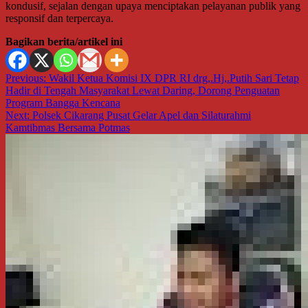
kondusif, sejalan dengan upaya menciptakan pelayanan publik yang
responsif dan terpercaya.
Bagikan berita/artikel ini
Navigasi
Previous:
Wakil Ketua Komisi IX DPR RI drg,.Hj,.Putih Sari Tetap
Hadir di Tengah Masyarakat Lewat Daring, Dorong Penguatan
pos
Program Bangga Kencana
Next:
Polsek Cikarang Pusat Gelar Apel dan Silaturahmi
Kamtibmas Bersama Potmas