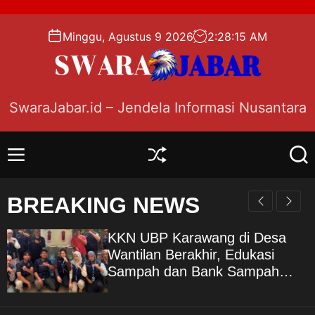
S
k
Minggu, Agustus 9 2026
2
:
28
:
16
AM
i
p
t
o
SwaraJabar.id – Jendela Informasi Nusantara
c
o
n
M
S
S
t
e
h
e
e
n
u
a
BREAKING NEWS
n
u
f
r
f
c
t
l
h
KKN UBP Karawang di Desa
e
Wantilan Berakhir, Edukasi
Sampah dan Bank Sampah
Jadi Warisan Pengabdian