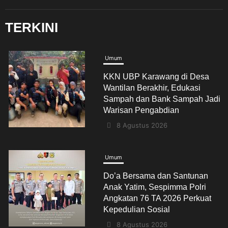
TERKINI
Umum
Do’a Bersama dan Santunan
Anak Yatim, Sespimma Polri
Angkatan 76 TA 2026 Perkuat
Kepedulian Sosial
8 Agustus 2026
Jabodetabek
Umum
Angkat Perjuangan Perempuan
Pasundan, Novel “TEH IMAH”
Resmi Diluncurkan dan
Diharapkan Tembus Layar Lebar
8 Agustus 2026