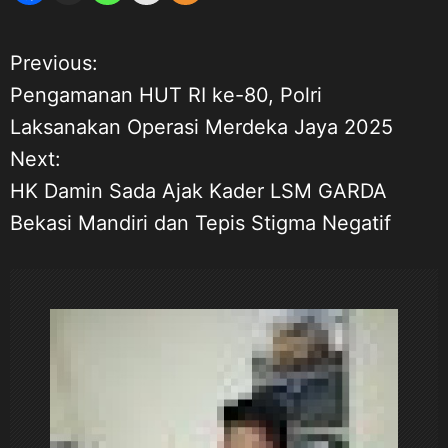
Previous:
N
Pengamanan HUT RI ke-80, Polri
a
Laksanakan Operasi Merdeka Jaya 2025
Next:
v
HK Damin Sada Ajak Kader LSM GARDA
i
Bekasi Mandiri dan Tepis Stigma Negatif
g
a
s
i