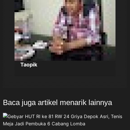
p
o
s
Taopik
Baca juga artikel menarik lainnya