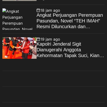
Kepedulian Sosial
18 jam ago
Angkat Perjuangan Perempuan
Pasundan, Novel “TEH IMAH”
Resmi Diluncurkan dan
Diharapkan Tembus Layar
Lebar
19 jam ago
Kapolri Jenderal Sigit
Dianugerahi Anggota
Kehormatan Tapak Suci, Kian
Eratkan Ikatan Polri–
Muhammadiyah