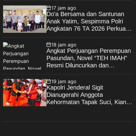
17 jam ago
Do’a Bersama dan Santunan
Anak Yatim, Sespimma Polri
Angkatan 76 TA 2026 Perkuat
Kepedulian Sosial
18 jam ago
Angkat Perjuangan Perempuan
Pasundan, Novel “TEH IMAH”
Resmi Diluncurkan dan
Diharapkan Tembus Layar
Lebar
19 jam ago
Kapolri Jenderal Sigit
Dianugerahi Anggota
Kehormatan Tapak Suci, Kian
Eratkan Ikatan Polri–
Muhammadiyah