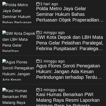
3 hari ago
Polda Metro Jaya Gelar
Seminar Hukum Bahas
Perluasan Objek Praperadilan
dalam KUHAP Baru
2 minggu ago
SWI Kota Depok dan LBH Mata
Pena Gelar Pelatihan Paralegal,
Febrina Puspitasari: Paralegal
Garda Terdepan Perluas Akses
Keadilan Warga Depok
2 minggu ago
Agus Flores Soroti Penegakan
Hukum: Jangan Ada Kesan
Perlindungan terhadap Terduga
Korupsi, Kepercayaan Publik
Dipertaruhkan
3 minggu ago
Kasi Humas Benarkan PWI
Malang Raya Resmi Laporkan
Hotman Paris ke Polresta