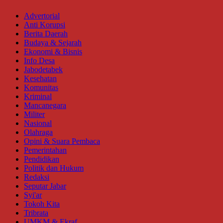
Advertorial
Anti Korupsi
Berita Daerah
Budaya & Sejarah
Ekonomi & Bisnis
Info Desa
Jabodetabek
Kesehatan
Komunitas
Kriminal
Mancanegara
Militer
Nasional
Olahraga
Opini & Suara Pembaca
Pemerintahan
Pendidikan
Politik dan Hukum
Redaksi
Seputar Jabar
Syi'ar
Tokoh Kita
Tribrata
UMKM & Ekraf