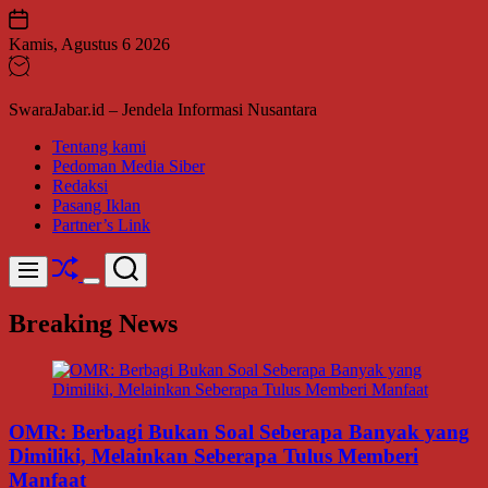
Skip
to
Kamis, Agustus 6 2026
content
SwaraJabar.id – Jendela Informasi Nusantara
Tentang kami
Pedoman Media Siber
Redaksi
Pasang Iklan
Partner’s Link
Shuffle
Search
Menu
Switch
color
Breaking News
mode
OMR: Berbagi Bukan Soal Seberapa Banyak yang
Dimiliki, Melainkan Seberapa Tulus Memberi
Manfaat