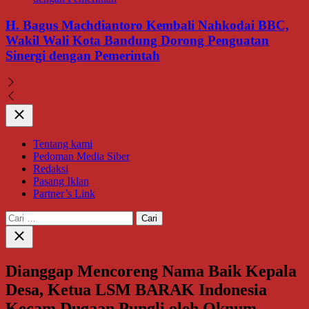
H. Bagus Machdiantoro Kembali Nahkodai BBC,
Wakil Wali Kota Bandung Dorong Penguatan
Sinergi dengan Pemerintah
Close
Tentang kami
Pedoman Media Siber
Redaksi
Pasang Iklan
Partner’s Link
Cari
untuk:
Close
search
Dianggap Mencoreng Nama Baik Kepala
Desa, Ketua LSM BARAK Indonesia
Kecam Dugaan Pungli oleh Oknum