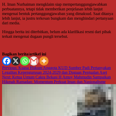
H. Iman Nurhaiman mengklaim siap mempertanggungjawabkan
perbuatannya, tetapi tidak memberikan penjelasan lebih lanjut
mengenai bentuk pertanggungjawaban yang dimaksud. Saat ditanya
lebih lanjut, ia justru terkesan bungkam dan menghindari pertanyaan
dari media.
Hingga berita ini diterbitkan, belum ada klarifikasi resmi dari pihak
terkait mengenai dugaan pungli tersebut.
Bagikan berita/artikel ini
Navigasi
Previous:
Kuasa Hukum Anggota KUD Sumber Padi Pertanyakan
Legalitas Kepengurusan 2024-2029 dan Dugaan Penjualan Aset
pos
Next:
Ketua Umum Cakra Bekasi H Amuy Mahmudin Sampaikan
Hikmah Ramadan: Momentum Perkuat Iman dan Nasionalisme