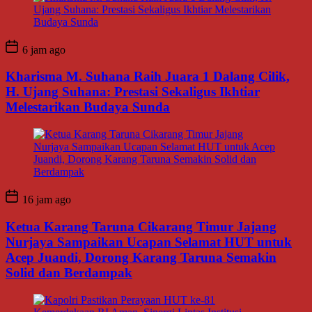
6 jam ago
Kharisma M. Suhana Raih Juara 1 Dalang Cilik,
H. Ujang Suhana: Prestasi Sekaligus Ikhtiar
Melestarikan Budaya Sunda
16 jam ago
Ketua Karang Taruna Cikarang Timur Jajang
Nurjaya Sampaikan Ucapan Selamat HUT untuk
Acep Juandi, Dorong Karang Taruna Semakin
Solid dan Berdampak