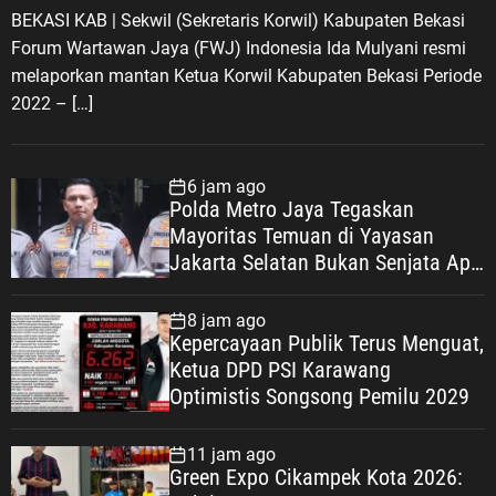
t
BEKASI KAB | Sekwil (Sekretaris Korwil) Kabupaten Bekasi
a
Forum Wartawan Jaya (FWJ) Indonesia Ida Mulyani resmi
n
melaporkan mantan Ketua Korwil Kabupaten Bekasi Periode
P
2022 – […]
e
t
i
6 jam ago
n
Polda Metro Jaya Tegaskan
g
Mayoritas Temuan di Yayasan
g
Jakarta Selatan Bukan Senjata Api,
i
Proses Pendalaman Terus Berjalan
B
8 jam ago
G
Kepercayaan Publik Terus Menguat,
N
Ketua DPD PSI Karawang
Optimistis Songsong Pemilu 2029
J
a
d
11 jam ago
Green Expo Cikampek Kota 2026:
i