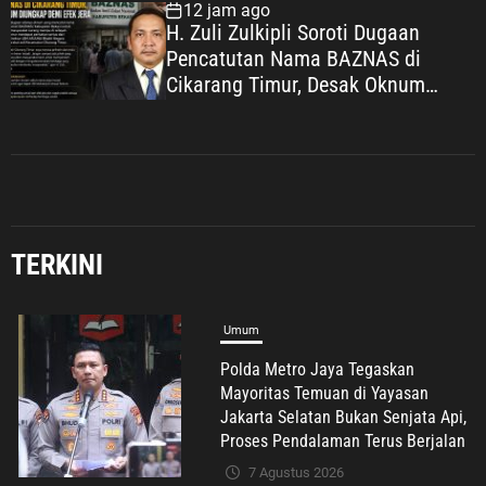
12 jam ago
H. Zuli Zulkipli Soroti Dugaan
Pencatutan Nama BAZNAS di
Cikarang Timur, Desak Oknum
Diungkap demi Efek Jera
Umum
Polda Metro Jaya Tegaskan
Mayoritas Temuan di Yayasan
TERKINI
Jakarta Selatan Bukan Senjata Api,
Proses Pendalaman Terus Berjalan
7 Agustus 2026
Umum
Kepercayaan Publik Terus Menguat,
Ketua DPD PSI Karawang Optimistis
Songsong Pemilu 2029