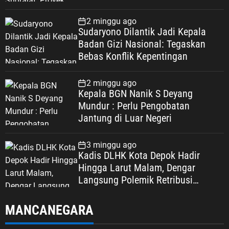
p
i
2 minggu ago
a
Sudaryono Dilantik Jadi Kepala
h
Badan Gizi Nasional: Tegaskan
P
Bebas Konflik Kepentingan
e
r
2 minggu ago
H
Kepala BGN Nanik S Deyang
a
Mundur : Perlu Pengobatan
r
Jantung di Luar Negeri
i
k
3 minggu ago
Kadis DLHK Kota Depok Hadir
e
Hingga Larut Malam, Dengar
Y
Langsung Polemik Retribusi
a
Sampah di Mekarjaya
y
a
MANCANEGARA
s