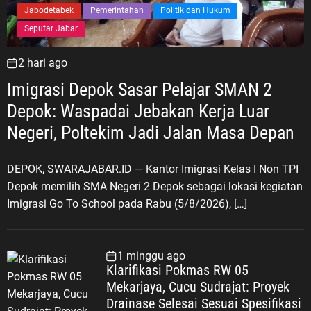
i
Jabodetabek
Pemerintahan
Politik dan Hukum
r
Seputar Jabar
a
n
2 hari ago
D
Imigrasi Depok Sasar Pelajar SMAN 2
a
n
Depok: Waspadai Jebakan Kerja Luar
a
Negeri, Poltekim Jadi Jalan Masa Depan
M
i
DEPOK, SWARAJABAR.ID — Kantor Imigrasi Kelas I Non TPI
l
Depok memilih SMA Negeri 2 Depok sebagai lokasi kegiatan
i
Imigrasi Go To School pada Rabu (5/8/2026), […]
a
r
a
1 minggu ago
n
Klarifikasi Pokmas RW 05
R
Mekarjaya, Cucu Sudrajat: Proyek
u
Drainase Selesai Sesuai Spesifikasi