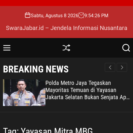
S
k
Sabtu, Agustus 8 2026
9
:
54
:
28
PM
i
p
SwaraJabar.id – Jendela Informasi Nusantara
t
o
c
M
S
S
o
e
h
e
n
u
a
n
BREAKING NEWS
u
ff
r
t
l
c
e
e
h
Polda Metro Jaya Tegaskan
n
Mayoritas Temuan di Yayasan
t
Jakarta Selatan Bukan Senjata Api,
Proses Pendalaman Terus Berjalan
Tag:
Yayasan Mitra MBG