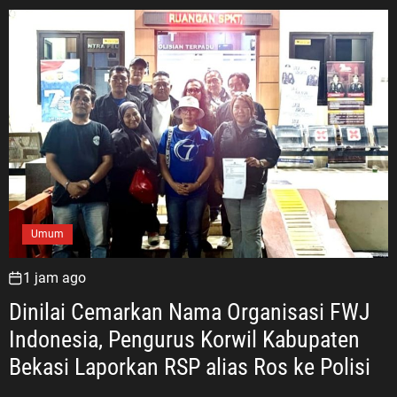
a
n
M
i
t
r
a
M
B
G
,
Umum
T
i
1 jam ago
g
Dinilai Cemarkan Nama Organisasi FWJ
a
Indonesia, Pengurus Korwil Kabupaten
M
a
Bekasi Laporkan RSP alias Ros ke Polisi
n