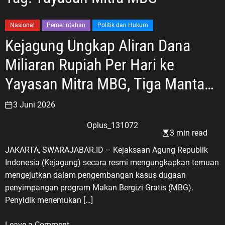
Nasional
Pemerintahan
Politik dan Hukum
Kejagung Ungkap Aliran Dana
Miliaran Rupiah Per Hari ke
Yayasan Mitra MBG, Tiga Mantan
Petinggi BGN Jadi Tersangka
3 Juni 2026
Oplus_131072
3 min read
JAKARTA, SWARAJABAR.ID – Kejaksaan Agung Republik
Indonesia (Kejagung) secara resmi mengungkapkan temuan
mengejutkan dalam pengembangan kasus dugaan
penyimpangan program Makan Bergizi Gratis (MBG).
Penyidik menemukan […]
o
Leave a Comment