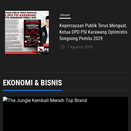
7 Agustus 2026
Umum
Green Expo Cikampek Kota 2026:
Bukti Nyata KKN UBP Karawang
Menginspirasi
7 Agustus 2026
EKONOMI & BISNIS
Umum
H. Zuli Zulkipli Soroti Dugaan
Pencatutan Nama BAZNAS di
Cikarang Timur, Desak Oknum
Diungkap demi Efek Jera
7 Agustus 2026