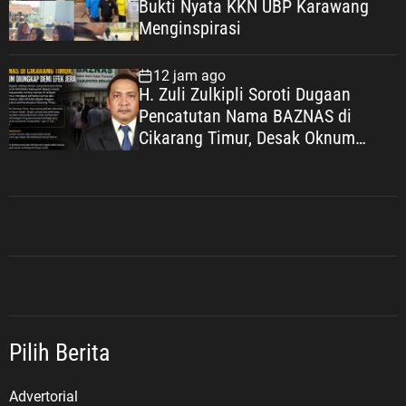
Bukti Nyata KKN UBP Karawang
T
Menginspirasi
e
r
s
12 jam ago
H. Zuli Zulkipli Soroti Dugaan
a
Pencatutan Nama BAZNAS di
n
Cikarang Timur, Desak Oknum
g
Diungkap demi Efek Jera
k
a
Pilih Berita
Advertorial